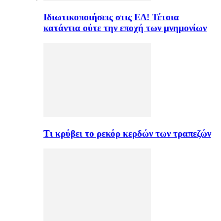
Ιδιωτικοποιήσεις στις ΕΔ! Τέτοια
κατάντια ούτε την εποχή των μνημονίων
Τι κρύβει το ρεκόρ κερδών των τραπεζών