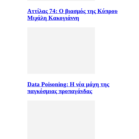
Αττίλας 74: Ο βιασμός της Κύπρου
Μιχάλη Κακογιάννη
Data Poisoning: Η νέα μάχη της
παγκόσμιας προπαγάνδας