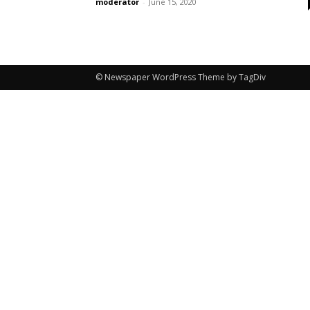
moderator
-
June 15, 2020
© Newspaper WordPress Theme by TagDiv