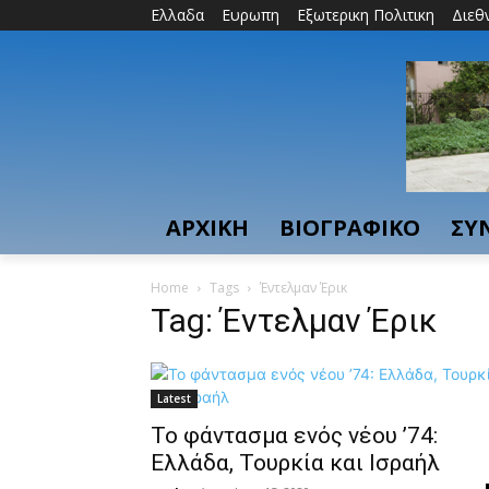
Ελλαδα
Ευρωπη
Εξωτερικη Πολιτικη
Διεθ
ΑΡΧΙΚΗ
ΒΙΟΓΡΑΦΙΚΟ
ΣΥ
Home
Tags
Έντελμαν Έρικ
Tag: Έντελμαν Έρικ
Latest
Το φάντασμα ενός νέου ’74:
Eλλάδα, Τουρκία και Ισραήλ