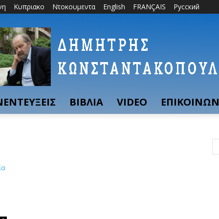
νη
Κυπριακο
Ντοκουμεντα
English
FRANÇAIS
Русский
ΝΕΝΤΕΥΞΕΙΣ
ΒΙΒΛΙΑ
VIDEO
ΕΠΙΚΟΙΝΩΝ