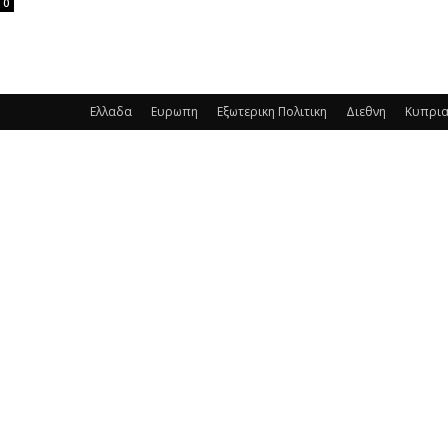
0
Ελλαδα
Ευρωπη
Εξωτερικη Πολιτικη
Διεθνη
Κυπρι