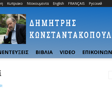
νη
Κυπριακο
Ντοκουμεντα
English
FRANÇAIS
Русский
ΝΕΝΤΕΥΞΕΙΣ
ΒΙΒΛΙΑ
VIDEO
ΕΠΙΚΟΙΝΩΝ
ί