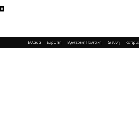
0
Ελλαδα
Ευρωπη
Εξωτερικη Πολιτικη
Διεθνη
Κυπρι