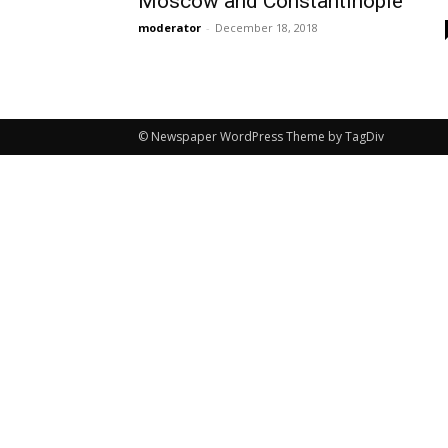
Moscow and Constantinople
moderator
-
December 18, 2018
© Newspaper WordPress Theme by TagDiv