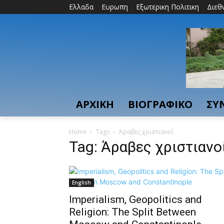
Ελλαδα
Ευρωπη
Εξωτερικη Πολιτικη
Διεθ
ΑΡΧΙΚΗ
ΒΙΟΓΡΑΦΙΚΟ
ΣΥ
Home
Tags
Άραβες χριστιανοί
Tag: Άραβες χριστιανο
English
Imperialism, Geopolitics and
Religion: The Split Between