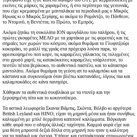
εκείνες τις μάρκες τις χαραγμένες, ή στο περίπτερο της γειτονιάς,
που είχε κρεμασμένα με μανταλάκια τα περιοδικά μας ο Μικρός
Ηρωας κι ο Μικρός Σερίφης, κι ακόμα το Ρομάντζο, το Πάνθεον,
το Ντομινό, η Βεντέττα, το Πρώτο, το Εμπρός.
Ακόμα ζητάω τη σοκολάτα ΙΟΝ αμυγδάλου του ταλήρου, ή τις
πρώτες γκοφρέτες ΜΕΛΟ με τα χαρτάκια με τις φορεσιές και τις
σημαίες των χωρών του κόσμου, ακόμα θυμάμαι το Γλυφιτζούρι
κοκοράκι, το μαλλί της γριάς στα πρόχειρα λούνα παρκ, το
φρεσκοψημένο ποπ κορν, τις καραμέλες γάλακτος τις τυλιγμένες
στο χρυσό χαρτί, τις κατακόκκινες καραμέλες τσάρλεστον, το
πεστίλι πέτσα βερίκοκο, το αυθεντικό παστέλι, και το κάτασπρο
μαντολάτο. Ακόμα θυμάμαι τη γεύση απ το καλαμπόκι και τα
κάστανα και συγκινούμαι όταν βλέπω καστανάδες, λίγους πια και
καλαμποκάδες σε κάνα πανηγύρι.
Χάθηκαν τα αυθεντικά σουβλάκια με τα ντονέρ και την
ξεροψημένη πίτα και το κοκινοπίπερο.
Τα αστικά λεωφορεία Σκανια Βάμπις, Σκόντα, Βόλβο κι αργότερα
Βritish Leyland και ΗΙΝΟ, είχαν τη μηχανή μέσα και ήταν συνήθως
καλυμμένη με μπλέ δερμάτινα καπιτονέ καλύμματα. Βόγκαγαν
κάθε φορά που ο οδηγός άλλαζε ταχύτητα. Καμμιά φορά είχε και
μια θέση μπροστά δεξιά δίπλα στη μηχανή που ηταν η καλύτερη
για τα παιδικά μας όνειρα. Υπήρχε και εισπράκτορας στριμωγμένος