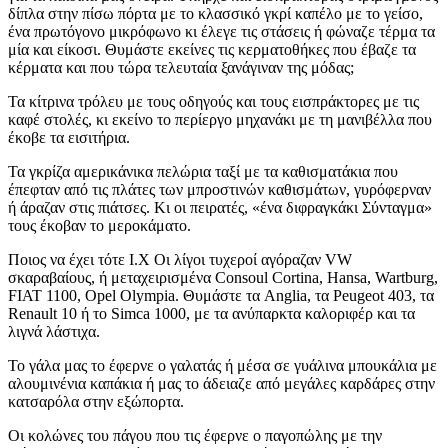
δίπλα στην πίσω πόρτα με το κλασσικό γκρί καπέλο με το γείσο,
ένα πρωτόγονο μικρόφωνο κι έλεγε τις στάσεις ή φώναζε τέρμα τα
μία και είκοσι. Θυμάστε εκείνες τις κερματοθήκες που έβαζε τα
κέρματα και που τώρα τελευταία ξανάγιναν της μόδας;
Τα κίτρινα τρόλευ με τους οδηγούς και τους εισπράκτορες με τις
καφέ στολές, κι εκείνο το περίεργο μηχανάκι με τη μανιβέλλα που
έκοβε τα εισιτήρια.
Τα γκρίζα αμερικάνικα πελώρια ταξί με τα καθισματάκια που
έπεφταν από τις πλάτες των μπροστινών καθισμάτων, γυρόφερναν
ή άραζαν στις πιάτσες. Κι οι πειρατές, «ένα διφραγκάκι Σύνταγμα»
τους έκοβαν το μεροκάματο.
Ποιος να έχει τότε Ι.Χ Οι λίγοι τυχεροί αγόραζαν VW
σκαραβαίους, ή μεταχειρισμένα Consoul Cortina, Hansa, Wartburg,
FIAT 1100, Opel Olympia. Θυμάστε τα Anglia, τα Peugeot 403, τα
Renault 10 ή το Simca 1000, με τα ανύπαρκτα καλοριφέρ και τα
λιγνά λάστιχα.
Το γάλα μας το έφερνε ο γαλατάς ή μέσα σε γυάλινα μπουκάλια με
αλουμινένια καπάκια ή μας το άδειαζε από μεγάλες καρδάρες στην
κατσαρόλα στην εξώπορτα.
Οι κολώνες του πάγου που τις έφερνε ο παγοπώλης με την