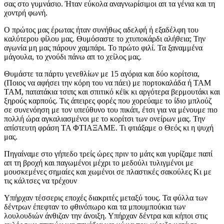
σας στο γυμνάσιο. Ήταν εύκολα αναγνωρίσιμοι απ τα γένια και τη
χοντρή φωνή.
Ο πρώτος μας έρωτας ήταν συνήθως αδελφή ή εξαδέλφη του
καλύτερου φίλου μας. Θυμόσαστε το χτυποκάρδι αλήθεια; Την
αγωνία μη μας πάρουν χαμπάρι. Το πρώτο φιλί. Τα ξαναμμένα
μάγουλα, το χνούδι πάνω απ το χείλος μας.
Θυμάστε τα πάρτυ γενεθλίων με 15 αγόρια και δύο κορίτσια,
(Ποιος να αφήσει την κόρη του να πάει) με πορτοκαλάδα ή ΤΑΜ
ΤΑΜ, πατατάκια τσιπς και σπιτικό κέϊκ κι αργότερα βερμουτάκι και
ξηρούς καρπούς. Τις άπειρες φορές που χορεύαμε το ίδιο μπλούζ
σε συνενόηση με τον υπεύθυνο του πικάπ, έτσι για να μένουμε πιο
πολλή ώρα αγκαλιασμένοι με το κορίτσι των ονείρων μας. Την
απίστευτη φράση ΤΑ ΦΤΙΑΞΑΜΕ. Τι φτιάξαμε ο Θεός κι η ψυχή
μας.
Πηγαίναμε στο γήπεδο τρείς ώρες πριν το μάτς και γυρίζαμε παπί
απ τη βροχή και παγωμένοι μέχρι το μεδούλι τυλιγμένοι με
μουσκεμένες σημαίες και χωμένοι σε πλαστικές σακούλες Κι με
τις κάλτσες να τρέχουν
Υπήρχαν τέσσερις εποχές διακριτές μεταξύ τους. Τα φύλλα των
δέντρων έπεφταν το φθινόπωρο και τα μπουμπούκια των
λουλουδιών άνθιζαν την άνοιξη. Υπήρχαν δέντρα και κήποι στις