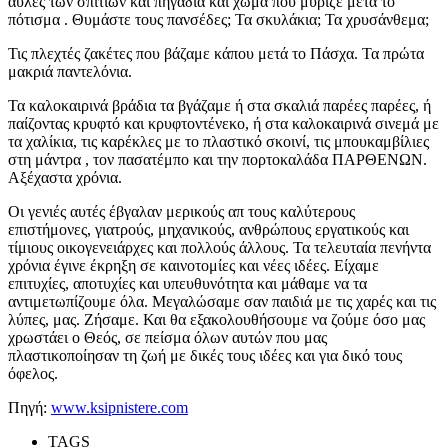
αυλές των σπιτιών και πηγάδια και χώμα που μύριζε μετά το
πότισμα . Θυμάστε τους πανσέδες; Τα σκυλάκια; Τα χρυσάνθεμα;
Τις πλεχτές ζακέτες που βάζαμε κάπου μετά το Πάσχα. Τα πρώτα
μακριά παντελόνια.
Τα καλοκαιρινά βράδια τα βγάζαμε ή στα σκαλιά παρέες παρέες, ή
παίζοντας κρυφτό και κρυφτοντένεκο, ή στα καλοκαιρινά σινεμά με
τα χαλίκια, τις καρέκλες με το πλαστικό σκοινί, τις μπουκαμβίλιες
στη μάντρα , τον πασατέμπο και την πορτοκαλάδα ΠΑΡΘΕΝΩΝ.
Αξέχαστα χρόνια.
Οι γενιές αυτές έβγαλαν μερικούς απ τους καλύτερους
επιστήμονες, γιατρούς, μηχανικούς, ανθρώπους εργατικούς και
τίμιους οικογενειάρχες και πολλούς άλλους. Τα τελευταία πενήντα
χρόνια έγινε έκρηξη σε καινοτομίες και νέες ιδέες. Είχαμε
επιτυχίες, αποτυχίες και υπευθυνότητα και μάθαμε να τα
αντιμετωπίζουμε όλα. Μεγαλώσαμε σαν παιδιά με τις χαρές και τις
λύπες, μας. Ζήσαμε. Και θα εξακολουθήσουμε να ζούμε όσο μας
χρωστάει ο Θεός, σε πείσμα όλων αυτών που μας
πλαστικοποίησαν τη ζωή με δικές τους ιδέες και για δικό τους
όφελος.
Πηγή:
www.ksipnistere.com
TAGS