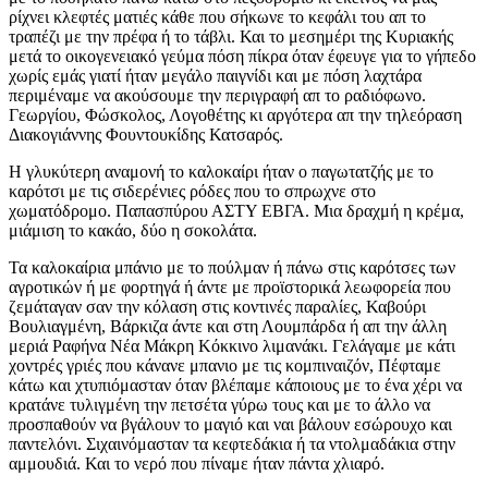
ρίχνει κλεφτές ματιές κάθε που σήκωνε το κεφάλι του απ το
τραπέζι με την πρέφα ή το τάβλι. Και το μεσημέρι της Κυριακής
μετά το οικογενειακό γεύμα πόση πίκρα όταν έφευγε για το γήπεδο
χωρίς εμάς γιατί ήταν μεγάλο παιγνίδι και με πόση λαχτάρα
περιμέναμε να ακούσουμε την περιγραφή απ το ραδιόφωνο.
Γεωργίου, Φώσκολος, Λογοθέτης κι αργότερα απ την τηλεόραση
Διακογιάννης Φουντουκίδης Κατσαρός.
Η γλυκύτερη αναμονή το καλοκαίρι ήταν ο παγωτατζής με το
καρότσι με τις σιδερένιες ρόδες που το σπρωχνε στο
χωματόδρομο. Παπασπύρου ΑΣΤΥ ΕΒΓΑ. Μια δραχμή η κρέμα,
μιάμιση το κακάο, δύο η σοκολάτα.
Τα καλοκαίρια μπάνιο με το πούλμαν ή πάνω στις καρότσες των
αγροτικών ή με φορτηγά ή άντε με προϊστορικά λεωφορεία που
ζεμάταγαν σαν την κόλαση στις κοντινές παραλίες, Καβούρι
Βουλιαγμένη, Βάρκιζα άντε και στη Λουμπάρδα ή απ την άλλη
μεριά Ραφήνα Νέα Μάκρη Κόκκινο λιμανάκι. Γελάγαμε με κάτι
χοντρές γριές που κάνανε μπανιο με τις κομπιναιζόν, Πέφταμε
κάτω και χτυπιόμασταν όταν βλέπαμε κάποιους με το ένα χέρι να
κρατάνε τυλιγμένη την πετσέτα γύρω τους και με το άλλο να
προσπαθούν να βγάλουν το μαγιό και ναι βάλουν εσώρουχο και
παντελόνι. Σιχαινόμασταν τα κεφτεδάκια ή τα ντολμαδάκια στην
αμμουδιά. Και το νερό που πίναμε ήταν πάντα χλιαρό.