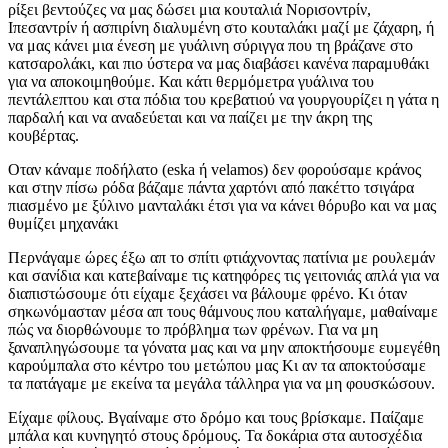
ρίξει βεντούζες να μας δώσει μια κουταλιά Νορισοντρίν,
Ιπεσαντρίν ή ασπιρίνη διαλυμένη στο κουταλάκι μαζί με ζάχαρη, ή
να μας κάνει μια ένεση με γυάλινη σύριγγα που τη βράζανε στο
κατσαρολάκι, και πιο ύστερα να μας διαβάσει κανένα παραμυθάκι
για να αποκοιμηθούμε. Και κάτι θερμόμετρα γυάλινα του
πεντάλεπτου και στα πόδια του κρεβατιού να γουργουρίζει η γάτα η
παρδαλή και να αναδεύεται και να παίζει με την άκρη της
κουβέρτας.
Οταν κάναμε ποδήλατο (eska ή velamos) δεν φορούσαμε κράνος
και στην πίσω ρόδα βάζαμε πάντα χαρτόνι από πακέττο τσιγάρα
πιασμένο με ξύλινο μανταλάκι έτσι για να κάνει θόρυβο και να μας
θυμίζει μηχανάκι
Περνάγαμε ώρες έξω απ το σπίτι φτιάχνοντας πατίνια με ρουλεμάν
και σανίδια και κατεβαίναμε τις κατηφόρες τις γειτονιάς απλά για να
διαπιστώσουμε ότι είχαμε ξεχάσει να βάλουμε φρένο. Κι όταν
σηκωνόμασταν μέσα απ τους θάμνους που καταλήγαμε, μαθαίναμε
πώς να διορθώνουμε το πρόβλημα των φρένων. Για να μη
ξαναπληγώσουμε τα γόνατα μας και να μην αποκτήσουμε ευμεγέθη
καρούμπαλα στο κέντρο του μετώπου μας Κι αν τα αποκτούσαμε
τα πατάγαμε με εκείνα τα μεγάλα τάλληρα για να μη φουσκώσουν.
Είχαμε φίλους. Βγαίναμε στο δρόμο και τους βρίσκαμε. Παίζαμε
μπάλα και κυνηγητό στους δρόμους. Τα δοκάρια στα αυτοσχέδια