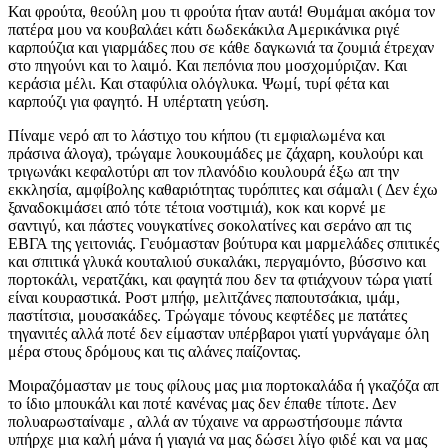
Και φρούτα, θεούλη μου τι φρούτα ήταν αυτά! Θυμάμαι ακόμα τον
πατέρα μου να κουβαλάει κάτι δωδεκάκιλα Αμερικάνικα ριγέ
καρπούζια και γιαρμάδες που σε κάθε δαγκωνιά τα ζουμιά έτρεχαν
στο πηγούνι και το λαιμό. Και πεπόνια που μοσχομύριζαν. Και
κεράσια μέλι. Και σταφύλια ολόγλυκα. Ψωμί, τυρί φέτα και
καρπούζι για φαγητό. Η υπέρτατη γεύση.
Πίναμε νερό απ το λάστιχο του κήπου (τι εμφιαλωμένα και
πράσινα άλογα), τρώγαμε λουκουμάδες με ζάχαρη, κουλούρι και
τριγωνάκι κεφαλοτύρι απ τον πλανόδιο κουλουρά έξω απ την
εκκλησία, αμφίβολης καθαριότητας τυρόπιτες και σάμαλι ( Δεν έχω
ξαναδοκιμάσει από τότε τέτοια νοστιμιά), κοκ και κορνέ με
σαντιγύ, και πάστες νουγκατίνες σοκολατίνες και σεράνο απ τις
ΕΒΓΑ της γειτονιάς. Γευόμασταν βούτυρα και μαρμελάδες σπιτικές
και σπιτικά γλυκά κουταλιού συκαλάκι, περγαμόντο, βύσσινο και
πορτοκάλι, νερατζάκι, και φαγητά που δεν τα φτιάχνουν τώρα γιατί
είναι κουραστικά. Ροστ μπήφ, μελιτζάνες παπουτσάκια, ιμάμ,
παστίτσια, μουσακάδες. Τρώγαμε τόνους κεφτέδες με πατάτες
τηγανιτές αλλά ποτέ δεν είμασταν υπέρβαροι γιατί γυρνάγαμε όλη
μέρα στους δρόμους και τις αλάνες παίζοντας.
Μοιραζόμασταν με τους φίλους μας μια πορτοκαλάδα ή γκαζόζα απ
το ίδιο μπουκάλι και ποτέ κανένας μας δεν έπαθε τίποτε. Δεν
πολυαρωσταίναμε , αλλά αν τύχαινε να αρρωστήσουμε πάντα
υπήρχε μια καλή μάνα ή γιαγιά να μας δώσει λίγο φιδέ και να μας