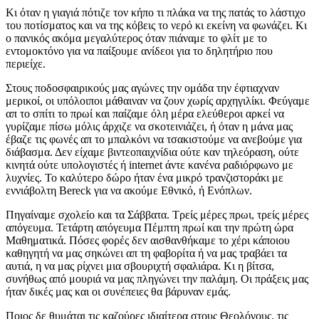
Κι όταν η γιαγιά πότιζε τον κήπο τι πλάκα να της πατάς το λάστιχο
του ποτίσματος και να της κόβεις το νερό κι εκείνη να φωνάζει. Κι
ο πανικός ακόμα μεγαλύτερος όταν πιάναμε το φλίτ με το
εντομοκτόνο για να παίξουμε ανίδεοι για το δηλητήριο που
περιείχε.
Στους ποδοσφαιρικούς μας αγώνες την ομάδα την έφτιαχναν
μερικοί, οι υπόλοιποι μάθαιναν να ζουν χωρίς αρχηγιλίκι. Φεύγαμε
απ το σπίτι το πρωί και παίζαμε όλη μέρα ελεύθεροι αρκεί να
γυρίζαμε πίσω μόλις άρχιζε να σκοτεινιάζει, ή όταν η μάνα μας
έβαζε τις φωνές απ το μπαλκόνι να τσακιστούμε να ανεβούμε για
διάβασμα. Δεν είχαμε βιντεοπαιχνίδια ούτε καν τηλεόραση, ούτε
κινητά ούτε υπολογιστές ή internet άντε κανένα ραδιόρφωνο με
λυχνίες. Το καλύτερο δώρο ήταν ένα μικρό τρανζιστοράκι με
εννιάβολτη Bereck για να ακούμε Εθνικό, ή Ενόπλων.
Πηγαίναμε σχολείο και τα Σάββατα. Τρείς μέρες πρωι, τρείς μέρες
απόγευμα. Τετάρτη απόγευμα Πέμπτη πρωί και την πρώτη ώρα
Μαθηματικά. Πόσες φορές δεν αισθανθήκαμε το χέρι κάποιου
καθηγητή να μας σηκώνει απ τη φαβορίτα ή να μας τραβάει τα
αυτιά, η να μας ρίχνει μια σβουριχτή σφαλιάρα. Κι η βίτσα,
συνήθως από μουριά να μας πληγώνει την παλάμη. Οι πράξεις μας
ήταν δικές μας και οι συνέπειες θα βάρυναν εμάς.
Ποιος δε θυμάται τις καζούρες ιδιαίτερα στους Θεολόγους, τις