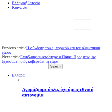
Ελληνική Ιστορία
Κοινωνία
Previous article
Η σύνδεση του εμπορικού και του κλιματικού
χάους
Next article
Επιτέλους εμφανίστηκε ο Πάιατ. Προς στιγμήν
ξεχάσαμε ποιός κυβερνάει τη χώρα!
Ελλαδα
Αγοράζουμε όπλα, όχι όμως εθνική
αυτονομία