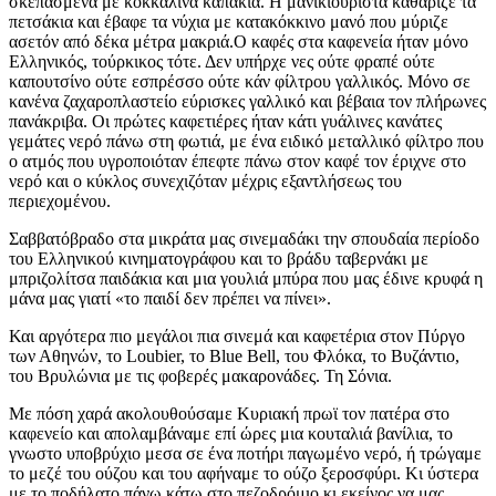
σκεπασμένα με κοκκάλινα καπάκια. Η μανικιουρίστα καθάριζε τα
πετσάκια και έβαφε τα νύχια με κατακόκκινο μανό που μύριζε
ασετόν από δέκα μέτρα μακριά.Ο καφές στα καφενεία ήταν μόνο
Ελληνικός, τούρκικος τότε. Δεν υπήρχε νες ούτε φραπέ ούτε
καπουτσίνο ούτε εσπρέσσο ούτε κάν φίλτρου γαλλικός. Μόνο σε
κανένα ζαχαροπλαστείο εύρισκες γαλλικό και βέβαια τον πλήρωνες
πανάκριβα. Οι πρώτες καφετιέρες ήταν κάτι γυάλινες κανάτες
γεμάτες νερό πάνω στη φωτιά, με ένα ειδικό μεταλλικό φίλτρο που
ο ατμός που υγροποιόταν έπεφτε πάνω στον καφέ τον έριχνε στο
νερό και ο κύκλος συνεχιζόταν μέχρις εξαντλήσεως του
περιεχομένου.
Σαββατόβραδο στα μικράτα μας σινεμαδάκι την σπουδαία περίοδο
του Ελληνικού κινηματογράφου και το βράδυ ταβερνάκι με
μπριζολίτσα παιδάκια και μια γουλιά μπύρα που μας έδινε κρυφά η
μάνα μας γιατί «το παιδί δεν πρέπει να πίνει».
Και αργότερα πιο μεγάλοι πια σινεμά και καφετέρια στον Πύργο
των Αθηνών, το Loubier, το Blue Bell, του Φλόκα, το Βυζάντιο,
του Βρυλώνια με τις φοβερές μακαρονάδες. Τη Σόνια.
Με πόση χαρά ακολουθούσαμε Κυριακή πρωϊ τον πατέρα στο
καφενείο και απολαμβάναμε επί ώρες μια κουταλιά βανίλια, το
γνωστο υποβρύχιο μεσα σε ένα ποτήρι παγωμένο νερό, ή τρώγαμε
το μεζέ του ούζου και του αφήναμε το ούζο ξεροσφύρι. Κι ύστερα
με το ποδήλατο πάνω κάτω στο πεζοδρόμιο κι εκείνος να μας