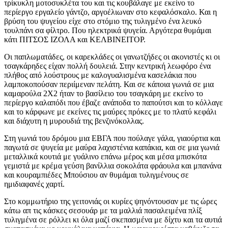
τρίκυκλη μοτοσυκλέτα του και τις κουβάλαγε με εκείνο το
περίεργο εργαλείο γάντζο, αργοέλιωναν στο κεφαλόσκαλο. Και η
βρύση του ψυγείου είχε στο στόμιο της τυλιγμένο ένα λευκό
τουλπάνι σα φίλτρο. Που ηλεκτρικά ψυγεία. Αργότερα θυμάμαι
κάτι ΠΙΤΣΟΣ ΙΖΟΛΑ και ΚΕΛΒΙΝΕΙΤΟΡ.
Οι παπλωματάδες, οι καρεκλάδες οι γανωτζήδες οι ακονιστές κι οι
τσαγκάρηδες είχαν πολλή δουλειά. Στην κεντρική λεωφόρο ένα
πλήθος από λούστρους με καλογυαλισμένα κασελάκια που
λαμποκοπούσαν περιίμεναν πελάτη. Και σε κάποια γωνιά σε μια
καμαρούλα 2Χ2 ήταν το βασίλειο του τσαγκάρη με εκείνο το
περίεργο καλαπόδι που έβαζε ανάποδα το παπούτσι και το κόλλαγε
και το κάρφωνε με εκείνες τις μαύρες πρόκες με το πλατύ κεφάλι
και διάχυτη η μυρουδιά της βενζινόκολλας.
Στη γωνιά του δρόμου μια ΕΒΓΑ που πούλαγε γάλα, γιαούρτια και
παγωτά σε ψυγεία με μαύρα λαχιστένια καπάκια, και σε μια γωνιά
μεταλλικά κουτιά με γυάλινο επάνω μέρος και μέσα μπισκότα
γεμιστά με κρέμα γεύση βανίλλια σοκολάτα φράουλα και μπανάνα
και κουραμπιέδες Μπούσιου αν θυμάμαι τυλιγμένους σε
ημιδιαφανές χαρτί.
Στο κομμωτήριο της γειτονιάς οι κυρίες ψηνόντουσαν με τις ώρες
κάτω απ τις κάσκες σεσουάρ με τα μαλλιά πασαλειμένα πλίξ
τυλιγμένα σε ρόλλει κι όλα μαζί σκεπασμένα με δίχτυ και τα αυτιά