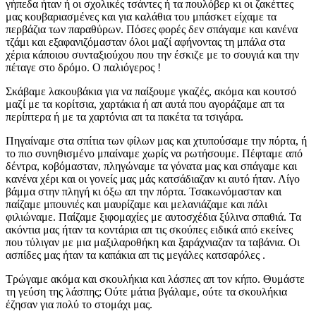
γήπεδα ήταν ή οι σχολικές τσάντες ή τα πουλόβερ κι οι ζακέττες
μας κουβαριασμένες και για καλάθια του μπάσκετ είχαμε τα
περβάζια των παραθύρων. Πόσες φορές δεν σπάγαμε και κανένα
τζάμι και εξαφανιζόμασταν όλοι μαζί αφήνοντας τη μπάλα στα
χέρια κάποιου συνταξιούχου που την έσκιζε με το σουγιά και την
πέταγε στο δρόμο. Ο παλιόγερος !
Σκάβαμε λακουβάκια για να παίξουμε γκαζές, ακόμα και κουτσό
μαζί με τα κορίτσια, χαρτάκια ή απ αυτά που αγοράζαμε απ τα
περίπτερα ή με τα χαρτόνια απ τα πακέτα τα τσιγάρα.
Πηγαίναμε στα σπίτια των φίλων μας και χτυπούσαμε την πόρτα, ή
το πιο συνηθισμένο μπαίναμε χωρίς να ρωτήσουμε. Πέφταμε από
δέντρα, κοβόμασταν, πληγώναμε τα γόνατα μας και σπάγαμε και
κανένα χέρι και οι γονείς μας μάς κατσάδιαζαν κι αυτό ήταν. Λίγο
βάμμα στην πληγή κι όξω απ την πόρτα. Τσακωνόμασταν και
παίζαμε μπουνιές και μαυρίζαμε και μελανιάζαμε και πάλι
φιλιώναμε. Παίζαμε ξιφομαχίες με αυτοσχέδια ξύλινα σπαθιά. Τα
ακόντια μας ήταν τα κοντάρια απ τις σκούπες ειδικά από εκείνες
που τύλιγαν με μια μαξιλαροθήκη και ξαράχνιαζαν τα ταβάνια. Οι
ασπίδες μας ήταν τα καπάκια απ τις μεγάλες κατσαρόλες .
Τρώγαμε ακόμα και σκουλήκια και λάσπες απ τον κήπο. Θυμάστε
τη γεύση της λάσπης; Ούτε μάτια βγάλαμε, ούτε τα σκουλήκια
έζησαν για πολύ το στομάχι μας.