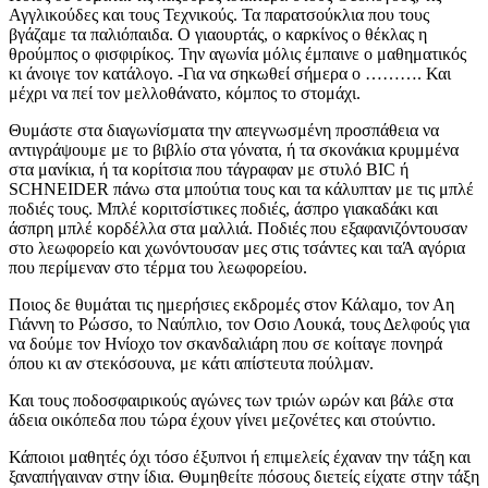
Αγγλικούδες και τους Τεχνικούς. Τα παρατσούκλια που τους
βγάζαμε τα παλιόπαιδα. Ο γιαουρτάς, ο καρκίνος ο θέκλας η
θρούμπος ο φισφιρίκος. Την αγωνία μόλις έμπαινε ο μαθηματικός
κι άνοιγε τον κατάλογο. -Για να σηκωθεί σήμερα ο ………. Και
μέχρι να πεί τον μελλοθάνατο, κόμπος το στομάχι.
Θυμάστε στα διαγωνίσματα την απεγνωσμένη προσπάθεια να
αντιγράψουμε με το βιβλίο στα γόνατα, ή τα σκονάκια κρυμμένα
στα μανίκια, ή τα κορίτσια που τάγραφαν με στυλό BIC ή
SCHNEIDER πάνω στα μπούτια τους και τα κάλυπταν με τις μπλέ
ποδιές τους. Μπλέ κοριτσίστικες ποδιές, άσπρο γιακαδάκι και
άσπρη μπλέ κορδέλλα στα μαλλιά. Ποδιές που εξαφανιζόντουσαν
στο λεωφορείο και χωνόντουσαν μες στις τσάντες και ταΆ αγόρια
που περίμεναν στο τέρμα του λεωφορείου.
Ποιος δε θυμάται τις ημερήσιες εκδρομές στον Κάλαμο, τον Αη
Γιάννη το Ρώσσο, το Ναύπλιο, τον Οσιο Λουκά, τους Δελφούς για
να δούμε τον Ηνίοχο τον σκανδαλιάρη που σε κοίταγε πονηρά
όπου κι αν στεκόσουνα, με κάτι απίστευτα πούλμαν.
Και τους ποδοσφαιρικούς αγώνες των τριών ωρών και βάλε στα
άδεια οικόπεδα που τώρα έχουν γίνει μεζονέτες και στούντιο.
Κάποιοι μαθητές όχι τόσο έξυπνοι ή επιμελείς έχαναν την τάξη και
ξαναπήγαιναν στην ίδια. Θυμηθείτε πόσους διετείς είχατε στην τάξη