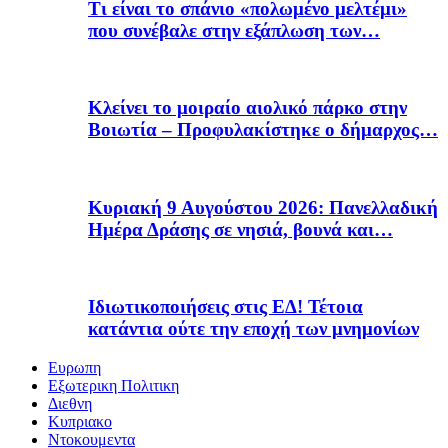
Τι είναι το σπάνιο «πολωμένο μελτέμι»
που συνέβαλε στην εξάπλωση των…
Κλείνει το μοιραίο αιολικό πάρκο στην
Βοιωτία – Προφυλακίστηκε ο δήμαρχος…
Κυριακή 9 Αυγούστου 2026: Πανελλαδική
Ημέρα Δράσης σε νησιά, βουνά και…
Ιδιωτικοποιήσεις στις ΕΔ! Τέτοια
κατάντια ούτε την εποχή των μνημονίων
Ευρωπη
Εξωτερικη Πολιτικη
Διεθνη
Κυπριακο
Ντοκουμεντα