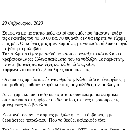
23 Φεβρουαρίου 2020
Σύμφωνα με τις στατιστικές, αυτοί από εμάς που ήμασταν παιδιά
τις δεκαετίες του 40 50 60 και 70 πιθανόν δεν θα έπρεπε να είχαμε
επιζήσει. Οι κούνιες μας ήταν βαμμένες με γυαλιστερή λαδομπογιά
με βάση το μόλυβδο.
Τα πατώματα είχαν μωσαϊκό που σου περόνιαζε τα κόκκαλα κι οι
κρεβατοκάμαρες ξύλινα πατώματα που τα γυάλιζαν με παρκετίνη,
με κάτι βαρειές παρκετέζες και κάθε τόσο αγκίθες
καρφωνόντουσαν στις ξυπόλητες πατουσες μας.
Οι παιδικές αρρώστιες έκαναν θραύση. Κάθε τόσο κι ένας φίλος ή
συμμαθητής πάθαινε ιλαρά, κοκύτη, μαγουλάδες, ανεμοβλογιά.
Δεν είχαμε καπάκια ασφαλείας στα μπουκάλια με τα φάρμακα,
ούτε καπάκια στις πρίζες του δωματίου, εκείνες τις σκούρες τις
φτιαγμένες από βακελίτη.
Ζεσταινόμασταν με σóμπες με ξύλα η με… κάρβουνο, η με
θερμάστρες πετρελαίου. Που να βρεθεί καλοριφέρ τότε.
Τηλέφωνο είχε ή σε κανένα θάλαμο του ΟΤΕ με κερματοδέκτη με