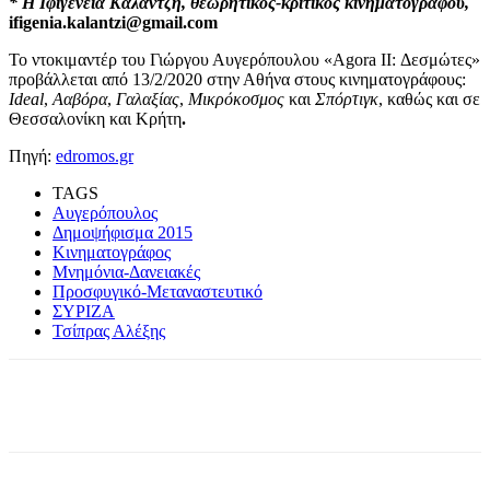
* Η Ιφιγένεια Καλαντζή, θεωρητικός-κριτικός κινηματογράφου,
ifigenia.kalantzi@gmail.com
Το ντοκιμαντέρ του Γιώργου Αυγερόπουλου «Agora II: Δεσμώτες»
προβάλλεται από 13/2/2020 στην Αθήνα στους κινηματογράφους:
Ideal
,
Ααβόρα
,
Γαλαξίας
,
Μικρόκοσμος
και
Σπόρτιγκ
, καθώς και σε
Θεσσαλονίκη και Κρήτη
.
Πηγή:
edromos.gr
TAGS
Αυγερόπουλος
Δημοψήφισμα 2015
Κινηματογράφος
Μνημόνια-Δανειακές
Προσφυγικό-Μεταναστευτικό
ΣΥΡΙΖΑ
Τσίπρας Αλέξης