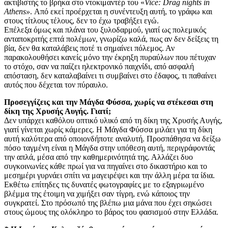
ακτιβιστής το βρήκα στο ντοκιμαντέρ του «
Vice
:
Drag
nights
in
Athens
»
. Από εκεί προέρχεται η συνέντευξη αυτή, το γράφω και
στους τίτλους τέλους, δεν το έχω τραβήξει εγώ.
Επέλεξα όμως και πλάνα του ξυλοδαρμού, γιατί ως πολεμικός
ανταποκριτής επτά πολέμων, γνωρίζω καλά, πως αν δεν δείξεις τη
βία, δεν θα καταλάβεις ποτέ τι σημαίνει πόλεμος. Αν
παρακολουθήσει κανείς μόνο την έκρηξη πυραύλων που πέτυχαν
το στόχο, σαν να παίζει ηλεκτρονικό παιχνίδι, από ασφαλή
απόσταση, δεν καταλαβαίνει τι συμβαίνει στο έδαφος, τι παθαίνει
αυτός που δέχεται τον πύραυλο.
Προσεγγίζεις και την Μάγδα Φύσσα, χωρίς να στέκεσαι στη
δίκη της Χρυσής Αυγής. Γιατί;
Δεν υπάρχει καθόλου οπτικό υλικό από τη δίκη της Χρυσής Αυγής,
γιατί γίνεται χωρίς κάμερες. Η Μάγδα Φύσσα μιλάει για τη δίκη
αυτή καλύτερα από οποιονδήποτε αναλυτή. Προσπάθησα να δείξω
πόσο ταγμένη είναι η Μάγδα στην υπόθεση αυτή, περιγράφοντάς
την απλά, μέσα από την καθημερινότητά της. Αλλάζει δυο
συγκοινωνίες κάθε πρωί για να πηγαίνει στο δικαστήριο και το
μεσημέρι γυρνάει σπίτι να μαγειρέψει και την άλλη μέρα τα ίδια.
Εκθέτω επίτηδες τις δυνατές φωτογραφίες με το εξαγριωμένο
βλέμμα της έτοιμη να χιμήξει σαν τίγρη, ενώ κάποιος την
συγκρατεί. Στο πρόσωπό της βλέπω μια μάνα που έχει σηκώσει
στους ώμους της ολόκληρο το βάρος του φασισμού στην Ελλάδα.