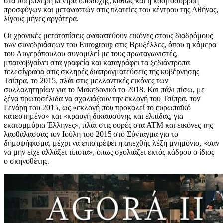
στα υπερπλήρη κέντρα υποδοχής, καθώς και η κοσμοσυρροή
προσφύγων και μεταναστών στις πλατείες του κέντρου της Αθήνας,
λίγους μήνες αργότερα.
Οι χρονικές μετατοπίσεις ανακατεύουν εικόνες στους διαδρόμους
των συνεδριάσεων του Eurogroup στις Βρυξέλλες, όπου η κάμερα
του Αυγερόπουλου συνομιλεί με τους πρωταγωνιστές,
μπαινοβγαίνει στα γραφεία και καταγράφει τα ξεδιάντροπα
τελεσίγραφα στις σκληρές διαπραγματεύσεις της κυβέρνησης
Τσίπρα, το 2015, πλάι στις μελλοντικές εικόνες των
συλλαλητηρίων για το Μακεδονικό το 2018. Και πάλι πίσω, με
ξένα πρωτοσέλιδα να σχολιάζουν την εκλογή του Τσίπρα, τον
Γενάρη του 2015, ως «εκλογή που προκαλεί το ευρωπαϊκό
κατεστημένο» και «κραυγή δικαιοσύνης και ελπίδας, για
εκατομμύρια Έλληνες», πλάι στις ουρές στα ΑΤΜ και εικόνες της
λαοθάλασσας τον Ιούλη του 2015 στο Σύνταγμα για το
δημοψήφισμα, μέχρι να επιστρέψει η απεχθής λέξη μνημόνιο, «σαν
να μην είχε αλλάξει τίποτα», όπως σχολιάζει εκτός κάδρου ο ίδιος
ο σκηνοθέτης.