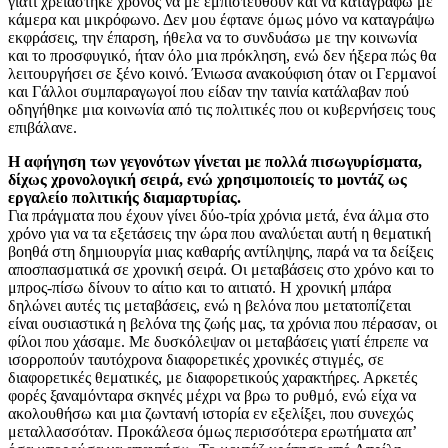
γιατί χρειάστηκε χρόνος να με εμπιστευθούν και να καταγράφω με
κάμερα και μικρόφωνο. Δεν μου έφτανε όμως μόνο να καταγράψω
εκφράσεις, την έπαρση, ήθελα να το συνδυάσω με την κοινωνία
και το προσφυγικό, ήταν όλο μια πρόκληση, ενώ δεν ήξερα πώς θα
λειτουργήσει σε ξένο κοινό. Ένιωσα ανακούφιση όταν οι Γερμανοί
και Γάλλοι συμπαραγωγοί που είδαν την ταινία κατάλαβαν πού
οδηγήθηκε μια κοινωνία από τις πολιτικές που οι κυβερνήσεις τους
επιβάλανε.
Η αφήγηση των γεγονότων γίνεται με πολλά πισωγυρίσματα,
δίχως χρονολογική σειρά, ενώ χρησιμοποιείς το μοντάζ ως
εργαλείο πολιτικής διαμαρτυρίας.
Για πράγματα που έχουν γίνει δύο-τρία χρόνια μετά, ένα άλμα στο
χρόνο για να τα εξετάσεις την ώρα που αναλύεται αυτή η θεματική
βοηθά στη δημιουργία μιας καθαρής αντίληψης, παρά να τα δείξεις
αποσπασματικά σε χρονική σειρά. Οι μεταβάσεις στο χρόνο και το
μπρος-πίσω δίνουν το αίτιο και το αιτιατό. Η χρονική μπάρα
δηλώνει αυτές τις μεταβάσεις, ενώ η βελόνα που μετατοπίζεται
είναι ουσιαστικά η βελόνα της ζωής μας, τα χρόνια που πέρασαν, οι
φίλοι που χάσαμε. Με δυσκόλεψαν οι μεταβάσεις γιατί έπρεπε να
ισορροπούν ταυτόχρονα διαφορετικές χρονικές στιγμές, σε
διαφορετικές θεματικές, με διαφορετικούς χαρακτήρες. Αρκετές
φορές ξαναμόνταρα σκηνές μέχρι να βρω το ρυθμό, ενώ είχα να
ακολουθήσω και μια ζωντανή ιστορία εν εξελίξει, που συνεχώς
μεταλλασσόταν. Προκάλεσα όμως περισσότερα ερωτήματα απ’