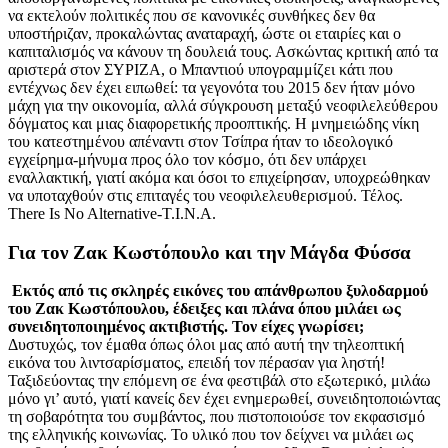
να εκτελούν πολιτικές που σε κανονικές συνθήκες δεν θα
υποστήριζαν, προκαλώντας αναταραχή, ώστε οι εταιρίες και ο
καπιταλισμός να κάνουν τη δουλειά τους. Ασκώντας κριτική από τα
αριστερά στον ΣΥΡΙΖΑ, ο Μπαντιού υπογραμμίζει κάτι που
εντέχνως δεν έχει ειπωθεί: τα γεγονότα του 2015 δεν ήταν μόνο
μάχη για την οικονομία, αλλά σύγκρουση μεταξύ νεοφιλελεύθερου
δόγματος και μιας διαφορετικής προοπτικής. Η μνημειώδης νίκη
του κατεστημένου απέναντι στον Τσίπρα ήταν το ιδεολογικό
εγχείρημα-μήνυμα προς όλο τον κόσμο, ότι δεν υπάρχει
εναλλακτική, γιατί ακόμα και όσοι το επιχείρησαν, υποχρεώθηκαν
να υποταχθούν στις επιταγές του νεοφιλελευθερισμού. Τέλος.
There Is No Alternative-T.I.N.A.
Για τον Ζακ Κωστόπουλο και την Μάγδα Φύσσα
Εκτός από τις σκληρές εικόνες του απάνθρωπου ξυλοδαρμού
του Ζακ Κωστόπουλου, έδειξες και πλάνα όπου μιλάει ως
συνειδητοποιημένος ακτιβιστής. Τον είχες γνωρίσει;
Δυστυχώς, τον έμαθα όπως όλοι μας από αυτή την τηλεοπτική
εικόνα του λιντσαρίσματος, επειδή τον πέρασαν για ληστή!
Ταξιδεύοντας την επόμενη σε ένα φεστιβάλ στο εξωτερικό, μιλάω
μόνο γι’ αυτό, γιατί κανείς δεν έχει ενημερωθεί, συνειδητοποιώντας
τη σοβαρότητα του συμβάντος, που πιστοποιούσε τον εκφασισμό
της ελληνικής κοινωνίας. Το υλικό που τον δείχνει να μιλάει ως