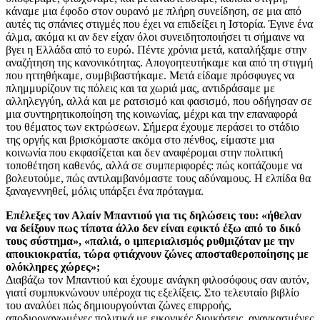
κάναμε μια έφοδο στον ουρανό με πλήρη συνείδηση, σε μια από
αυτές τις σπάνιες στιγμές που έχει να επιδείξει η Ιστορία. Έγινε ένα
άλμα, ακόμα κι αν δεν είχαν όλοι συνειδητοποιήσει τι σήμαινε να
βγει η Ελλάδα από το ευρώ. Πέντε χρόνια μετά, καταλήξαμε στην
αναζήτηση της κανονικότητας. Απογοητευτήκαμε και από τη στιγμή
που ηττηθήκαμε, συμβιβαστήκαμε. Μετά είδαμε πρόσφυγες να
πλημμυρίζουν τις πόλεις και τα χωριά μας, αντιδράσαμε με
αλληλεγγύη, αλλά και με ρατσισμό και φασισμό, που οδήγησαν σε
μια συντηρητικοποίηση της κοινωνίας, μέχρι και την επαναφορά
του θέματος των εκτρώσεων. Σήμερα έχουμε περάσει το στάδιο
της οργής και βρισκόμαστε ακόμα στο πένθος, είμαστε μια
κοινωνία που εκφασίζεται και δεν αναφέρομαι στην πολιτική
τοποθέτηση καθενός, αλλά σε συμπεριφορές: πώς κοιτάζουμε να
βολευτούμε, πώς αντιλαμβανόμαστε τους αδύναμους. Η ελπίδα θα
ξαναγεννηθεί, μόλις υπάρξει ένα πρόταγμα.
Επέλεξες τον Αλαίν Μπαντιού για τις δηλώσεις του: «ήθελαν
να δείξουν πως τίποτα άλλο δεν είναι εφικτό έξω από το δικό
τους σύστημα», «παλιά, ο ιμπεριαλισμός ρυθμιζόταν με την
αποικιοκρατία, τώρα φτιάχνουν ζώνες αποσταθεροποίησης με
ολόκληρες χώρες»;
Διαβάζω τον Μπαντιού και έχουμε ανάγκη φιλοσόφους σαν αυτόν,
γιατί συμπυκνώνουν υπέροχα τις εξελίξεις. Στο τελευταίο βιβλίο
του αναλύει πώς δημιουργούνται ζώνες επιρροής,
αποδιοργανωμένες πολιτικά με εικονικές διοικήσεις, αναγκασμένες