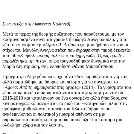
Συνέντευξη στην Ιφιγένεια Καλαντζή
Μετά το πέρας της θερμής συζήτησης που παραθέτουμε, με τον
κοσμογυρισμένο κινηματογραφιστή Γιώργο Αυγερόπουλο, για το
νέο του ντοκιμαντέρ «
Agora
II
: Δεσμώτες»
, μου ήρθαν στο νου οι
στίχοι του Μανόλη Αναγνωστάκη που έγραψε στην πικρή δεκαετία
του ’50 «
Κι ήθελε ακόμη πολύ φως να ξημερώσει. Όμως εγώ δεν
παραδέχτηκα την ήττα
», όπως τραγουδήθηκαν δυναμικά από την
Μαρία Δημητριάδη, σε μελοποίηση Θάνου Μικρούτσικου.
Πράγματι, ο Αυγερόπουλος όχι μόνο «δεν παραδέχεται την ήττα»,
αλλά αρματώθηκε με θάρρος και πείσμα για να συνεχίσει το
«
Agora
: Από τη δημοκρατία στις αγορές»
(2014). Τα γυρίσματα του
νέου ντοκιμαντέρ διαδραματίζονται κατά την κρίσιμη πενταετία
2015-2019 και καταλήγουν σε ένα οργισμένο αλλά ήπια δοσμένο
κινηματογραφικό μανιφέστο, το δικό του «Κατηγορώ», πλάι στην
πρόσφατη μυθοπλαστική ταινία του Κώστα Γαβρά, όπου
αναδεικνύονται οι πολιτικοί χειρισμοί απέναντι σε μια
απροκάλυπτα μαφιόζικη συμμορία, που έριξε στα Τάρταρα μια
ολόκληρη χώρα και τον λαό της.