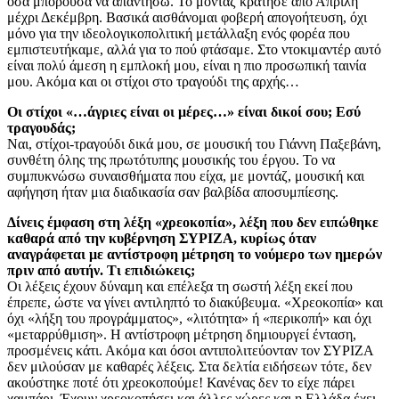
όσα μπορούσα να απαντήσω. Το μοντάζ κράτησε από Απρίλη
μέχρι Δεκέμβρη. Βασικά αισθάνομαι φοβερή απογοήτευση, όχι
μόνο για την ιδεολογικοπολιτική μετάλλαξη ενός φορέα που
εμπιστευτήκαμε, αλλά για το πού φτάσαμε. Στο ντοκιμαντέρ αυτό
είναι πολύ άμεση η εμπλοκή μου, είναι η πιο προσωπική ταινία
μου. Ακόμα και οι στίχοι στο τραγούδι της αρχής…
Οι στίχοι «…άγριες είναι οι μέρες…» είναι δικοί σου; Εσύ
τραγουδάς;
Ναι, στίχοι-τραγούδι δικά μου, σε μουσική του Γιάννη Παξεβάνη,
συνθέτη όλης της πρωτότυπης μουσικής του έργου. Το να
συμπυκνώσω συναισθήματα που είχα, με μοντάζ, μουσική και
αφήγηση ήταν μια διαδικασία σαν βαλβίδα αποσυμπίεσης.
Δίνεις έμφαση στη λέξη «χρεοκοπία», λέξη που δεν ειπώθηκε
καθαρά από την κυβέρνηση ΣΥΡΙΖΑ, κυρίως όταν
αναγράφεται με αντίστροφη μέτρηση το νούμερο των ημερών
πριν από αυτήν. Τι επιδιώκεις;
Οι λέξεις έχουν δύναμη και επέλεξα τη σωστή λέξη εκεί που
έπρεπε, ώστε να γίνει αντιληπτό το διακύβευμα. «Χρεοκοπία» και
όχι «λήξη του προγράμματος», «λιτότητα» ή «περικοπή» και όχι
«μεταρρύθμιση». Η αντίστροφη μέτρηση δημιουργεί ένταση,
προσμένεις κάτι. Ακόμα και όσοι αντιπολιτεύονταν τον ΣΥΡΙΖΑ
δεν μιλούσαν με καθαρές λέξεις. Στα δελτία ειδήσεων τότε, δεν
ακούστηκε ποτέ ότι χρεοκοπούμε! Κανένας δεν το είχε πάρει
χαμπάρι. Έχουν χρεοκοπήσει και άλλες χώρες και η Ελλάδα έχει