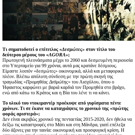
Τι σηματοδοτεί ο επίτιτλος «
Δεσμώτες»
στον τίτλο του
δεύτερου μέρους του «
AGORA
»
;
Πρωτογενή πλεονάσματα μέχρι το 2060 και δεσμευμένη περιουσία
στο Υπερταμείο για 99 χρόνια, αυτά μας κρατάνε δέσμιους.
Είμαστε λοιπόν «δεσμώτες» οικονομικά, αλλά και μεταφορικά
πλέον. Βλέπω απόλυτη σύνδεση με την πρώτη σκηνή της
τραγωδίας «
Προμηθέας Δεσμώτης
» του Αισχύλου, όπου ο
Ήφαιστος καρφώνει με βαριά καρδιά τον Προμηθέα στο βράχο,
ενώ από κάτω το Κράτος και η Βία του λένε τι να κάνει.
Το υλικό του ντοκιμαντέρ προέκυψε από γυρίσματα πέντε
χρόνων. Τι σε έκανε να καταγράψεις το χρονικό της «πρώτης
φοράς αριστερά»;
Δεν είναι ακριβώς χρονικό της πενταετίας 2015-2020, δεν ήθελα να
δείξω τις καταστροφές στο Μάτι και στη Μάνδρα, γιατί επέλεξα
δύο άξονες για την ταινία: οικονομική και προσφυγική κρίση. Η