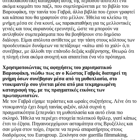
οπτικοακουστική καταγραφή αυτής της περιόδου αποτελεί ένα
ακόμα κομμάτι του παζλ, που συμπληρώνεται με το βιβλίο του
Βαρουφάκη, την ταινία του Γαβρά, άλλα βιβλία που έχουν γραφτεί
και κάποια που θα γραφτούν στο μέλλον. Ήθελα να κλείσω τη
μνήμη μέσα σε ένα κουτί, ως παρακαταθήκη για τις μελλοντικές
γενιές και τους αυριανούς ερευνητές, ώστε να μπορούν να
αντληθούν συμπεράσματα που θα βοηθήσουν στο δημόσιο
διάλογο. Είμαι απόλυτα αντίθετος με την τάση στους κόλπους των
προοδευτικών δυνάμεων να πετάξουμε «κάτω από το χαλί» ό,τι
συνέβηκε, με άλλοθι την επάνοδο δεξιάς κυβέρνησης. Θεωρώ ότι
η πληγή είναι ακόμα ανοιχτή και απαιτείται ένα νέο πρόταγμα.
Χρησιμοποιώντας τις αφηγήσεις του χαρισματικού
Βαρουφάκη, νιώθω πως αν ο Κώστας
Γαβράς διατηρεί τη
μνήμη όσων συνέβησαν μέσα από τη μυθοπλασία, στο
ντοκιμαντέρ σου γίνεται μέσα από μια τεκμηριωμένη
καταγραφή της, με τις πραγματικές εικόνες των
πρωταγωνιστών.
Με τον Γαβρά είχαμε τεράστιες και ωραίες συζητήσεις. Λένε ότι το
ντοκιμαντέρ έχει δομή ταινίας φιξιόν, αλλά συχνά η
πραγματικότητα ξεπερνάει τη μυθοπλασία και αυτό είναι πιο
σκληρό. Ήθελα να περιέχει στοιχεία πολιτικού θρίλερ, γιατί κάπως
έτσι το έζησα. Πηγαινοερχόμουν ασταμάτητα στις Βρυξέλλες και
σαν μύγα στον τοίχο, έπρεπε να περνώ απαρατήρητος στους
διαδρόμους του Eurogroup. Ξεκίνησα σαν guerilla filmmaking,