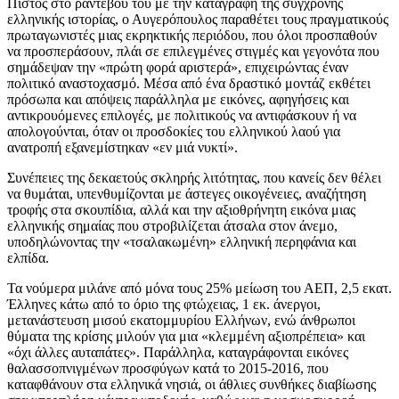
Πιστός στο ραντεβού του με την καταγραφή της σύγχρονης
ελληνικής ιστορίας, ο Αυγερόπουλος παραθέτει τους πραγματικούς
πρωταγωνιστές μιας εκρηκτικής περιόδου, που όλοι προσπαθούν
να προσπεράσουν, πλάι σε επιλεγμένες στιγμές και γεγονότα που
σημάδεψαν την «πρώτη φορά αριστερά», επιχειρώντας έναν
πολιτικό αναστοχασμό. Μέσα από ένα δραστικό μοντάζ εκθέτει
πρόσωπα και απόψεις παράλληλα με εικόνες, αφηγήσεις και
αντικρουόμενες επιλογές, με πολιτικούς να αντιφάσκουν ή να
απολογούνται, όταν οι προσδοκίες του ελληνικού λαού για
ανατροπή εξανεμίστηκαν «εν μιά νυκτί».
Συνέπειες της δεκαετούς σκληρής λιτότητας, που κανείς δεν θέλει
να θυμάται, υπενθυμίζονται με άστεγες οικογένειες, αναζήτηση
τροφής στα σκουπίδια, αλλά και την αξιοθρήνητη εικόνα μιας
ελληνικής σημαίας που στροβιλίζεται άτσαλα στον άνεμο,
υποδηλώνοντας την «τσαλακωμένη» ελληνική περηφάνια και
ελπίδα.
Τα νούμερα μιλάνε από μόνα τους 25% μείωση του ΑΕΠ, 2,5 εκατ.
Έλληνες κάτω από το όριο της φτώχειας, 1 εκ. άνεργοι,
μετανάστευση μισού εκατομμυρίου Ελλήνων, ενώ άνθρωποι
θύματα της κρίσης μιλούν για μια «κλεμμένη αξιοπρέπεια» και
«όχι άλλες αυταπάτες». Παράλληλα, καταγράφονται εικόνες
θαλασσοπνιγμένων προσφύγων κατά το 2015-2016, που
καταφθάνουν στα ελληνικά νησιά, οι άθλιες συνθήκες διαβίωσης