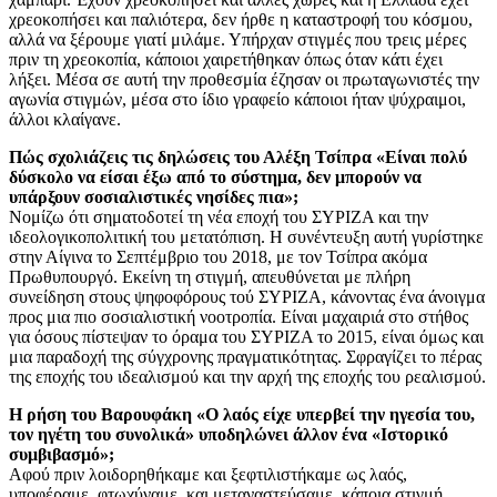
χρεοκοπήσει και παλιότερα, δεν ήρθε η καταστροφή του κόσμου,
αλλά να ξέρουμε γιατί μιλάμε. Υπήρχαν στιγμές που τρεις μέρες
πριν τη χρεοκοπία, κάποιοι χαιρετήθηκαν όπως όταν κάτι έχει
λήξει. Μέσα σε αυτή την προθεσμία έζησαν οι πρωταγωνιστές την
αγωνία στιγμών, μέσα στο ίδιο γραφείο κάποιοι ήταν ψύχραιμοι,
άλλοι κλαίγανε.
Πώς σχολιάζεις τις δηλώσεις του Αλέξη Τσίπρα «Είναι πολύ
δύσκολο να είσαι έξω από το σύστημα, δεν μπορούν να
υπάρξουν σοσιαλιστικές νησίδες πια»;
Νομίζω ότι σηματοδοτεί τη νέα εποχή του ΣΥΡΙΖΑ και την
ιδεολογικοπολιτική του μετατόπιση. Η συνέντευξη αυτή γυρίστηκε
στην Αίγινα το Σεπτέμβριο του 2018, με τον Τσίπρα ακόμα
Πρωθυπουργό. Εκείνη τη στιγμή, απευθύνεται με πλήρη
συνείδηση στους ψηφοφόρους τού ΣΥΡΙΖΑ, κάνοντας ένα άνοιγμα
προς μια πιο σοσιαλιστική νοοτροπία. Είναι μαχαιριά στο στήθος
για όσους πίστεψαν το όραμα του ΣΥΡΙΖΑ το 2015, είναι όμως και
μια παραδοχή της σύγχρονης πραγματικότητας. Σφραγίζει το πέρας
της εποχής του ιδεαλισμού και την αρχή της εποχής του ρεαλισμού.
Η ρήση του Βαρουφάκη «Ο λαός είχε υπερβεί την ηγεσία του,
τον ηγέτη του συνολικά» υποδηλώνει άλλον ένα «Ιστορικό
συμβιβασμό»;
Αφού πριν λοιδορηθήκαμε και ξεφτιλιστήκαμε ως λαός,
υποφέραμε, φτωχύναμε, και μεταναστεύσαμε, κάποια στιγμή,