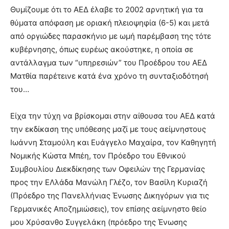
Θυμίζουμε ότι το ΑΕΔ έλαβε το 2002 αρνητική για τα
θύματα απόφαση με οριακή πλειοψηφία (6-5) και μετά
από οργιώδες παρασκήνιο με ωμή παρέμβαση της τότε
κυβέρνησης, όπως ευρέως ακούστηκε, η οποία σε
αντάλλαγμα των “υπηρεσιών” του Προέδρου του ΑΕΔ
Ματθία παρέτεινε κατά ένα χρόνο τη συνταξιοδότησή
του…
Είχα την τύχη να βρίσκομαι στην αίθουσα του ΑΕΔ κατά
την εκδίκαση της υπόθεσης μαζί με τους αείμνηστους
Ιωάννη Σταμούλη και Ευάγγελο Μαχαίρα, τον Καθηγητή
Νομικής Κώστα Μπέη, τον Πρόεδρο του Εθνικού
Συμβουλίου Διεκδίκησης των Οφειλών της Γερμανίας
προς την ΕΛλάδα Μανώλη Γλέζο, τον Βασίλη Κυριαζή
(Πρόεδρο της Πανελλήνιας Ένωσης Δικηγόρων για τις
Γερμανικές Αποζημιώσεις), τον επίσης αείμνηστο θείο
μου Χρύσανθο Συγγελάκη (πρόεδρο της Ένωσης