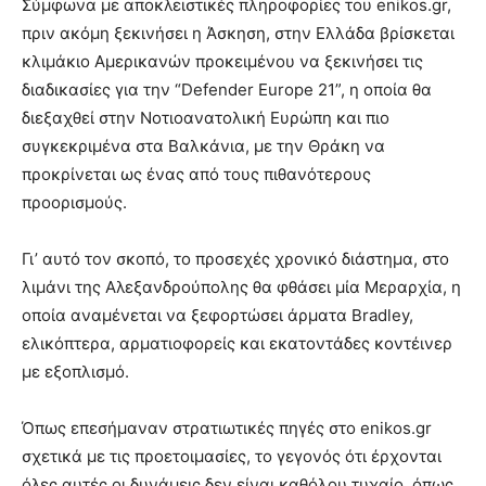
Σύμφωνα με αποκλειστικές πληροφορίες του enikos.gr,
πριν ακόμη ξεκινήσει η Άσκηση, στην Ελλάδα βρίσκεται
κλιμάκιο Αμερικανών προκειμένου να ξεκινήσει τις
διαδικασίες για την “Defender Europe 21”, η οποία θα
διεξαχθεί στην Νοτιοανατολική Ευρώπη και πιο
συγκεκριμένα στα Βαλκάνια, με την Θράκη να
προκρίνεται ως ένας από τους πιθανότερους
προορισμούς.
Γι’ αυτό τον σκοπό, το προσεχές χρονικό διάστημα, στο
λιμάνι της Αλεξανδρούπολης θα φθάσει μία Μεραρχία, η
οποία αναμένεται να ξεφορτώσει άρματα Bradley,
ελικόπτερα, αρματιοφορείς και εκατοντάδες κοντέινερ
με εξοπλισμό.
Όπως επεσήμαναν στρατιωτικές πηγές στο enikos.gr
σχετικά με τις προετοιμασίες, το γεγονός ότι έρχονται
όλες αυτές οι δυνάμεις δεν είναι καθόλου τυχαίο, όπως