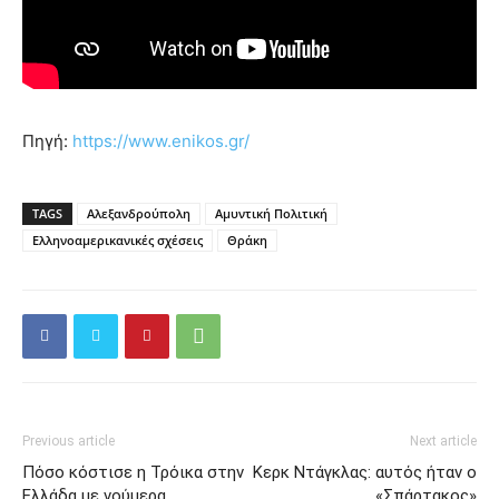
Πηγή:
https://www.enikos.gr/
TAGS
Αλεξανδρούπολη
Αμυντική Πολιτική
Ελληνοαμερικανικές σχέσεις
Θράκη
Previous article
Next article
Πόσο κόστισε η Τρόικα στην
Κερκ Ντάγκλας: αυτός ήταν ο
Ελλάδα με νούμερα
«Σπάρτακος»