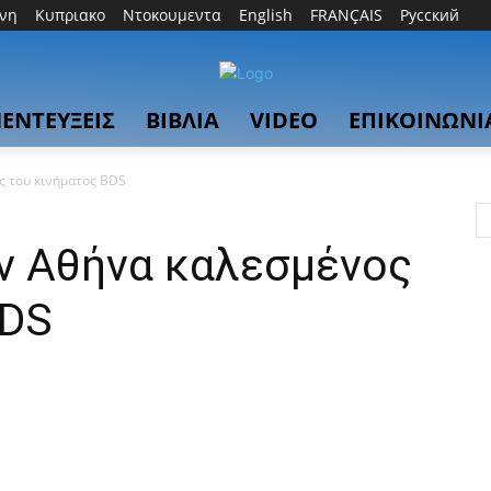
θνη
Κυπριακο
Ντοκουμεντα
English
FRANÇAIS
Русский
ΕΝΤΕΥΞΕΙΣ
ΒΙΒΛΙΑ
VIDEO
ΕΠΙΚΟΙΝΩΝΙ
ς του κινήματος BDS
ην Αθήνα καλεσμένος
BDS