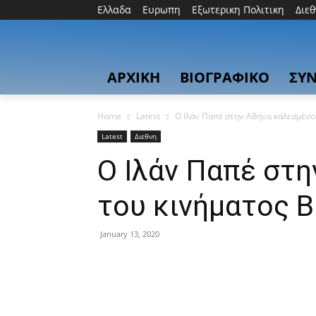
Ελλαδα
Ευρωπη
Εξωτερικη Πολιτικη
Διε
ΑΡΧΙΚΗ
ΒΙΟΓΡΑΦΙΚΟ
ΣΥΝ
Home
Latest
O Ιλάν Παπέ στην Αθήνα καλεσμένο
Latest
Διεθνη
O Ιλάν Παπέ στ
του κινήματος 
January 13, 2020