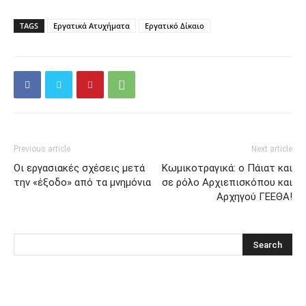
TAGS
Εργατικά Ατυχήματα
Εργατικό Δίκαιο
Previous article
Next article
Οι εργασιακές σχέσεις μετά
Κωμικοτραγικά: ο Πάιατ και
την «έξοδο» από τα μνημόνια
σε ρόλο Αρχιεπισκόπου και
Αρχηγού ΓΕΕΘΑ!