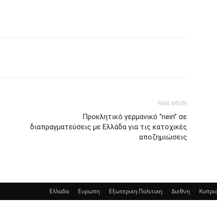
Next article
Προκλητικό γερμανικό “nein” σε
διαπραγματεύσεις με Ελλάδα για τις κατοχικές
αποζημιώσεις
Ελλαδα
Ευρωπη
Εξωτερικη Πολιτικη
Διεθνη
Κυπρι