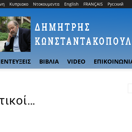
θνη
Κυπριακο
Ντοκουμεντα
English
FRANÇAIS
Русский
ΕΝΤΕΥΞΕΙΣ
ΒΙΒΛΙΑ
VIDEO
ΕΠΙΚΟΙΝΩΝΙ
τικοί…