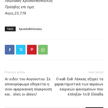
Λεωνίδας Χρυσανθόπουλος
Πρέσβης επι τιμη
Αιγιο,23.7.1
9
TAGS
Χρυσανθόπουλος
Previous article
Next article
Aι ειδοί του Αυγούστου. Σε
Ο καθ. Ευθ. Λέκκας εξηγεί τα
αποκορύφωμα οδηγείται η
χαρακτηριστικά των ακραίων
σινο-αμερικανική σύγκρουση
καιρικών φαινομένων που
και… όλες οι άλλες!
έπληξαν τη Β. Ελλάδα