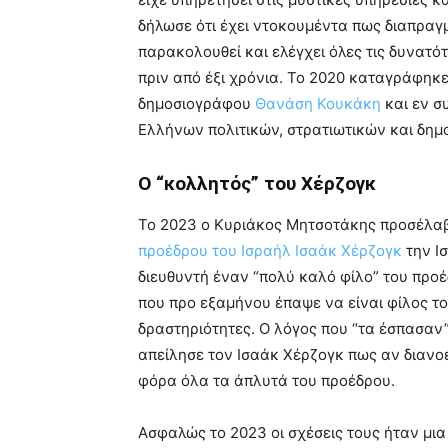
δήλωσε ότι έχει ντοκουμέντα πως διαπραγμ
παρακολουθεί και ελέγχει όλες τις δυνατό
πριν από έξι χρόνια. Το 2020 καταγράφη
δημοσιογράφου
Θανάση Κουκάκη
και εν σ
Ελλήνων πολιτικών, στρατιωτικών και δη
Ο “κολλητός” του Χέρζογκ
Το 2023 ο Κυριάκος Μητσοτάκης προσέλα
προέδρου του Ισραήλ Ισαάκ Χέρζογκ
την Ισ
διευθυντή έναν “πολύ καλό φίλο” του προέδ
που προ εξαμήνου έπαψε να είναι φίλος τ
δραστηριότητες. Ο λόγος που “τα έσπασαν” ε
απείλησε τον Ισαάκ Χέρζογκ πως αν διανοε
φόρα όλα τα άπλυτά του προέδρου.
Ασφαλώς το 2023 οι σχέσεις τους ήταν μια