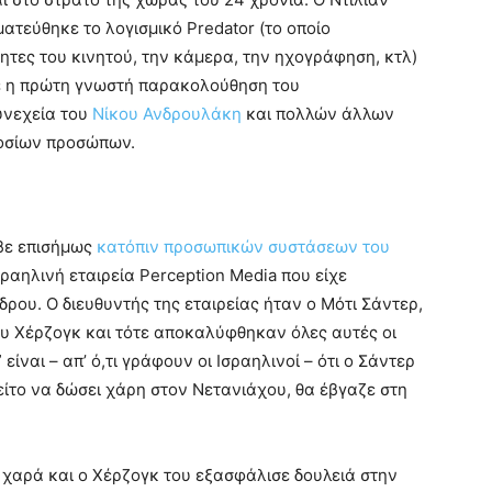
ατεύθηκε το λογισμικό Predator (το οποίο
τητες του κινητού, την κάμερα, την ηχογράφηση, κτλ)
κε η πρώτη γνωστή παρακολούθηση του
υνεχεία του
Νίκου Ανδρουλάκη
και πολλών άλλων
μοσίων προσώπων.
βε επισήμως
κατόπιν προσωπικών συστάσεων του
ραηλινή εταιρεία Perception Media που είχε
ρου. Ο διευθυντής της εταιρείας ήταν ο Μότι Σάντερ,
ου Χέρζογκ και τότε αποκαλύφθηκαν όλες αυτές οι
ίναι – απ’ ό,τι γράφουν οι Ισραηλινοί – ότι ο Σάντερ
ίτο να δώσει χάρη στον Νετανιάχου, θα έβγαζε στη
 χαρά και ο Χέρζογκ του εξασφάλισε δουλειά στην