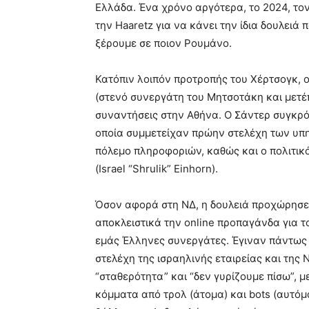
Ελλάδα. Ένα χρόνο αργότερα, το 2024, το
την Haaretz για να κάνει την ίδια δουλειά
ξέρουμε σε ποιον Ρουμάνο.
Κατόπιν λοιπόν προτροπής του Χέρτσογκ, 
(στενό συνεργάτη του Μητσοτάκη και μετέ
συναντήσεις στην Αθήνα. Ο Σάντερ συγκρότ
οποία συμμετείχαν πρώην στελέχη των υπη
πόλεμο πληροφοριών, καθώς και ο πολιτικ
(Israel “Shrulik” Einhorn).
Όσον αφορά στη ΝΔ, η δουλειά προχώρησε
αποκλειστικά την online προπαγάνδα για 
εμάς Έλληνες συνεργάτες. Έγιναν πάντως
στελέχη της ισραηλινής εταιρείας και της
“σταθερότητα” και “δεν γυρίζουμε πίσω”, 
κόμματα από τρολ (άτομα) και bots (αυτό