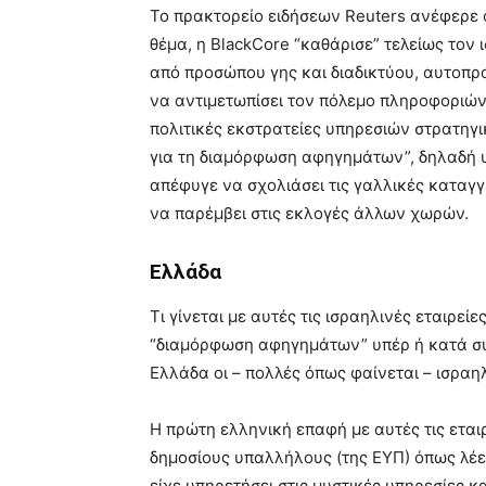
Το πρακτορείο ειδήσεων Reuters ανέφερε ό
θέμα, η BlackCore “καθάρισε” τελείως τον 
από προσώπου γης και διαδικτύου, αυτοπρ
να αντιμετωπίσει τον πόλεμο πληροφοριών
πολιτικές εκστρατείες υπηρεσιών στρατηγι
για τη διαμόρφωση αφηγημάτων”, δηλαδή 
απέφυγε να σχολιάσει τις γαλλικές καταγγ
να παρέμβει στις εκλογές άλλων χωρών.
Ελλάδα
Τι γίνεται με αυτές τις ισραηλινές εταιρε
“διαμόρφωση αφηγημάτων” υπέρ ή κατά συ
Ελλάδα οι – πολλές όπως φαίνεται – ισραηλ
Η πρώτη ελληνική επαφή με αυτές τις εται
δημοσίους υπαλλήλους (της ΕΥΠ) όπως λέει
είχε υπηρετήσει στις μυστικές υπηρεσίες κ