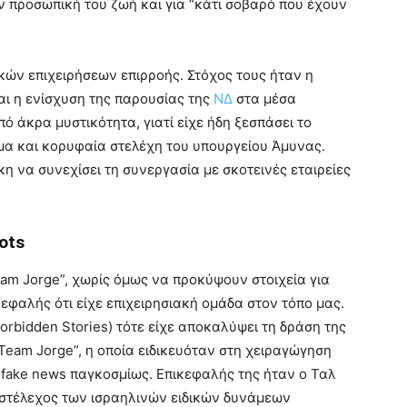
ν προσωπική του ζωή και για “κάτι σοβαρό που έχουν
κών επιχειρήσεων επιρροής. Στόχος τους ήταν η
αι η ενίσχυση της παρουσίας της
ΝΔ
στα μέσα
ό άκρα μυστικότητα, γιατί είχε ήδη ξεσπάσει το
α και κορυφαία στελέχη του υπουργείου Άμυνας.
η να συνεχίσει τη συνεργασία με σκοτεινές εταιρείες
ots
Team Jorge”, χωρίς όμως να προκύψουν στοιχεία για
φαλής ότι είχε επιχειρησιακή ομάδα στον τόπο μας.
rbidden Stories) τότε είχε αποκαλύψει τη δράση της
Team Jorge”, η οποία ειδικευόταν στη χειραγώγηση
 fake news παγκοσμίως. Επικεφαλής της ήταν ο Ταλ
 στέλεχος των ισραηλινών ειδικών δυνάμεων