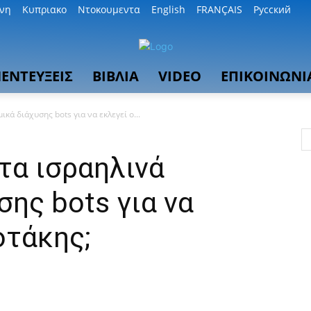
θνη
Κυπριακο
Ντοκουμεντα
English
FRANÇAIS
Русский
ΕΝΤΕΥΞΕΙΣ
ΒΙΒΛΙΑ
VIDEO
ΕΠΙΚΟΙΝΩΝΙ
ικά διάχυσης bots για να εκλεγεί ο...
 τα ισραηλινά
σης bots για να
οτάκης;