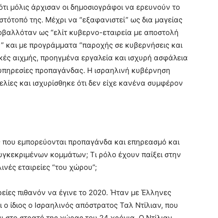
τι μόλις άρχισαν οι δημοσιογράφοι να ερευνούν το
ιστότοπό της. Μέχρι να “εξαφανιστεί” ως δια μαγείας
οβαλλόταν ως “ελίτ κυβερνο-εταιρεία με αποστολή
” και με προγράμματα “παροχής σε κυβερνήσεις και
κές αιχμής, προηγμένα εργαλεία και ισχυρή ασφάλεια
υπηρεσίες προπαγάνδας. Η ισραηλινή κυβέρνηση
ελίες και ισχυρίσθηκε ότι δεν είχε κανένα συμφέρον
ίες που εμπορεύονται προπαγάνδα και επηρεασμό και
γκεκριμένων κομμάτων; Τι ρόλο έχουν παίξει στην
ινές εταιρείες “του χώρου”;
ρείες πιθανόν να έγινε το 2020. Ήταν με Έλληνες
 ο ίδιος ο Ισραηλινός απόστρατος Ταλ Ντίλιαν, που
αι στο στρατό της χώρας του 24 χρόνια. Ο Ντίλιαν