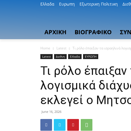
Ελλαδα
Ευρωπη
Εξωτερικη Πολιτικη
Διε
ΑΡΧΙΚΗ
ΒΙΟΓΡΑΦΙΚΟ
ΣΥΝ
Home
Latest
Τι ρόλο έπαιξαν τα ισραηλινά λογισμ
Latest
Διεθνη
Ελλαδα
ΕΥΡΩΠΗ
Τι ρόλο έπαιξαν
λογισμικά διάχυ
εκλεγεί ο Μητσ
June 16, 2026