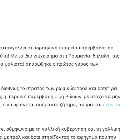
ταγγέλλει ότι ισραηλινή εταιρεία παρεμβαίνει σε
ύτη! Με το ίδιο επιχείρημα στη Ρουμανία, δηλαδή, της
α μάλιστα) ακυρώθηκε ο πρώτος γύρος των
α διεθνώς “ο στρατός των ρωσικών τρολ και bots” για
ως η περσινή παρέμβαση… μη Ρώσων, με στόχο να μην
, είναι φαίνεται ασήμαντο ζήτημα, ακόμα και
όταν το
re, σύμφωνα με τη γαλλική κυβέρνηση και τη γαλλική
 με τρολ και bots στηρίζοντας το αφήγημα που την