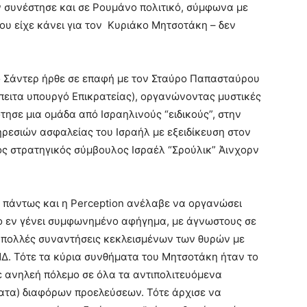
ν συνέστησε και σε Ρουμάνο πολιτικό, σύμφωνα με
 που είχε κάνει για τον Κυριάκο Μητσοτάκη – δεν
ο Σάντερ ήρθε σε επαφή με τον Σταύρο Παπασταύρου
πειτα υπουργό Επικρατείας), οργανώνοντας μυστικές
ησε μια ομάδα από Ισραηλινούς “ειδικούς”, στην
ρεσιών ασφαλείας του Ισραήλ με εξειδίκευση στον
ός στρατηγικός σύμβουλος Ισραέλ “Σρούλικ” Άινχορν
 πάντως και η Perception ανέλαβε να οργανώσει
το εν γένει συμφωνημένο αφήγημα, με άγνωστους σε
 πολλές συναντήσεις κεκλεισμένων των θυρών με
 ΝΔ. Τότε τα κύρια συνθήματα του Μητσοτάκη ήταν το
με ανηλεή πόλεμο σε όλα τα αντιπολιτευόμενα
ματα) διαφόρων προελεύσεων. Τότε άρχισε να