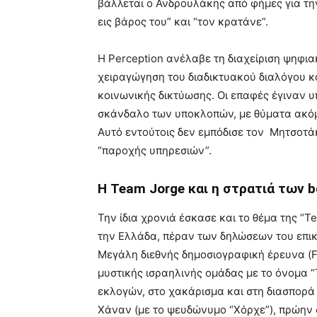
βάλλεται ο Ανδρουλάκης από φήμες για τη
εις βάρος του” και “τον κρατάνε”.
Η Perception ανέλαβε τη διαχείριση ψηφια
χειραγώγηση του διαδικτυακού διαλόγου κ
κοινωνικής δικτύωσης. Οι επαφές έγιναν υπ
σκάνδαλο των υποκλοπών, με θύματα ακόμ
Αυτό εντούτοις δεν εμπόδισε τον Μητσοτάκ
“παροχής υπηρεσιών”.
Η Team Jorge και η στρατιά των b
Την ίδια χρονιά έσκασε και το θέμα της “
την Ελλάδα, πέραν των δηλώσεων του επικε
Μεγάλη διεθνής δημοσιογραφική έρευνα (Fo
μυστικής ισραηλινής ομάδας με το όνομα “
εκλογών, στο χακάρισμα και στη διασπορά
Χάναν (με το ψευδώνυμο “Χόρχε”), πρώην