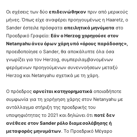
Οι σχέσεις των δύο
επιδεινώθηκαν
πριν από μερικούς
μήνες. Όπως είχε αναφέρει προηγουμένως η Haaretz, ο
Sander έστειλε πρόσφατα
απειλητικά μηνύματα
στο
Προεδρικό Γραφείο:
Εάν ο Herzog χορηγούσε στον
Netanyahu άνευ όρων χάρη υπό «όρους παράδοσης»,
προειδοποίησε ο Sander, θα αποκάλυπτε όλα όσα
γνωρίζει για τον Herzog, συμπεριλαμβανομένων
φερόμενων προηγούμενων συνεννοήσεων μεταξύ
Herzog και Netanyahu σχετικά με τη χάρη.
Ο πρόεδρος
αρνείται κατηγορηματικά
οποιαδήποτε
συμφωνία για τη χορήγηση χάρης στον Netanyahu με
αντάλλαγμα στήριξη της προεδρικής του
υποψηφιότητας το 2021 και δηλώνει ότι
ποτέ δεν
ανέθεσε στον Sander ρόλο διαμεσολάβησης ή
μεταφοράς μηνυμάτων
. Το Προεδρικό Μέγαρο