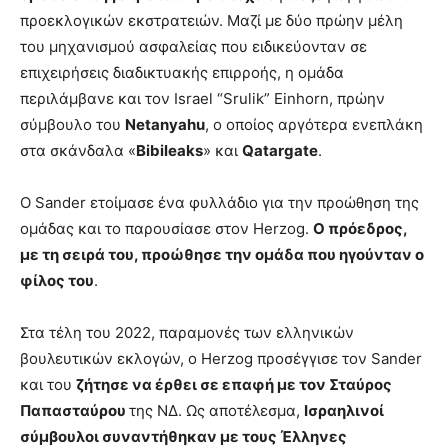
προεκλογικών εκστρατειών. Μαζί με δύο πρώην μέλη
του μηχανισμού ασφαλείας που ειδικεύονταν σε
επιχειρήσεις διαδικτυακής επιρροής, η ομάδα
περιλάμβανε και τον Israel “Srulik” Einhorn, πρώην
σύμβουλο του
Netanyahu
, ο οποίος αργότερα ενεπλάκη
στα σκάνδαλα «
Bibileaks
» και
Qatargate
.
Ο Sander ετοίμασε ένα φυλλάδιο για την προώθηση της
ομάδας και το παρουσίασε στον Herzog.
Ο πρόεδρος,
με τη σειρά του, προώθησε την ομάδα που ηγούνταν ο
φίλος του
.
Στα τέλη του 2022, παραμονές των ελληνικών
βουλευτικών εκλογών, ο Herzog προσέγγισε τον Sander
και του
ζήτησε να έρθει σε επαφή με τον Σταύρος
Παπασταύρου
της ΝΔ. Ως αποτέλεσμα,
Ισραηλινοί
σύμβουλοι συναντήθηκαν με τους Έλληνες