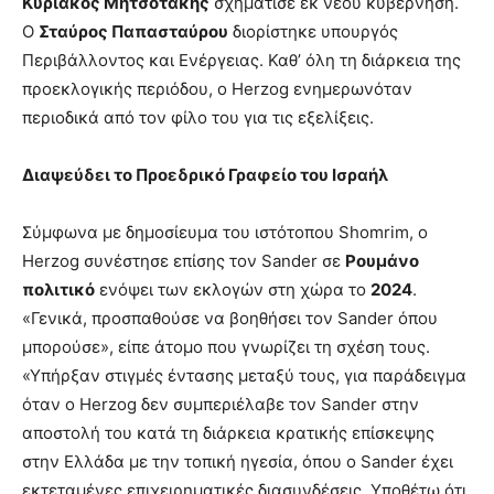
Κυριάκος Μητσοτάκης
σχημάτισε εκ νέου κυβέρνηση.
Ο
Σταύρος Παπασταύρου
διορίστηκε υπουργός
Περιβάλλοντος και Ενέργειας. Καθ’ όλη τη διάρκεια της
προεκλογικής περιόδου, ο Herzog ενημερωνόταν
περιοδικά από τον φίλο του για τις εξελίξεις.
Διαψεύδει το Προεδρικό Γραφείο του Ισραήλ
Σύμφωνα με δημοσίευμα του ιστότοπου Shomrim, ο
Herzog συνέστησε επίσης τον Sander σε
Ρουμάνο
πολιτικό
ενόψει των εκλογών στη χώρα το
2024
.
«Γενικά, προσπαθούσε να βοηθήσει τον Sander όπου
μπορούσε», είπε άτομο που γνωρίζει τη σχέση τους.
«Υπήρξαν στιγμές έντασης μεταξύ τους, για παράδειγμα
όταν ο Herzog δεν συμπεριέλαβε τον Sander στην
αποστολή του κατά τη διάρκεια κρατικής επίσκεψης
στην Ελλάδα με την τοπική ηγεσία, όπου ο Sander έχει
εκτεταμένες επιχειρηματικές διασυνδέσεις. Υποθέτω ότι