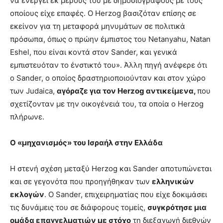
να ενεργεί εκ μέρους του με δημοσιογράφους με τους
οποίους είχε επαφές. Ο Herzog βασιζόταν επίσης σε
εκείνον για τη μεταφορά μηνυμάτων σε πολιτικά
πρόσωπα, όπως ο πρώην έμπιστος του Netanyahu, Natan
Eshel, που είναι κοντά στον Sander, και γενικά
εμπιστευόταν το ένστικτό του». Άλλη πηγή ανέφερε ότι
ο Sander, ο οποίος δραστηριοποιούνταν και στον χώρο
των Judaica,
αγόραζε για τον Herzog αντικείμενα,
που
σχετίζονταν με την οικογένειά του, τα οποία ο Herzog
πλήρωνε.
Ο «μηχανισμός» του Ισραήλ στην Ελλάδα
Η στενή σχέση μεταξύ Herzog και Sander αποτυπώνεται
και σε γεγονότα που προηγήθηκαν των
ελληνικών
εκλογών
. Ο Sander, επιχειρηματίας που είχε δοκιμάσει
τις δυνάμεις του σε διάφορους τομείς,
συγκρότησε μια
ομάδα επαγγελματιών με στόχο
τη διεξαγωγή διεθνών