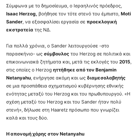
Σύμφωνα με το δημοσίευμα, ο Ισραηλινός πρόεδρος,
Isaac Herzog,
βοήθησε τον τότε στενό του έμπιστο,
Moti
Sander
, να εξασφαλίσει εργασία σε
προεκλογική
εκστρατεία
της ΝΔ.
Για πολλά χρόνια, ο Sander λειτουργούσε -στο
παρασκήνιο- ως
σύμβουλος
του Herzog σε πολιτικά και
επικοινωνιακά ζητήματα και, μετά τις εκλογές του
2015
,
στις οποίες ο Herzog
ηττήθηκε από τον Benjamin
Netanyahu
, ενήργησε ακόμη και ως
διαμεσολαβητής
σε μια προσπάθεια σχηματισμού κυβέρνησης εθνικής
ενότητας μεταξύ του Herzog και του πρωθυπουργού. «Η
σχέση μεταξύ του Herzog και του Sander ήταν πολύ
στενή», δήλωσε στη Haaretz πρόσωπο που γνωρίζει
καλά και τους δύο.
Η απονομή χάρης στον
Netanyahu