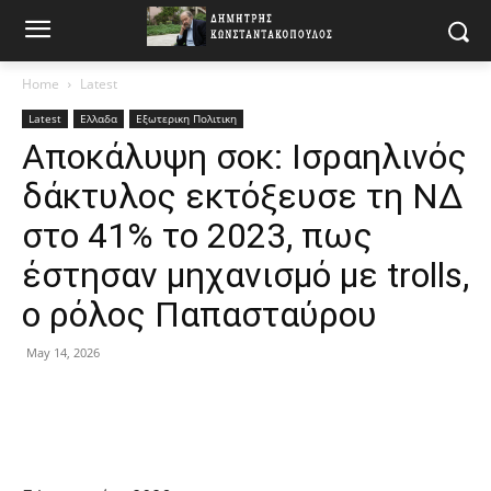
Home
Latest
Latest
Ελλαδα
Εξωτερικη Πολιτικη
Αποκάλυψη σοκ: Ισραηλινός
δάκτυλος εκτόξευσε τη ΝΔ
στο 41% το 2023, πως
έστησαν μηχανισμό με trolls,
ο ρόλος Παπασταύρου
May 14, 2026