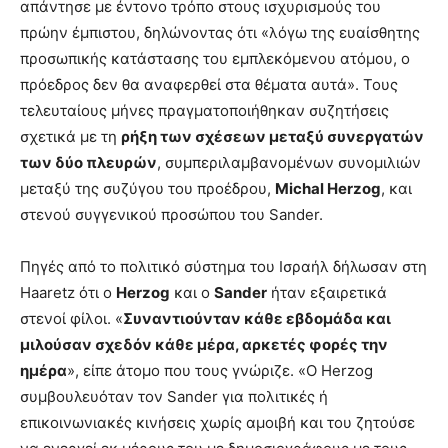
απάντησε με έντονο τρόπο στους ισχυρισμούς του
πρώην έμπιστου, δηλώνοντας ότι «λόγω της ευαίσθητης
προσωπικής κατάστασης του εμπλεκόμενου ατόμου, ο
πρόεδρος δεν θα αναφερθεί στα θέματα αυτά». Τους
τελευταίους μήνες πραγματοποιήθηκαν συζητήσεις
σχετικά με τη
ρήξη των σχέσεων μεταξύ συνεργατών
των δύο πλευρών
, συμπεριλαμβανομένων συνομιλιών
μεταξύ της συζύγου του προέδρου,
Michal Herzog
, και
στενού συγγενικού προσώπου του Sander.
Πηγές από το πολιτικό σύστημα του Ισραήλ δήλωσαν στη
Haaretz ότι ο
Herzog
και ο
Sander
ήταν εξαιρετικά
στενοί φίλοι. «
Συναντιούνταν κάθε εβδομάδα και
μιλούσαν σχεδόν κάθε μέρα, αρκετές φορές την
ημέρα
», είπε άτομο που τους γνώριζε. «Ο Herzog
συμβουλευόταν τον Sander για πολιτικές ή
επικοινωνιακές κινήσεις χωρίς αμοιβή και του ζητούσε