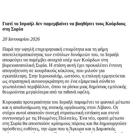
Γιατί το Ισραήλ δεν παρεμβαίνει να βοηθήσει τους Κούρδους
στη Συρία
20 Ιανουαρίου 2026
Παρά την υψηλή επιχειρησιακή ετοιμότητα και τη φήμη
αποτελεσματικότητας των ενόπλων δυνάμεών του, το Ισραήλ
αποφεύγει να παρέμβει ανοιχτά υπέρ των Κούρδων στη
βορειοανατολική Συρία. Η στάση αυτή έχει προκαλέσει έντονη
απογοήτευση σε κουρδικούς κύκλους, που μιλούν για
εγκατάλειψη. Στην Ιερουσαλήμ, ωστόσο, η επιλογή ερμηνεύεται
ως στρατηγική αυτοσυγκράτηση σε ένα εξαιρετικά σύνθετο
γεωπολιτικό περιβάλλον, όπου τα ρίσκα μιας δημόσιας εμπλοκής
θεωρούνται μεγαλύτερα από τα πιθανά οφέλη.
Κορυφαία προτεραιότητα του Ισραήλ παραμένει το ιρανικό μέτωπο
και η αποδυνάμωση της σιιτικής οργάνωσης στον Λίβανο. Οι
στόχοι αυτοί απαιτούν συνεχή στρατιωτική εστίαση και στενό
συντονισμό με τις Ηνωμένες Πολιτείες. Ένα νέο, ορατό μέτωπο
στη Συρία θα αποσπούσε κρίσιμους πόρους και θα δημιουργούσε
πρόσθετες ευθύνες, την ώρα που η Άγκυρα και η Δαμασκός