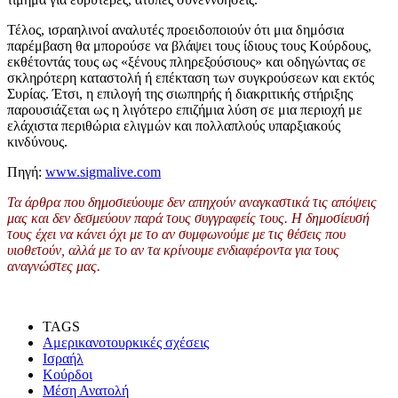
Τέλος, ισραηλινοί αναλυτές προειδοποιούν ότι μια δημόσια
παρέμβαση θα μπορούσε να βλάψει τους ίδιους τους Κούρδους,
εκθέτοντάς τους ως «ξένους πληρεξούσιους» και οδηγώντας σε
σκληρότερη καταστολή ή επέκταση των συγκρούσεων και εκτός
Συρίας. Έτσι, η επιλογή της σιωπηρής ή διακριτικής στήριξης
παρουσιάζεται ως η λιγότερο επιζήμια λύση σε μια περιοχή με
ελάχιστα περιθώρια ελιγμών και πολλαπλούς υπαρξιακούς
κινδύνους.
Πηγή:
www.sigmalive.com
Τα άρθρα που δημοσιεύουμε δεν απηχούν αναγκαστικά τις απόψεις
μας και δεν δεσμεύουν παρά τους συγγραφείς τους. Η δημοσίευσή
τους έχει να κάνει όχι με το αν συμφωνούμε με τις θέσεις που
υιοθετούν, αλλά με το αν τα κρίνουμε ενδιαφέροντα για τους
αναγνώστες μας.
TAGS
Αμερικανοτουρκικές σχέσεις
Ισραήλ
Κούρδοι
Μέση Ανατολή