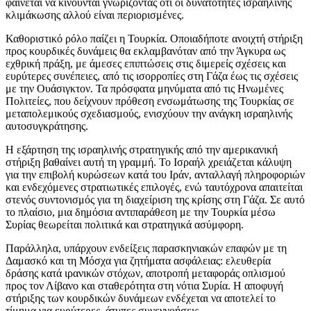
φαίνεται να κινούνται γνωρίζοντας ότι οι δυνατότητες ισραηλινής
κλιμάκωσης αλλού είναι περιορισμένες.
Καθοριστικό ρόλο παίζει η Τουρκία. Οποιαδήποτε ανοιχτή στήριξη
προς κουρδικές δυνάμεις θα εκλαμβανόταν από την Άγκυρα ως
εχθρική πράξη, με άμεσες επιπτώσεις στις διμερείς σχέσεις και
ευρύτερες συνέπειες, από τις ισορροπίες στη Γάζα έως τις σχέσεις
με την Ουάσιγκτον. Τα πρόσφατα μηνύματα από τις Ηνωμένες
Πολιτείες, που δείχνουν πρόθεση ενσωμάτωσης της Τουρκίας σε
μεταπολεμικούς σχεδιασμούς, ενισχύουν την ανάγκη ισραηλινής
αυτοσυγκράτησης.
Η εξάρτηση της ισραηλινής στρατηγικής από την αμερικανική
στήριξη βαθαίνει αυτή τη γραμμή. Το Ισραήλ χρειάζεται κάλυψη
για την επιβολή κυρώσεων κατά του Ιράν, ανταλλαγή πληροφοριών
και ενδεχόμενες στρατιωτικές επιλογές, ενώ ταυτόχρονα απαιτείται
στενός συντονισμός για τη διαχείριση της κρίσης στη Γάζα. Σε αυτό
το πλαίσιο, μια δημόσια αντιπαράθεση με την Τουρκία μέσω
Συρίας θεωρείται πολιτικά και στρατηγικά ασύμφορη.
Παράλληλα, υπάρχουν ενδείξεις παρασκηνιακών επαφών με τη
Δαμασκό και τη Μόσχα για ζητήματα ασφάλειας: ελευθερία
δράσης κατά ιρανικών στόχων, αποτροπή μεταφοράς οπλισμού
προς τον Λίβανο και σταθερότητα στη νότια Συρία. Η αποφυγή
στήριξης των κουρδικών δυνάμεων ενδέχεται να αποτελεί το
τίμημα για ευρύτερες, άτυπες συνεννοήσεις.