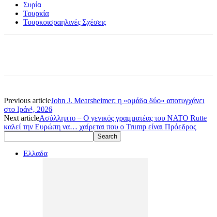
Συρία
Τουρκία
Τουρκοισραηλινές Σχέσεις
Previous article
John J. Mearsheimer: η «ομάδα δύο» αποτυγχάνει
στο Ιράν¹, 2026
Next article
Ασύλληπτο – Ο γενικός γραμματέας του ΝΑΤΟ Rutte
καλεί την Ευρώπη να… χαίρεται που ο Trump είναι Πρόεδρος
Ελλαδα