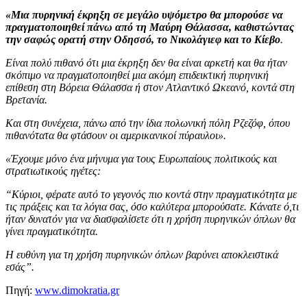
«Μια πυρηνική έκρηξη σε μεγάλο υψόμετρο θα μπορούσε να
πραγματοποιηθεί πάνω από τη Μαύρη Θάλασσα, καθιστώντας
την σαφώς ορατή στην Οδησσό, το Νικολάγιεφ και το Κίεβο
.
Είναι πολύ πιθανό ότι μια έκρηξη δεν θα είναι αρκετή και θα ήταν
σκόπιμο να πραγματοποιηθεί μια ακόμη επιδεικτική πυρηνική
επίθεση στη Βόρεια Θάλασσα ή στον Ατλαντικό Ωκεανό, κοντά στη
Βρετανία.
Και στη συνέχεια, πάνω από την ίδια πολωνική πόλη Ρζεζόφ, όπου
πιθανότατα θα φτάσουν οι αμερικανικοί πύραυλοι».
«Έχουμε μόνο ένα μήνυμα για τους Ευρωπαίους πολιτικούς και
στρατιωτικούς ηγέτες:
“Κύριοι, φέρατε αυτό το γεγονός πιο κοντά στην πραγματικότητα με
τις πράξεις και τα λόγια σας, όσο καλύτερα μπορούσατε. Κάνατε ό,τι
ήταν δυνατόν για να διασφαλίσετε ότι η χρήση πυρηνικών όπλων θα
γίνει πραγματικότητα.
Η ευθύνη για τη χρήση πυρηνικών όπλων βαρύνει αποκλειστικά
εσάς”.
Πηγή:
www.dimokratia.gr