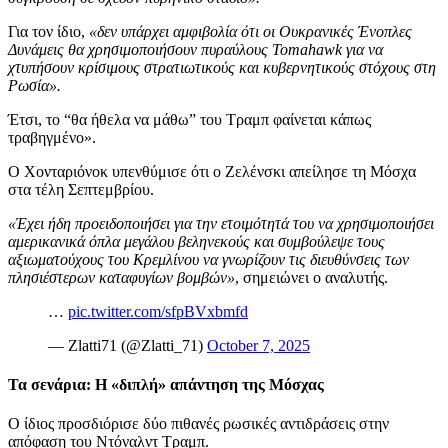
Για τον ίδιο,
«δεν υπάρχει αμφιβολία ότι οι Ουκρανικές Ένοπλες
Δυνάμεις θα χρησιμοποιήσουν πυραύλους Tomahawk για να
χτυπήσουν κρίσιμους στρατιωτικούς και κυβερνητικούς στόχους στη
Ρωσία».
Έτσι, το “θα ήθελα να μάθω” του Τραμπ φαίνεται κάπως
τραβηγμένο».
Ο Χονταριόνοκ υπενθύμισε ότι ο Ζελένσκι απείλησε τη Μόσχα
στα τέλη Σεπτεμβρίου.
«Έχει ήδη προειδοποιήσει για την ετοιμότητά του να χρησιμοποιήσει
αμερικανικά όπλα μεγάλου βεληνεκούς και συμβούλεψε τους
αξιωματούχους του Κρεμλίνου να γνωρίζουν τις διευθύνσεις των
πλησιέστερων καταφυγίων βομβών»
, σημειώνει ο αναλυτής.
…
pic.twitter.com/sfpBVxbmfd
— Zlatti71 (@Zlatti_71)
October 7, 2025
Τα σενάρια: Η «διπλή» απάντηση της Μόσχας
Ο ίδιος προσδιόρισε δύο πιθανές ρωσικές αντιδράσεις στην
απόφαση του Ντόναλντ Τραμπ.