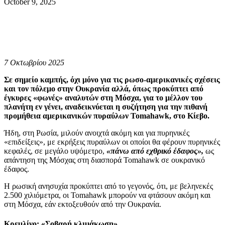
October 9, 2025
7 Οκτωβρίου 2025
Σε σημείο καμπής, όχι μόνο για τις ρωσο-αμερικανικές σχέσεις
και τον πόλεμο στην Ουκρανία αλλά, όπως προκύπτει από
έγκυρες «φωνές» αναλυτών στη Μόσχα, για το μέλλον του
πλανήτη εν γένει, αναδεικνύεται η συζήτηση για την πιθανή
προμήθεια αμερικανικών πυραύλων Tomahawk, στο Κίεβο.
Ήδη, στη Ρωσία, μιλούν ανοιχτά ακόμη και για πυρηνικές
«επιδείξεις», με εκρήξεις πυραύλων οι οποίοι θα φέρουν πυρηνικές
κεφαλές, σε μεγάλο υψόμετρο,
«πάνω από εχθρικό έδαφος»,
ως
απάντηση της Μόσχας στη διασπορά Tomahawk σε ουκρανικό
έδαφος.
Η ρωσική ανησυχία προκύπτει από το γεγονός, ότι, με βεληνεκές
2.500 χιλιόμετρα, οι Tomahawk μπορούν να φτάσουν ακόμη και
στη Μόσχα, εάν εκτοξευθούν από την Ουκρανία.
Κρεμλίνο: «Σοβαρή κλιμάκωση»