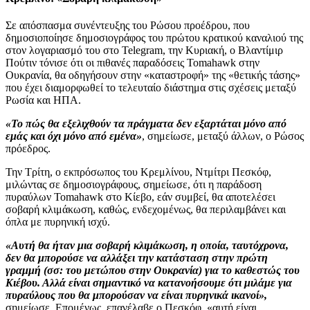
Σε απόσπασμα συνέντευξης του Ρώσου προέδρου, που
δημοσιοποίησε δημοσιογράφος του πρώτου κρατικού καναλιού της
στον λογαριασμό του στο Telegram, την Κυριακή, o Βλαντίμιρ
Πούτιν τόνισε ότι οι πιθανές παραδόσεις Tomahawk στην
Ουκρανία, θα οδηγήσουν στην «καταστροφή» της «θετικής τάσης»
που έχει διαμορφωθεί το τελευταίο διάστημα στις σχέσεις μεταξύ
Ρωσία και ΗΠΑ.
«Το πώς θα εξελιχθούν τα πράγματα δεν εξαρτάται μόνο από
εμάς και όχι μόνο από εμένα»
, σημείωσε, μεταξύ άλλων, ο Ρώσος
πρόεδρος.
Την Τρίτη, ο εκπρόσωπος του Κρεμλίνου, Ντμίτρι Πεσκόφ,
μιλώντας σε δημοσιογράφους, σημείωσε, ότι η παράδοση
πυραύλων Tomahawk στο Κίεβο, εάν συμβεί, θα αποτελέσει
σοβαρή κλιμάκωση, καθώς, ενδεχομένως, θα περιλαμβάνει και
όπλα με πυρηνική ισχύ.
«Αυτή θα ήταν μια σοβαρή κλιμάκωση, η οποία, ταυτόχρονα,
δεν θα μπορούσε να αλλάξει την κατάσταση στην πρώτη
γραμμή (σσ: του μετώπου στην Ουκρανία) για το καθεστώς του
Κιέβου. Αλλά είναι σημαντικό να κατανοήσουμε ότι μιλάμε για
πυραύλους που θα μπορούσαν να είναι πυρηνικά ικανοί»,
σημείωσε. Επομένως, επανέλαβε ο Πεσκόφ, «αυτή είναι