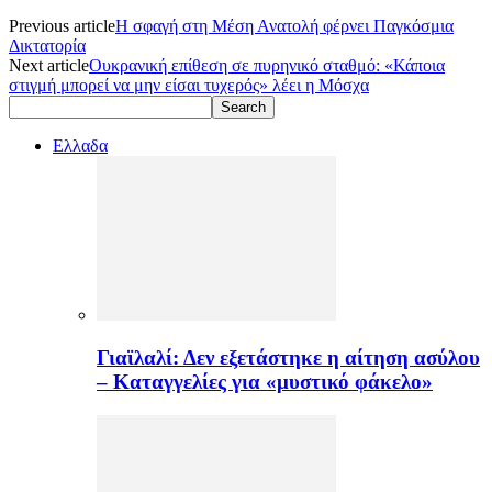
Previous article
Η σφαγή στη Μέση Ανατολή φέρνει Παγκόσμια
Δικτατορία
Next article
Ουκρανική επίθεση σε πυρηνικό σταθμό: «Κάποια
στιγμή μπορεί να μην είσαι τυχερός» λέει η Μόσχα
Ελλαδα
Γιαϊλαλί: Δεν εξετάστηκε η αίτηση ασύλου
– Καταγγελίες για «μυστικό φάκελο»