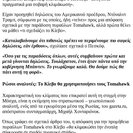
πραγματικά μια σοβαρή κλιμάκωση».
Είχαν προηγηθεί δηλώσεις του Αμερικανού προέδρου, Ντόναλντ
Τραμπ, σύμφωνα με τις οποίες, ήδη «τείνει» προς μια απόφαση
σχετικά με την παράδοση πυραύλων Tomahawk, αλλά πρώτα θέλει
να μάθει «τι σχεδιάζει το Κίεβο».
«Καταλαβαίνουμε ότι πιθανώς πρέπει να περιμένουμε πιο σαφείς
δηλώσεις, εάν έρθουν»,
σχολίασε σχετικά ο Πεσκόφ.
«Όσο για τις παραδόσεις όπλων, αυτές συμβαίνουν πρώτα και
μετά γίνονται δηλώσεις. Τουλάχιστον, έτσι ήταν πάντα υπό την
κυβέρνηση Μπάιντεν. Το γνωρίζουμε καλά. Θα δούμε πώς θα
πάει αυτή τη φορά»
.
Ρώσοι αναλυτές: Το Κίεβο θα χρησιμοποιήσει τους Tomahawk
Χαρακτηριστική του κλίματος που επικρατεί αυτή τη στιγμή στην
Μόσχα, είναι η εκτίμηση του στρατιωτικού – γεωπολιτικού
αναλυτή, ενός από τα εγκυρότερα μέσα της Ρωσίας, του gazeta.ru,
απόστρατου συνταγματάρχη, Μιχαήλ Χονταριόνοκ.
Όπως γράφει σε σχετικό άρθρο του, η απόφαση για την προμήθεια
πυραύλων Tomahawk στο Κίεβο
«θα κλιμακώσει την ένοπλη
σύγκρουση σε σχεδόν πυρηνικό στάδιο».