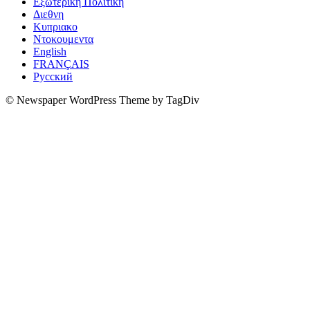
Εξωτερικη Πολιτικη
Διεθνη
Κυπριακο
Ντοκουμεντα
English
FRANÇAIS
Русский
© Newspaper WordPress Theme by TagDiv