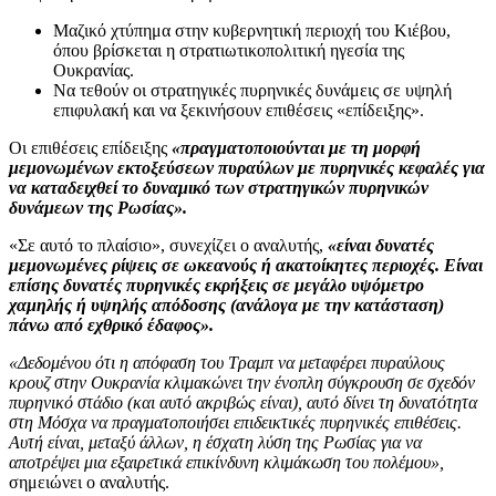
Μαζικό χτύπημα στην κυβερνητική περιοχή του Κιέβου,
όπου βρίσκεται η στρατιωτικοπολιτική ηγεσία της
Ουκρανίας.
Να τεθούν οι στρατηγικές πυρηνικές δυνάμεις σε υψηλή
επιφυλακή και να ξεκινήσουν επιθέσεις «επίδειξης».
Οι επιθέσεις επίδειξης
«πραγματοποιούνται με τη μορφή
μεμονωμένων εκτοξεύσεων πυραύλων με πυρηνικές κεφαλές για
να καταδειχθεί το δυναμικό των στρατηγικών πυρηνικών
δυνάμεων της Ρωσίας».
«Σε αυτό το πλαίσιο», συνεχίζει ο αναλυτής,
«είναι δυνατές
μεμονωμένες ρίψεις σε ωκεανούς ή ακατοίκητες περιοχές. Είναι
επίσης δυνατές πυρηνικές εκρήξεις σε μεγάλο υψόμετρο
χαμηλής ή υψηλής απόδοσης (ανάλογα με την κατάσταση)
πάνω από εχθρικό έδαφος».
«Δεδομένου ότι η απόφαση του Τραμπ να μεταφέρει πυραύλους
κρουζ στην Ουκρανία κλιμακώνει την ένοπλη σύγκρουση σε σχεδόν
πυρηνικό στάδιο (και αυτό ακριβώς είναι), αυτό δίνει τη δυνατότητα
στη Μόσχα να πραγματοποιήσει επιδεικτικές πυρηνικές επιθέσεις.
Αυτή είναι, μεταξύ άλλων, η έσχατη λύση της Ρωσίας για να
αποτρέψει μια εξαιρετικά επικίνδυνη κλιμάκωση του πολέμου»,
σημειώνει ο αναλυτής.