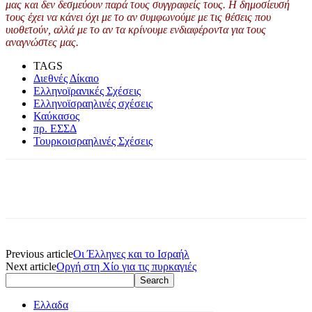
μας και δεν δεσμεύουν παρά τους συγγραφείς τους. Η δημοσίευσή
τους έχει να κάνει όχι με το αν συμφωνούμε με τις θέσεις που
υιοθετούν, αλλά με το αν τα κρίνουμε ενδιαφέροντα για τους
αναγνώστες μας.
TAGS
Διεθνές Δίκαιο
Ελληνοϊρανικές Σχέσεις
Ελληνοϊσραηλινές σχέσεις
Καύκασος
πρ. ΕΣΣΔ
Τουρκοισραηλινές Σχέσεις
Previous article
Οι Έλληνες και το Ισραήλ
Next article
Οργή στη Χίο για τις πυρκαγιές
Ελλαδα