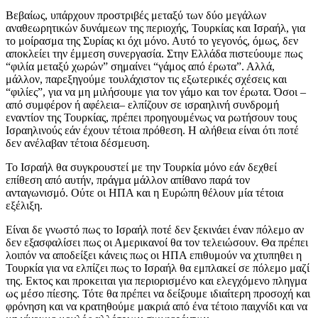
Βεβαίως, υπάρχουν προστριβές μεταξύ των δύο μεγάλων
αναθεωρητικών δυνάμεων της περιοχής, Τουρκίας και Ισραήλ, για
το μοίρασμα της Συρίας κι όχι μόνο. Αυτό το γεγονός, όμως, δεν
αποκλείει την έμμεση συνεργασία. Στην Ελλάδα πιστεύουμε πως
“φιλία μεταξύ χωρών” σημαίνει “γάμος από έρωτα”. Αλλά,
μάλλον, παρεξηγούμε τουλάχιστον τις εξωτερικές σχέσεις και
“φιλίες”, για να μη μιλήσουμε για τον γάμο και τον έρωτα. Όσοι –
από συμφέρον ή αφέλεια– ελπίζουν σε ισραηλινή συνδρομή
εναντίον της Τουρκίας, πρέπει προηγουμένως να ρωτήσουν τους
Ισραηλινούς εάν έχουν τέτοια πρόθεση. Η αλήθεια είναι ότι ποτέ
δεν ανέλαβαν τέτοια δέσμευση.
Το Ισραήλ θα συγκρουστεί με την Τουρκία μόνο εάν δεχθεί
επίθεση από αυτήν, πράγμα μάλλον απίθανο παρά τον
ανταγωνισμό. Ούτε οι ΗΠΑ και η Ευρώπη θέλουν μία τέτοια
εξέλιξη.
Είναι δε γνωστό πως το Ισραήλ ποτέ δεν ξεκινάει έναν πόλεμο αν
δεν εξασφαλίσει πως οι Αμερικανοί θα τον τελειώσουν. Θα πρέπει
λοιπόν να αποδείξει κάνεις πως οι ΗΠΑ επιθυμούν να χτυπηθει η
Τουρκία για να ελπίζει πως το Ισραήλ θα εμπλακεί σε πόλεμο μαζί
της. Εκτος και προκειται για περιορισμένο και ελεγχόμενο πληγμα
ως μέσο πίεσης. Τότε θα πρέπει να δείξουμε ιδιαίτερη προσοχή και
φρόνηση και να κρατηθούμε μακριά από ένα τέτοιο παιχνίδι και να