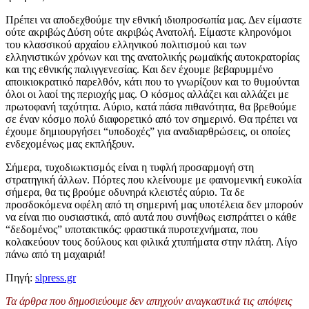
Πρέπει να αποδεχθούμε την εθνική ιδιοπροσωπία μας. Δεν είμαστε
ούτε ακριβώς Δύση ούτε ακριβώς Ανατολή. Είμαστε κληρονόμοι
του κλασσικού αρχαίου ελληνικού πολιτισμού και των
ελληνιστικών χρόνων και της ανατολικής ρωμαϊκής αυτοκρατορίας
και της εθνικής παλιγγενεσίας. Και δεν έχουμε βεβαρυμμένο
αποικιοκρατικό παρελθόν, κάτι που το γνωρίζουν και το θυμούνται
όλοι οι λαοί της περιοχής μας. Ο κόσμος αλλάζει και αλλάζει με
πρωτοφανή ταχύτητα. Αύριο, κατά πάσα πιθανότητα, θα βρεθούμε
σε έναν κόσμο πολύ διαφορετικό από τον σημερινό. Θα πρέπει να
έχουμε δημιουργήσει “υποδοχές” για αναδιαρθρώσεις, οι οποίες
ενδεχομένως μας εκπλήξουν.
Σήμερα, τυχοδιωκτισμός είναι η τυφλή προσαρμογή στη
στρατηγική άλλων. Πόρτες που κλείνουμε με φαινομενική ευκολία
σήμερα, θα τις βρούμε οδυνηρά κλειστές αύριο. Τα δε
προσδοκόμενα οφέλη από τη σημερινή μας υποτέλεια δεν μπορούν
να είναι πιο ουσιαστικά, από αυτά που συνήθως εισπράττει ο κάθε
“δεδομένος” υποτακτικός: φραστικά πυροτεχνήματα, που
κολακεύουν τους δούλους και φιλικά χτυπήματα στην πλάτη. Λίγο
πάνω από τη μαχαιριά!
Πηγή:
slpress.gr
Τα άρθρα που δημοσιεύουμε δεν απηχούν αναγκαστικά τις απόψεις