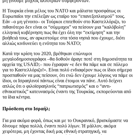
μη γίνουμε μοχλός αλλότριων συμφερόντων.
Η Τουρκία είναι μέλος του ΝΑΤΟ και μάλιστα προσφάτως οι
Ευρωπαίοι την επέλεξαν ως εταίρο του “επανεξοπλισμού” τους.
Εάν –ο μη γένοιτο– οι Τούρκοι επιτεθούν στο Καστελλόριζο, το
πιθανότερο δεν είναι οι “σύμμαχοι” να πείσουν μια “καλόβολη”
ελληνική κυβέρνηση πως θα έχει όλη την “εκτίμηση” και την
βοήθειά τους, αν αρκεστούμε στα τόσα νησιά που έχουμε, διότι
αλλιώς κινδυνεύει η ενότητα του ΝΑΤΟ;
Κατά την κρίση του 2020, βρέθηκαν επώνυμοι
μεγαλοδημοσιογράφοι –θα δοθούν άραγε ποτέ στη δημοσιότητα τα
αρχεία της USAID;– που έγραψαν «ε δεν θα πάμε και σε πόλεμο
για το Καστελλόριζο!». Είναι πολύ ενδιαφέρον πως οι ίδιοι σήμερα
προσπαθούν να μας πείσουν, ότι ενώ δεν έχουμε λόγους να πάμε οι
ίδιοι, οι Ισραηλινοί πάντως είναι έτοιμοι να πάνε. Αυτό δείχνει
απλώς ότι ο φιλοϊσραηλινός “πατριωτισμός” και ο “αντι-
εθνικιστικός” κατευνασμός έναντι της Τουρκίας, εκπορεύονται από
τα ίδια κέντρα.
Πρόσδεση στο Ισραήλ;
Για μια ακόμα φορά, όπως και με το Ουκρανικό, βρισκόμαστε να
δίνουμε πάρα πολλά, έναντι πολύ λίγων. Ή μάλλον, ακόμα
χειρότερα, μη έχοντας δική μας εθνική στρατηγική, να