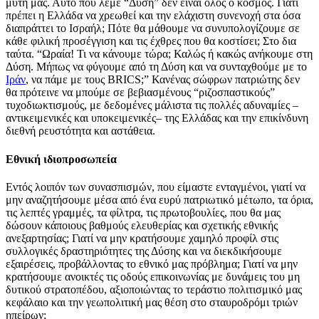
μύτη μας. Αυτό που λέμε “Δύση” δεν είναι όλος ο κόσμος. Γιατί
πρέπει η Ελλάδα να χρεωθεί και την ελάχιστη συνενοχή στα όσα
διαπράττει το Ισραήλ; Πότε θα μάθουμε να συνυπολογίζουμε σε
κάθε φιλική προσέγγιση και τις έχθρες που θα κοστίσει; Στο δια
ταύτα. “Ωραία! Τι να κάνουμε τώρα; Καλώς ή κακώς ανήκουμε στη
Δύση. Μήπως να φύγουμε από τη Δύση και να συνταχθούμε με το
Ιράν
, να πάμε με τους BRICS;” Κανένας σώφρων πατριώτης δεν
θα πρότεινε να μπούμε σε βεβιασμένους “ριζοσπαστικούς”
τυχοδιωκτισμούς, με δεδομένες μάλιστα τις πολλές αδυναμίες –
αντικειμενικές και υποκειμενικές– της Ελλάδας και την επικίνδυνη
διεθνή ρευστότητα και αστάθεια.
Εθνική ιδιοπροσωπεία
Εντός λοιπόν των συνασπισμών, που είμαστε ενταγμένοι, γιατί να
μην αναζητήσουμε μέσα από ένα ευρύ πατριωτικό μέτωπο, τα όρια,
τις λεπτές γραμμές, τα φίλτρα, τις πρωτοβουλίες, που θα μας
δώσουν κάποιους βαθμούς ελευθερίας και σχετικής εθνικής
ανεξαρτησίας; Γιατί να μην κρατήσουμε χαμηλό προφίλ στις
συλλογικές δραστηριότητες της Δύσης και να διεκδικήσουμε
εξαιρέσεις, προβάλλοντας το εθνικό μας πρόβλημα; Γιατί να μην
κρατήσουμε ανοικτές τις οδούς επικοινωνίας με δυνάμεις του μη
δυτικού στρατοπέδου, αξιοποιώντας το τεράστιο πολιτισμικό μας
κεφάλαιο και την γεωπολιτική μας θέση στο σταυροδρόμι τριών
ηπείρων;