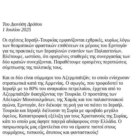
Του Διονύση Δρόσου
1 Ιουλίου 2025
Οι σχέσεις Ισραήλ-Τουρκίας εμφανίζονται εχθρικές, κυρίως λόγω
των θεαματικών φραστικών επιθέσεων εκ μέρους του Ερντογάν
για τις πρακτικές των Ισραηλινών εναντίον των Παλαιστινίων.
Βλέπουμε, ωστόσο, ότι ορισμένες σταθερές της συνεργασίας των
δύο κρατών συνεχίζονται. Παραθέτουμε ορισμένες περιπτώσεις
σύμπτωσης της πολιτικής τους.
Και οι δύο είναι σύμμαχοι του Αζερμπαϊτζάν, το οποίο ενίσχυσαν
στρατιωτικά κατά της Αρμενίας. Ο αγωγός, που τροφοδοτεί το
Ισραήλ με το 80% του αναγκαίου πετρελαίου, έρχεται από το
Αζερμπαϊτζάν διασχίζοντας την Τουρκία. Ο προστάτης των
Αδελφών Μουσουλμάνων, της Χαμάς και του παλαιστινιακού
αγώνα, Ερντογάν, δεν διέκοψε τη ροή για να πιέσει το Ισραήλ.
Τουρκία και Ισραήλ διέλυσαν τη Συρία με αμοιβαίο μεγάλο
όφελος. Καταστροφική εξέλιξη για τους Χριστιανούς της Συρίας,
κάτι το οποίο μας άφησε παγερά αδιάφορους στην Ελλάδα. Ο
πατριωτισμός μας εξαντλείται στο να είμαστε πιστοί στους
συμμάχους, τυπικούς, άτυπους και φανταστικούς!