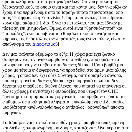
προσκολλόμαστε στη στρατηγική άλλων. Στην περίπτωση του
Μεσανατολικού, το οποίο είναι και πιο κοντά μας, δεν γνωρίζω αν
έχουμε να περιμένουμε από το Ισραήλ τίποτα περισσότερο, από
τους 12 ψήφους στη Eurovision! Παρεμπιπτόντως, στους Ιρανούς
χρωστάμε ακόμα 1,1 δισ. € για το πετρέλαιο, που μας έδιναν με
πίστωση επί μνημονίων. Όμως, αυτοί είναι “θρησκόληπτοι” και
“μουλάδες”, ενώ οι ραβίνοι του θρησκευτικού σιωνισμού και
κήρυκες της θεόσταλτης ανωτερότητάς τους έναντι όλων, είναι το
απαύγασμα του
Διαφωτισμού
!
Δεν μας φαίνεται οξύμωρο το εξής; Η χώρα μας έχει ζωτικό
συμφέρον να μην αναθεωρηθούν οι συνθήκες, που ορίζουν τα
σύνορα και να γίνει σεβαστό το διεθνές δίκαιο. Πόσο βοηθά μια
χώρα με τέτοια ενδιαφέροντα, να προσδεθεί στο άρμα μιας άλλης
χώρας, η οποία δεν έχει ούτε Σύνταγμα, ούτε ορισμένα σύνορα,
που περιφρονεί το διεθνές δίκαιο, έχει πυρηνικά όπλα και δεν
δέχεται να υπαχθεί σε διεθνή έλεγχο, που απαιτεί να υπάγονται οι
άλλες χώρες με αντίστοιχες φιλοδοξίες, που θεωρεί τον ΟΗΕ
“αντισημιτική τρομοκρατική οργάνωση” και προβαίνει –όποτε το
επιθυμεί– σε προληπτικά πλήγματα, επικαλούμενη επί δεκαετίες
μια διάτρητη κινδυνολογία πως ο αντίπαλος “οσονούπω” αποκτά
πυρηνικά.
Το Ισραήλ είναι με δική του ευθύνη μια χώρα ηθικά απαξιωμένη
και διεθνώς απομονωμένη, αν δούμε, κοιτάζοντας λίγο πέρα από τη