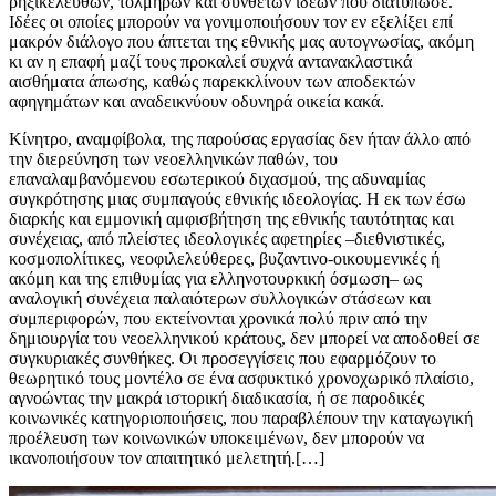
ρηξικέλευθων, τολμηρών και σύνθετων ιδεών που διατύπωσε.
Ιδέες οι οποίες μπορούν να γονιμοποιήσουν τον εν εξελίξει επί
μακρόν διάλογο που άπτεται της εθνικής μας αυτογνωσίας, ακόμη
κι αν η επαφή μαζί τους προκαλεί συχνά αντανακλαστικά
αισθήματα άπωσης, καθώς παρεκκλίνουν των αποδεκτών
αφηγημάτων και αναδεικνύουν οδυνηρά οικεία κακά.
Κίνητρο, αναμφίβολα, της παρούσας εργασίας δεν ήταν άλλο από
την διερεύνηση των νεοελληνικών παθών, του
επαναλαμβανόμενου εσωτερικού διχασμού, της αδυναμίας
συγκρότησης μιας συμπαγούς εθνικής ιδεολογίας. Η εκ των έσω
διαρκής και εμμονική αμφισβήτηση της εθνικής ταυτότητας και
συνέχειας, από πλείστες ιδεολογικές αφετηρίες –διεθνιστικές,
κοσμοπολίτικες, νεοφιλελεύθερες, βυζαντινο-οικουμενικές ή
ακόμη και της επιθυμίας για ελληνοτουρκική όσμωση– ως
αναλογική συνέχεια παλαιότερων συλλογικών στάσεων και
συμπεριφορών, που εκτείνονται χρονικά πολύ πριν από την
δημιουργία του νεοελληνικού κράτους, δεν μπορεί να αποδοθεί σε
συγκυριακές συνθήκες. Οι προσεγγίσεις που εφαρμόζουν το
θεωρητικό τους μοντέλο σε ένα ασφυκτικό χρονοχωρικό πλαίσιο,
αγνοώντας την μακρά ιστορική διαδικασία, ή σε παροδικές
κοινωνικές κατηγοριοποιήσεις, που παραβλέπουν την καταγωγική
προέλευση των κοινωνικών υποκειμένων, δεν μπορούν να
ικανοποιήσουν τον απαιτητικό μελετητή.[…]