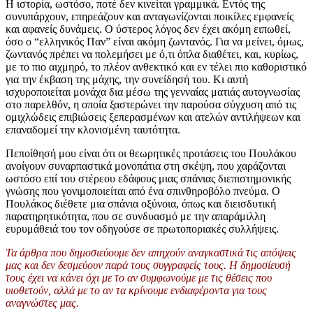
Η ιστορία, ωστόσο, ποτέ δεν κινείται γραμμικά. Εντός της
συνυπάρχουν, επηρεάζουν και ανταγωνίζονται ποικίλες εμφανείς
και αφανείς δυνάμεις. Ο ύστερος λόγος δεν έχει ακόμη ειπωθεί,
όσο ο “ελληνικός Παν” είναι ακόμη ζωντανός. Για να μείνει, όμως,
ζωντανός πρέπει να πολεμήσει με ό,τι όπλα διαθέτει, και, κυρίως,
με το πιο αιχμηρό, το πλέον ανθεκτικό και εν τέλει πιο καθοριστικό
για την έκβαση της μάχης, την συνείδησή του. Κι αυτή
ισχυροποιείται μονάχα δια μέσω της γενναίας ματιάς αυτογνωσίας
στο παρελθόν, η οποία ξαστερώνει την παρούσα σύγχυση από τις
ομιχλώδεις επιβιώσεις ξεπερασμένων και ατελών αντιλήψεων και
επαναδομεί την κλονισμένη ταυτότητα.
Πεποίθησή μου είναι ότι οι θεωρητικές προτάσεις του Πουλάκου
ανοίγουν συναρπαστικά μονοπάτια στη σκέψη, που χαράζονται
ωστόσο επί του στέρεου εδάφους μιας σπάνιας διεπιστημονικής
γνώσης που γονιμοποιείται από ένα σπινθηροβόλο πνεύμα. Ο
Πουλάκος διέθετε μια σπάνια οξύνοια, όπως και διεισδυτική
παρατηρητικότητα, που σε συνδυασμό με την απαράμιλλη
ευρυμάθειά του τον οδηγούσε σε πρωτοποριακές συλλήψεις.
Τα άρθρα που δημοσιεύουμε δεν απηχούν αναγκαστικά τις απόψεις
μας και δεν δεσμεύουν παρά τους συγγραφείς τους. Η δημοσίευσή
τους έχει να κάνει όχι με το αν συμφωνούμε με τις θέσεις που
υιοθετούν, αλλά με το αν τα κρίνουμε ενδιαφέροντα για τους
αναγνώστες μας.