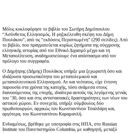
Μόλις κυκλοφόρησε το βιβλίο του Σωτήρη Δημόπουλου
“Ασύνθετος Ελληνισμός. Η ρηξικέλευθη σκέψη του Δήμη
Πουλάκου”, από τις “εκδόσεις Περισπωμένη” (290 σελίδες). Από
το βιβλίο, που πραγματεύεται κυρίως ζητήματα της σύγχρονης
ελληνικής ιστορίας από τον Εθνικό Διχασμό μέχρι και τη
Μεταπολίτευση, αναδημοσιεύουμε ένα απόσπασμα από τον
πρόλογο του συγγραφέα.
Ο Δημήτρης (Δήμης) Πουλάκος υπήρξε μια ξεχωριστή όσο και
ιδιάζουσα προσωπικότητα του μεταπολεμικού και
μεταπολιτευτικού Ελληνισμού. Αν και νεότατος, είχε έντονη
παρουσία στα χρόνια της κατοχής, τόσο ανάμεσα στους
διανοούμενους της εποχής, ιδιαίτερα αυτούς της λεγόμενης γενιάς
του ’30, όσο και στις αντιστασιακές δραστηριότητες των νέων του
αστικού χώρου. Εν συνεχεία, υπήρξε σύμβουλος δύο
πρωθυπουργών, αρχικώς του Κωνσταντίνου Τσαλδάρη και,
αργότερα, του Κωνσταντίνου Καραμανλή.
Ενδιαμέσως, βρέθηκε με υποτροφία στις ΗΠΑ, στο Russian
Institute του Πανεπιστημίου Columbia, με καθηγητή, μεταξύ