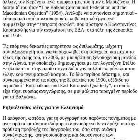
άλλων, τον Κερένσκι, ενώ συμφοιτητής του ήταν ο Μπρεζίνσκι. Η
διατριβή του ήταν “The Balkan Communist Federation and the
Macedonian Question” (1954). Ανέλαβε να συντονίσει σημαντικά –
κάποια από αυτά πρωτοποριακά– κυβερνητικά έργα, ενώ
συμμετείχε στην “επιτροπή σοφών”, που σύστησε ο Κωνσταντίνος
Καραμανλής για την αναχαίτιση της ΕΔΑ, στα τέλη της δεκαετίας
του 1950.
Τις επόμενες δεκαετίες υπηρέτησε ως διπλωμάτης, μέχρι τη
συνταξιοδότησή του, για να ασχοληθεί στη συνέχεια, και μέχρι το
τέλος της ζωής του, το 2006, με μια πρότυπη ξενοδοχειακή μονάδα
στην Αίγινα, την οποία είχε δημιουργήσει με τον λογοτέχνη Στέλιο
Ξεφλούδα και στην οποία συχνά διέμεναν πολλοί εκπρόσωποι του
ελληνικού πνευματικού κόσμου. Το ίδιο περίπου διάστημα, και
συγκεκριμένα από τις αρχές της δεκαετίας του 1990, εξέδιδε το
περιοδικό “Eurobalkans and East European Quarterly”, το οποίο
είχε τύχει ευρείας αναγνώρισης, σε μια μάλιστα ταραγμένη περίοδο
για τα Βαλκάνια.
Ρηξικέλευθες ιδέες για τον Ελληνισμό
Η απόφαση, ωστόσο, για τη συγγραφή του παρόντος πονήματος με
αναφορά σε αυτόν τον ιδιόμορφο διανοούμενο δεν εδράζεται στην
πρόθεση προβολής της βιογραφίας του, όσο στην ανάγκη
συγκέντρωσης, κατηγοριοποίησης και διερεύνησης των