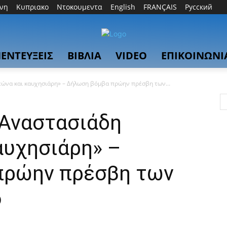
θνη
Κυπριακο
Ντοκουμεντα
English
FRANÇAIS
Русский
ΕΝΤΕΥΞΕΙΣ
ΒΙΒΛΙΑ
VIDEO
ΕΠΙΚΟΙΝΩΝΙ
ώνα και καυχησιάρη» – Δήλωση βόμβα πρώην πρέσβη των...
Αναστασιάδη
αυχησιάρη» –
πρώην πρέσβη των
ο