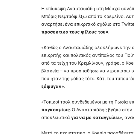
Η επίσκεψη Αναστασιάδη στη Μόσχα συνέπ
Μπόρις Νεμτσόφ έξω από το Κρεμλίνο. Αυτ
αναρτήσει ένα επικριτικό σχόλιο στο Twit
προσεκτικά τους φίλους του»
.
«Καθώς ο Αναστασιάδης ολοκλήρωνε την επ
επικριτής και πολιτικός αντίπαλος του Πο
από τα τείχη του Κρεμλίνου», γράφει ο Koe
βλακεία – να προσπαθήσω να ντροπιάσω το
που ήταν της μόδας τότε. Κάτι του τύπου ‘
ξέφυγαν
».
«Τοπικοί τρολ συνδεδεμένοι με τη Ρωσία ε
παγκοσμίως.
Ο Αναστασιάδης βγήκε στην 
αποκλειστικά
για να με καταγγείλει
», ανα
Μετά το περιστατικό, ο Koenig παραδέχεται