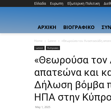
Ελλαδα
Ευρωπη
Εξωτερικη Πολιτικη
Διε
ΑΡΧΙΚΗ
ΒΙΟΓΡΑΦΙΚΟ
ΣΥΝ
Home
Latest
«Θεωρούσα τον Αναστασιάδη απατε
Latest
Κυπριακο
«Θεωρούσα τον 
απατεώνα και κ
Δήλωση βόμβα 
ΗΠΑ στην Κύπρ
May 1, 2025