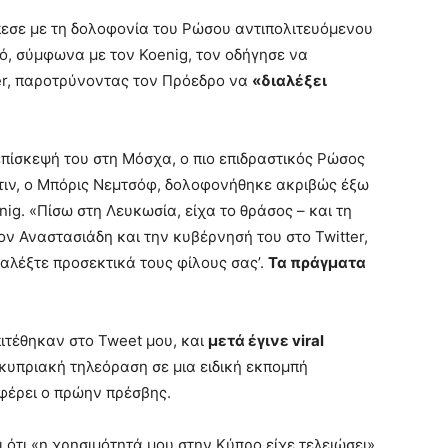
εσε με τη δολοφονία του Ρώσου αντιπολιτευόμενου
ό, σύμφωνα με τον Koenig, τον οδήγησε να
ter, παροτρύνοντας τον Πρόεδρο να
«διαλέξει
ίσκεψή του στη Μόσχα, ο πιο επιδραστικός Ρώσος
ύτιν, ο Μπόρις Νεμτσόφ, δολοφονήθηκε ακριβώς έξω
nig. «Πίσω στη Λευκωσία, είχα το θράσος – και τη
ν Αναστασιάδη και την κυβέρνησή του στο Twitter,
διαλέξτε προσεκτικά τους φίλους σας’.
Τα πράγματα
πιτέθηκαν στο Tweet μου, και
μετά έγινε viral
κυπριακή τηλεόραση σε μια ειδική εκπομπή
φέρει ο πρώην πρέσβης.
 ότι «η χρησιμότητά μου στην Κύπρο είχε τελειώσει»,