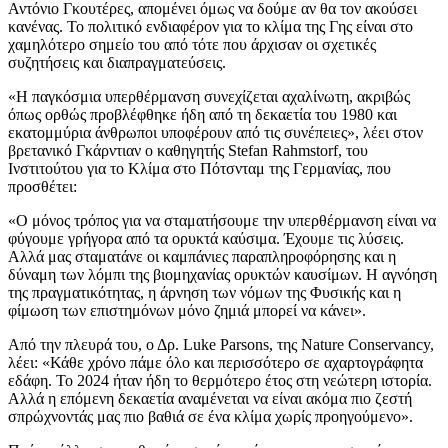
Αντόνιο Γκουτέρες, απομένει όμως να δούμε αν θα τον ακούσει
κανένας. Το πολιτικό ενδιαφέρον για το κλίμα της Γης είναι στο
χαμηλότερο σημείο του από τότε που άρχισαν οι σχετικές
συζητήσεις και διαπραγματεύσεις.
«Η παγκόσμια υπερθέρμανση συνεχίζεται αχαλίνωτη, ακριβώς
όπως ορθώς προβλέφθηκε ήδη από τη δεκαετία του 1980 και
εκατομμύρια άνθρωποι υποφέρουν από τις συνέπειες», λέει στον
βρετανικό Γκάρντιαν ο καθηγητής Stefan Rahmstorf, του
Ινστιτούτου για το Κλίμα στο Πότσνταμ της Γερμανίας, που
προσθέτει:
«Ο μόνος τρόπος για να σταματήσουμε την υπερθέρμανση είναι να
φύγουμε γρήγορα από τα ορυκτά καύσιμα. Έχουμε τις λύσεις.
Αλλά μας σταματάνε οι καμπάνιες παραπληροφόρησης και η
δύναμη των λόμπι της βιομηχανίας ορυκτών καυσίμων. Η αγνόηση
της πραγματικότητας, η άρνηση των νόμων της Φυσικής και η
φίμωση των επιστημόνων μόνο ζημιά μπορεί να κάνει».
Από την πλευρά του, ο Δρ. Luke Parsons, της Nature Conservancy,
λέει: «Κάθε χρόνο πάμε όλο και περισσότερο σε αχαρτογράφητα
εδάφη. Το 2024 ήταν ήδη το θερμότερο έτος στη νεώτερη ιστορία.
Αλλά η επόμενη δεκαετία αναμένεται να είναι ακόμα πιο ζεστή
σπρώχνοντάς μας πιο βαθιά σε ένα κλίμα χωρίς προηγούμενο».