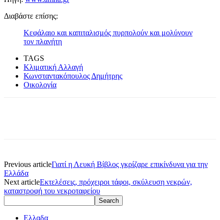
Διαβάστε επίσης:
Κεφάλαιο και καπιταλισμός πυρπολούν και μολύνουν
τον πλανήτη
TAGS
Κλιματική Αλλαγή
Κωνσταντακόπουλος Δημήτρης
Οικολογία
Previous article
Γιατί η Λευκή Βίβλος γκρίζαρε επικίνδυνα για την
Ελλάδα
Next article
Εκτελέσεις, πρόχειροι τάφοι, σκύλευση νεκρών,
καταστροφή του νεκροταφείου
Ελλαδα