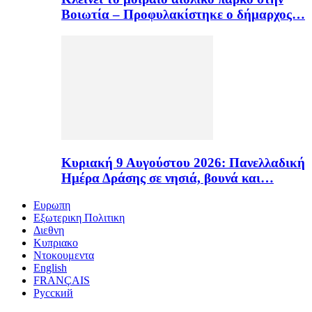
Βοιωτία – Προφυλακίστηκε ο δήμαρχος…
Κυριακή 9 Αυγούστου 2026: Πανελλαδική
Ημέρα Δράσης σε νησιά, βουνά και…
Ευρωπη
Εξωτερικη Πολιτικη
Διεθνη
Κυπριακο
Ντοκουμεντα
English
FRANÇAIS
Русский