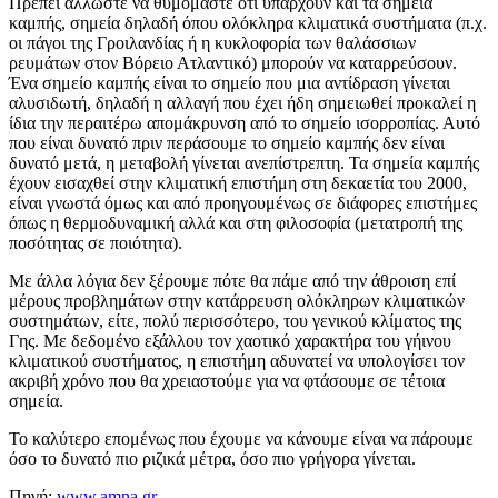
Πρέπει άλλωστε να θυμόμαστε ότι υπάρχουν και τα σημεία
καμπής, σημεία δηλαδή όπου ολόκληρα κλιματικά συστήματα (π.χ.
οι πάγοι της Γροιλανδίας ή η κυκλοφορία των θαλάσσιων
ρευμάτων στον Βόρειο Ατλαντικό) μπορούν να καταρρεύσουν.
Ένα σημείο καμπής είναι το σημείο που μια αντίδραση γίνεται
αλυσιδωτή, δηλαδή η αλλαγή που έχει ήδη σημειωθεί προκαλεί η
ίδια την περαιτέρω απομάκρυνση από το σημείο ισορροπίας. Αυτό
που είναι δυνατό πριν περάσουμε το σημείο καμπής δεν είναι
δυνατό μετά, η μεταβολή γίνεται ανεπίστρεπτη. Τα σημεία καμπής
έχουν εισαχθεί στην κλιματική επιστήμη στη δεκαετία του 2000,
είναι γνωστά όμως και από προηγουμένως σε διάφορες επιστήμες
όπως η θερμοδυναμική αλλά και στη φιλοσοφία (μετατροπή της
ποσότητας σε ποιότητα).
Με άλλα λόγια δεν ξέρουμε πότε θα πάμε από την άθροιση επί
μέρους προβλημάτων στην κατάρρευση ολόκληρων κλιματικών
συστημάτων, είτε, πολύ περισσότερο, του γενικού κλίματος της
Γης. Με δεδομένο εξάλλου τον χαοτικό χαρακτήρα του γήινου
κλιματικού συστήματος, η επιστήμη αδυνατεί να υπολογίσει τον
ακριβή χρόνο που θα χρειαστούμε για να φτάσουμε σε τέτοια
σημεία.
Το καλύτερο επομένως που έχουμε να κάνουμε είναι να πάρουμε
όσο το δυνατό πιο ριζικά μέτρα, όσο πιο γρήγορα γίνεται.
Πηγή:
www.amna.gr