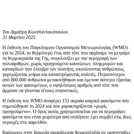
Του Δημήτρη Κωνσταντακόπουλου
31 Μαρτίου 2025
Η έκθεση του Παγκόσμιου Οργανισμού Μετεωρολογίας (WMO)
για το 2024, το θερμότερο έτος από τότε που αρχίσαμε να μετράμε
τη θερμοκρασία της Γης, συγκλονίζει με την περιγραφή των
πολυάριθμων, χωρίς προηγούμενο καυσώνων, πλημμυρών και
καταιγίδων που έπληξαν τον πλανήτη, σκοτώνοντας ανθρώπους,
γκρεμίζοντας κτίρια και καταστρέφοντας σοδειές. Περισσότεροι
από 800.000 άνθρωποι μετακινήθηκαν και έμειναν άστεγοι εξαιτίας
αυτών των φαινομένων, ο υψηλότερος αριθμός από τότε που
άρχισαν να γίνονται τέτοιες στατιστικές.
Η έκθεση του WMO αναφέρει 151 ακραία καιρικά φαινόμενα που
σημειώθηκαν το 2024 και που χαρακτηρίζονται «χωρίς
προηγούμενο». Ο όρος αυτός χρησιμοποιείται για να περιγράψει
φαινόμενα που είναι χειρότερα από οτιδήποτε έχει συμβεί στις ίδιες
περιοχές στο παρελθόν.
Καύσωνες στην Ιαπωνία προκάλεσαν θερμοπληξία σε εκατοντάδες