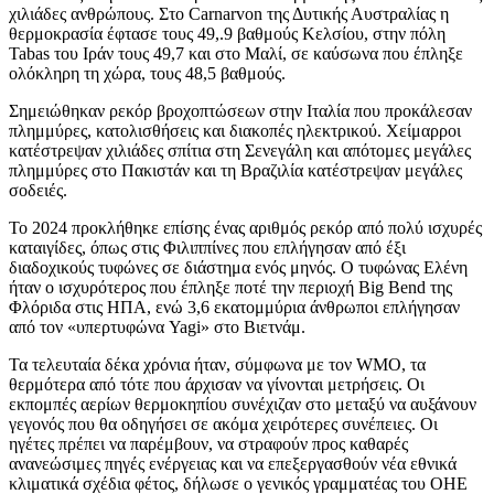
χιλιάδες ανθρώπους. Στο Carnarvon της Δυτικής Αυστραλίας η
θερμοκρασία έφτασε τους 49,.9 βαθμούς Κελσίου, στην πόλη
Tabas του Ιράν τους 49,7 και στο Μαλί, σε καύσωνα που έπληξε
ολόκληρη τη χώρα, τους 48,5 βαθμούς.
Σημειώθηκαν ρεκόρ βροχοπτώσεων στην Ιταλία που προκάλεσαν
πλημμύρες, κατολισθήσεις και διακοπές ηλεκτρικού. Χείμαρροι
κατέστρεψαν χιλιάδες σπίτια στη Σενεγάλη και απότομες μεγάλες
πλημμύρες στο Πακιστάν και τη Βραζιλία κατέστρεψαν μεγάλες
σοδειές.
Το 2024 προκλήθηκε επίσης ένας αριθμός ρεκόρ από πολύ ισχυρές
καταιγίδες, όπως στις Φιλιππίνες που επλήγησαν από έξι
διαδοχικούς τυφώνες σε διάστημα ενός μηνός. O τυφώνας Ελένη
ήταν ο ισχυρότερος που έπληξε ποτέ την περιοχή Big Bend της
Φλόριδα στις ΗΠΑ, ενώ 3,6 εκατομμύρια άνθρωποι επλήγησαν
από τον «υπερτυφώνα Yagi» στο Βιετνάμ.
Τα τελευταία δέκα χρόνια ήταν, σύμφωνα με τον WMO, τα
θερμότερα από τότε που άρχισαν να γίνονται μετρήσεις. Οι
εκπομπές αερίων θερμοκηπίου συνέχιζαν στο μεταξύ να αυξάνουν
γεγονός που θα οδηγήσει σε ακόμα χειρότερες συνέπειες. Οι
ηγέτες πρέπει να παρέμβουν, να στραφούν προς καθαρές
ανανεώσιμες πηγές ενέργειας και να επεξεργασθούν νέα εθνικά
κλιματικά σχέδια φέτος, δήλωσε ο γενικός γραμματέας του ΟΗΕ