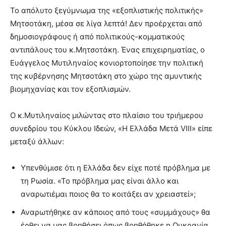
Το απόλυτο ξεγύμνωμα της «εξοπλιστικής πολιτικής»
Μητσοτάκη, μέσα σε λίγα λεπτά! Δεν προέρχεται από
δημοσιογράφους ή από πολιτικούς-κομματικούς
αντιπάλους του κ.Μητσοτάκη. Ένας επιχειρηματίας, ο
Ευάγγελος Μυτιληναίος κονιορτοποίησε την πολιτική
της κυβέρνησης Μητσοτάκη στο χώρο της αμυντικής
βιομηχανίας και τον εξοπλισμών.
Ο κ.Μυτιληναίος μιλώντας
στο πλαίσιο του τριήμερου
συνεδρίου του
Κύκλου Ιδεών
, «Η Ελλάδα Μετά VIII» είπε
μεταξύ άλλων:
Υπενθύμισε ότι η Ελλάδα δεν είχε ποτέ πρόβλημα με
τη Ρωσία. «Το πρόβλημα μας είναι άλλο και
αναρωτιέμαι ποιος θα το κοιτάξει αν χρειαστεί»;
Αναρωτήθηκε αν κάποιος από τους «συμμάχους» θα
έρθει να μας βοηθήσει όπως βοηθήθηκε η Ουκρανία