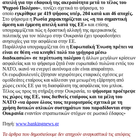
απειλή για την εδαφική της ακεραιότητα μετά το τέλος του
Ψυχρού Πολέμου
», τονίζει σχετικά το ψήφισμα, το
οποίο
εγκρίθηκε με 419 ψήφους υπέρ, 204 κατά και 46 αποχές.
Στο ψήφισμα η
Ρωσία χαρακτηρίζεται ως «η πιο σημαντική
άμεση και έμμεση απειλή κατά της ΕΕ»
και επίσης
υπογραμμίζεται πώς η δραστική αλλαγή της αμερικανικής
πολιτικής για τον πόλεμο στην Ουκρανία έχει τροφοδοτήσει
ανησυχίες για την ασφάλεια στην ΕΕ.
Παράλληλα υπογραμμίζεται ότι η
Ευρωπαϊκή Ένωση πρέπει να
είναι σε θέση «να κινηθεί πολύ πιο γρήγορα μέσω
διαδικασιών» σε περίπτωση πολέμου
ή άλλων μεγάλων κρίσεων
ασφαλείας και το ψήφισμα ζητά έναν ευρωπαϊκό πυλώνα εντός του
ΝΑΤΟ, ικανό να ενεργεί αυτόνομα εάν είναι απαραίτητο.
Οι ευρωβουλευτές ζήτησαν ισχυρότερες εταιρικές σχέσεις με
ομοϊδεάτες εταίρους και κάλεσαν για μειωμένη εξάρτηση από
χώρες εκτός ΕΕ για τη διασφάλιση της ασφάλειας του μπλοκ.
Τέλος ως προς τη στήριξη στην Ουκρανία, το
ψήφισμα προέτρεψε
τις χώρες της ΕΕ, τους διεθνείς εταίρους και τα μέλη του
ΝΑΤΟ «να άρουν όλους τους περιορισμούς σχετικά με τη
χρήση δυτικών οπλικών συστημάτων που παραδίδονται στην
Ουκρανία
εναντίον στρατιωτικών στόχων σε ρωσικό έδαφος»
Πηγή:
www.bankingnews.gr
Τα άρθρα που δημοσιεύουμε δεν απηχούν αναγκαστικά τις απόψεις