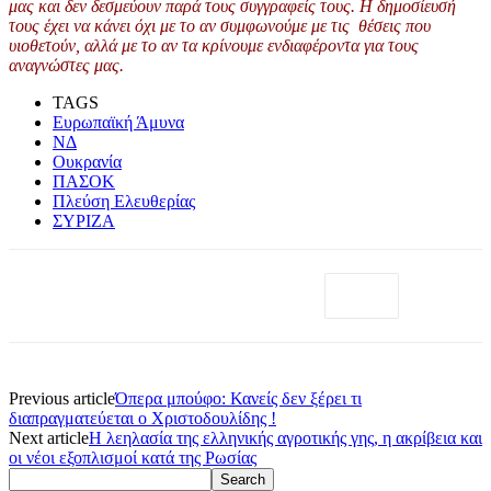
μας και δεν δεσμεύουν παρά τους συγγραφείς τους. Η δημοσίευσή
τους έχει να κάνει όχι με το αν συμφωνούμε με τις θέσεις που
υιοθετούν, αλλά με το αν τα κρίνουμε ενδιαφέροντα για τους
αναγνώστες μας.
TAGS
Ευρωπαϊκή Άμυνα
ΝΔ
Ουκρανία
ΠΑΣΟΚ
Πλεύση Ελευθερίας
ΣΥΡΙΖΑ
Previous article
Όπερα μπούφο: Κανείς δεν ξέρει τι
διαπραγματεύεται ο Χριστοδουλίδης !
Next article
Η λεηλασία της ελληνικής αγροτικής γης, η ακρίβεια και
οι νέοι εξοπλισμοί κατά της Ρωσίας