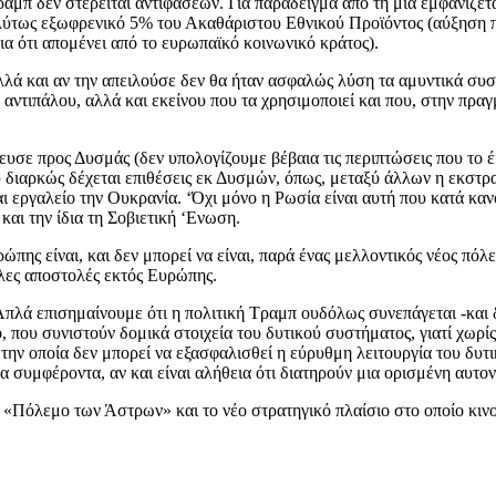
ραμπ δεν στερείται αντιφάσεων. Για παράδειγμα από τη μια εμφανίζεται
τως εξωφρενικό 5% του Ακαθάριστου Εθνικού Προϊόντος (αύξηση που
α ότι απομένει από το ευρωπαϊκό κοινωνικό κράτος).
λλά και αν την απειλούσε δεν θα ήταν ασφαλώς λύση τα αμυντικά συσ
αντιπάλου, αλλά και εκείνου που τα χρησιμοποιεί και που, στην πραγ
σε προς Δυσμάς (δεν υπολογίζουμε βέβαια τις περιπτώσεις που το έκ
υ διαρκώς δέχεται επιθέσεις εκ Δυσμών, όπως, μεταξύ άλλων η εκστ
 εργαλείο την Ουκρανία. ‘Όχι μόνο η Ρωσία είναι αυτή που κατά καν
αι την ίδια τη Σοβιετική ‘Ενωση.
ης είναι, και δεν μπορεί να είναι, παρά ένας μελλοντικός νέος πόλε
λες αποστολές εκτός Ευρώπης.
 Απλά επισημαίνουμε ότι η πολιτική Τραμπ ουδόλως συνεπάγεται -και
που συνιστούν δομικά στοιχεία του δυτικού συστήματος, γιατί χωρίς
ην οποία δεν μπορεί να εξασφαλισθεί η εύρυθμη λειτουργία του δυτι
α συμφέροντα, αν και είναι αλήθεια ότι διατηρούν μια ορισμένη αυτονο
 «Πόλεμο των Άστρων» και το νέο στρατηγικό πλαίσιο στο οποίο κινο