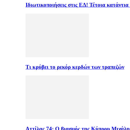
Ιδιωτικοποιήσεις στις ΕΔ! Τέτοια κατάντια
Τι κρύβει το ρεκόρ κερδών των τραπεζών
Αττίλας 74: Ο βιασμός της Κύπρου Μιχάλ