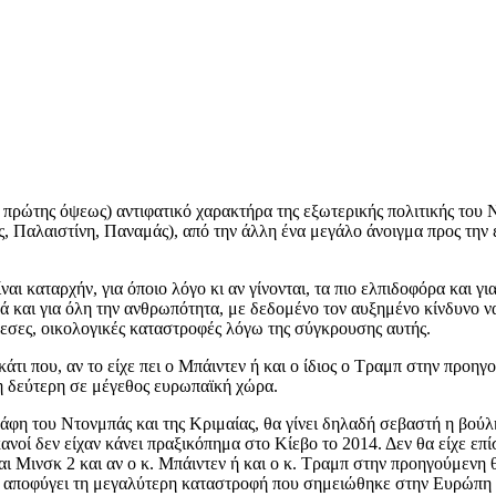
 πρώτης όψεως) αντιφατικό χαρακτήρα της εξωτερικής πολιτικής του 
ς, Παλαιστίνη, Παναμάς), από την άλλη ένα μεγάλο άνοιγμα προς την
ι καταρχήν, για όποιο λόγο κι αν γίνονται, τα πιο ελπιδοφόρα και γ
λά και για όλη την ανθρωπότητα, με δεδομένο τον αυξημένο κίνδυνο 
μμεσες, οικολογικές καταστροφές λόγω της σύγκρουσης αυτής.
τι που, αν το είχε πει ο Μπάιντεν ή και ο ίδιος ο Τραμπ στην προηγο
 η δεύτερη σε μέγεθος ευρωπαϊκή χώρα.
δάφη του Ντονμπάς και της Κριμαίας, θα γίνει δηλαδή σεβαστή η βο
νοί δεν είχαν κάνει πραξικόπημα στο Κίεβο το 2014. Δεν θα είχε επί
αι Μινσκ 2 και αν ο κ. Μπάιντεν ή και ο κ. Τραμπ στην προηγούμενη θ
έον αποφύγει τη μεγαλύτερη καταστροφή που σημειώθηκε στην Ευρώπ