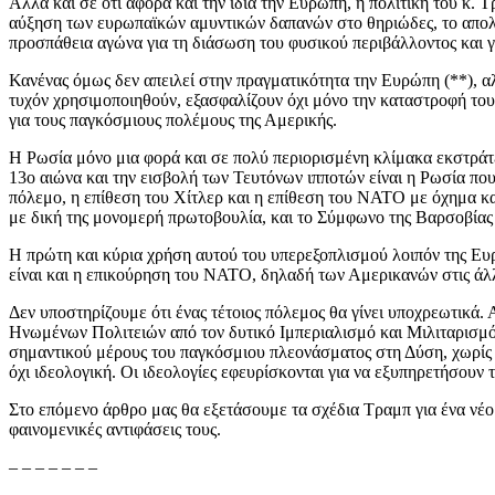
Αλλά και σε ότι αφορά και την ίδια την Ευρώπη, η πολιτική του κ. Τ
αύξηση των ευρωπαϊκών αμυντικών δαπανών στο θηριώδες, το απολύ
προσπάθεια αγώνα για τη διάσωση του φυσικού περιβάλλοντος και γι
Κανένας όμως δεν απειλεί στην πραγματικότητα την Ευρώπη (**), α
τυχόν χρησιμοποιηθούν, εξασφαλίζουν όχι μόνο την καταστροφή του 
για τους παγκόσμιους πολέμους της Αμερικής.
Η Ρωσία μόνο μια φορά και σε πολύ περιορισμένη κλίμακα εκστράτευ
13ο αιώνα και την εισβολή των Τευτόνων ιπποτών είναι η Ρωσία πο
πόλεμο, η επίθεση του Χίτλερ και η επίθεση του ΝΑΤΟ με όχημα και
με δική της μονομερή πρωτοβουλία, και το Σύμφωνο της Βαρσοβίας κ
Η πρώτη και κύρια χρήση αυτού του υπερεξοπλισμού λοιπόν της Ευρώπ
είναι και η επικούρηση του ΝΑΤΟ, δηλαδή των Αμερικανών στις άλ
Δεν υποστηρίζουμε ότι ένας τέτοιος πόλεμος θα γίνει υποχρεωτικά.
Ηνωμένων Πολιτειών από τον δυτικό Ιμπεριαλισμό και Μιλιταρισμό, 
σημαντικού μέρους του παγκόσμιου πλεονάσματος στη Δύση, χωρίς τ
όχι ιδεολογική. Οι ιδεολογίες εφευρίσκονται για να εξυπηρετήσουν τ
Στο επόμενο άρθρο μας θα εξετάσουμε τα σχέδια Τραμπ για ένα νέο
φαινομενικές αντιφάσεις τους.
– – – – – – –