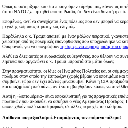
Όπως υποστηρίξαμε και στο προηγούμενο άρθρο μας, κάνοντας αυτές
ότι το ΝΑΤΟ έχει ηττηθεί από τη Ρωσία, ότι δεν είναι δυνατή η επί
Επομένως, αντί να συνεχίζεται ένας πόλεμος που δεν μπορεί να κερδ
μεγάλης κλίμακας στρατηγικός ελιγμός.
Παράλληλα ο κ. Τραμπ απαιτεί, με έναν μάλλον πειρατικό, γκαγκστ
χειρότερη από τις πολεμικές επανορθώσεις που υποχρεώθηκε να κατ
Ουκρανούς για να υπογράψουν
τη συμφωνία παραχώρησης του ορυκ
Αλήθεια όλες αυτές οι ευρωπαϊκές κυβερνήσεις, που θέλουν να συνεχ
ληστεία που οργανώνει ο κ. Τραμπ μπροστά στα μάτια όλων;
Στην πραγματικότητα, οι ίδιες οι Ηνωμένες Πολιτείες και οι σύμμαχ
πολέμου στον οποίο την έσπρωξαν (χωρίς βέβαια να υποτιμάμε και τ
συμβαίνει τώρα δεν έχει πάντως ξανασυμβεί. Κάνει η CIA πραξικόπη
και αποζημίωση από πάνω, αντί να τη βοηθήσουν κάπως να συνέλθει
Αυτή η «λεπτομέρεια» είναι αποκαλυπτική για τις πραγματικές επιδ
πολιτικών που σκοπεύει να ασκήσει ο νέος Αμερικανός Πρόεδρος. Πο
αποδειχθούν πολύ καταστροφικές σε άλλες περιοχές του κόσμου.
Απίθανοι υπερεξοπλισμοί-Ετοιμάζοντας τον επόμενο πόλεμο!