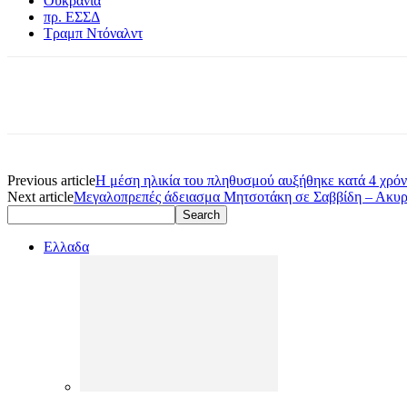
Ουκρανία
πρ. ΕΣΣΔ
Τραμπ Ντόναλντ
Previous article
Η μέση ηλικία του πληθυσμού αυξήθηκε κατά 4 χρόν
Next article
Μεγαλοπρεπές άδειασμα Μητσοτάκη σε Σαββίδη – Ακυρώ
Ελλαδα