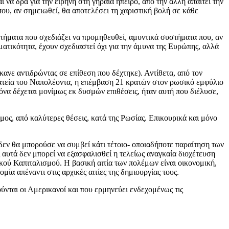
 να δρα για την ειρήνη στη γηραιά ήπειρο, από την άλλη απαιτεί την
, αν σημειωθεί, θα αποτελέσει τη χαριστική βολή σε κάθε
τήματα που σχεδιάζει να προμηθευθεί, αμυντικά συστήματα που, αν
ματικότητα, έχουν σχεδιαστεί όχι για την άμυνα της Ευρώπης, αλλά
ανε αντιδρώντας σε επίθεση που δέχτηκε). Αντίθετα, από τον
ρατεία του Ναπολέοντα, η επέμβαση 21 κρατών στον ρωσικό εμφύλιο
όνα δέχεται μονίμως εκ δυσμών επιθέσεις, ήταν αυτή που διέλυσε,
μος, από καλύτερες θέσεις, κατά της Ρωσίας. Επικουρικά και μόνο
 δεν θα μπορούσε να συμβεί κάτι τέτοιο- οποιαδήποτε παραίτηση των
 αυτά δεν μπορεί να εξασφαλισθεί η τελείως αναγκαία διοχέτευση
κού Καπιταλισμού. Η βασική αιτία των πολέμων είναι οικονομική,
μία απέναντι στις αρχικές αιτίες της δημιουργίας τους.
ύνται οι Αμερικανοί και που ερμηνεύει ενδεχομένως τις