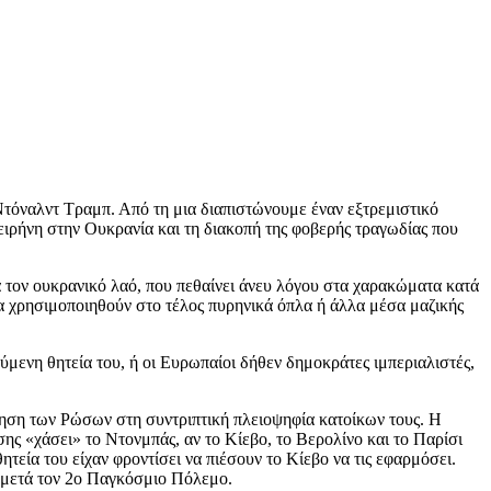
Ντόναλντ Τραμπ. Από τη μια διαπιστώνουμε έναν εξτρεμιστικό
 ειρήνη στην Ουκρανία και τη διακοπή της φοβερής τραγωδίας που
ια τον ουκρανικό λαό, που πεθαίνει άνευ λόγου στα χαρακώματα κατά
να χρησιμοποιηθούν στο τέλος πυρηνικά όπλα ή άλλα μέσα μαζικής
ύμενη θητεία του, ή οι Ευρωπαίοι δήθεν δημοκράτες ιμπεριαλιστές,
ύληση των Ρώσων στη συντριπτική πλειοψηφία κατοίκων τους. Η
σης «χάσει» το Ντονμπάς, αν το Κίεβο, το Βερολίνο και το Παρίσι
ητεία του είχαν φροντίσει να πιέσουν το Κίεβο να τις εφαρμόσει.
η μετά τον 2ο Παγκόσμιο Πόλεμο.