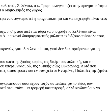
 καθεστώς Ζελένσκι, ο κ. Τραμπ αναγνωρίζει στην πραγματικότητα
ι ο διαμελισμός της χώρας.
ερα να αναγνωριστεί η πραγματικότητα και να επιχειρηθεί ένας νέος
ραχώρησης που πιέζεται τώρα να υπογράψει ο Ζελένσκι είναι
Oι Αμερικανοί διαπραγματευτές μάλιστα εκβιάζουν ασύστολα τους
ρανών, γιατί δεν λένε τίποτα, γιατί δεν διαμαρτύρονται για τη
ου υπέστη εξαιτίας κυρίως της δικής τους πολιτικής και του
λου υπερεθνικισμού, της δυτικής ιδίως Ουκρανίας). Αυτό που
ωτες καταστροφές και εν συνεχεία οι Ηνωμένες Πολιτείες της ζητάνε
υγκρατήσουν όσοι έχουν τυχόν αυταπάτες για το είδος των
γιατί σταματάνε μια τρομερή καταστροφή, αλλά κινδυνεύουν να