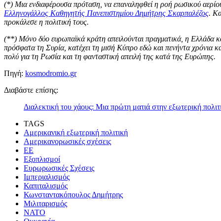
(*) Μια ενδιαφέρουσα πρόταση, να επαναληφθεί η ροή ρωσικού αερίο
Ελληνογάλλος Καθηγητής Πανεπιστημίου Δημήτρης Σκαρπαλέζος
. Κ
προκάλεσε η πολιτική τους.
(**) Μόνο δύο ευρωπαϊκά κράτη απειλούνται πραγματικά, η Ελλάδα κ
πρόσφατα τη Συρία, κατέχει τη μισή Κύπρο εδώ και πενήντα χρόνια και
πολύ για τη Ρωσία και τη φανταστική απειλή της κατά της Ευρώπης.
Πηγή:
kosmodromio.gr
Διαβάστε επίσης:
Διαλεκτική του χάους: Μια πρώτη ματιά στην εξωτερική πολι
TAGS
Αμερικανική εξωτερική πολιτική
Αμερικανορωσικές σχέσεις
ΕΕ
Εξοπλισμοί
Ευρωρωσικές Σχέσεις
Ιμπεριαλισμός
Καπιταλισμός
Κωνσταντακόπουλος Δημήτρης
Μιλιταρισμός
ΝΑΤΟ