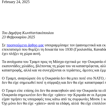
February 24, 2025
Του Δημήτρη Κωνσταντακόπουλου
23 Φεβρουαρίου 2025
Σε
προηγούμενο άρθρο μας
υπογραμμίσαμε τον (φαινομενικά και εκ
επεκτατισμό που θυμίζει τη δεκαετία του 1930 (Γροιλανδία, Καναδά
έχει πλήξει τη χώρα αυτή.
Τα ανοίγματα του Τραμπ προς τη Μόσχα σχετικά με την Ουκρανία είνα
εκατοντάδες χιλιάδες, βλέποντας τη χώρα του να καταστρέφεται, αλ
καταστροφής, αλλά και να συνεχίζονται οι τεράστιες, άμεσες και έ
Ο Τραμπ, αναγνώρισε ότι η Ουκρανία δεν θα μπει ποτέ στο ΝΑΤΟ, κά
δεν θα είχε σημειωθεί ποτέ η σύρραξη και δεν θα είχε καταστραφεί
Ο Τραμπ είπε επίσης ότι δεν θα ανακτηθούν από την Ουκρανία τα ε
Ουκρανία σημειωτέον δεν θα είχε «χάσει» την Κριμαία αν οι Αμερικα
είχαν τιμήσει τις υπογραφές τους κάτω από τις συμφωνίες Μινσκ 1 κ
Όχι μόνο δεν θα είχε «χάσει» αυτά τα εδάφη, αλλά θα είχε επιπλ