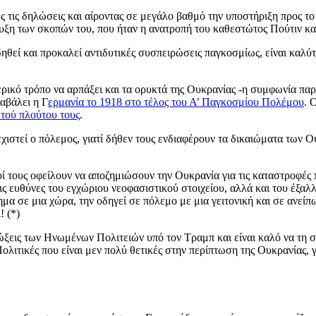
 τις δηλώσεις και αίροντας σε μεγάλο βαθμό την υποστήριξη προς το
τευξη των σκοπών του, που ήταν η ανατροπή του καθεστώτος Πούτιν κα
ηθεί και προκαλεί αντιδυτικές συσπειρώσεις παγκοσμίως, είναι καλύτ
ερικό τρόπο να αρπάξει και τα ορυκτά της Ουκρανίας -η συμφωνία πα
αβάλει η Γ
ερμανία το 1918 στο τέλος του Α’ Παγκοσμίου Πολέμου
. 
τού πλούτου τους
.
ιστεί ο πόλεμος, γιατί δήθεν τους ενδιαφέρουν τα δικαιώματα των Ουκ
οί τους οφείλουν να αποζημιώσουν την Ουκρανία για τις καταστροφές π
ις ευθύνες του εγχώριου νεοφασιστικού στοιχείου, αλλά και του έξαλ
μα σε μια χώρα, την οδηγεί σε πόλεμο με μια γειτονική και σε ανείπ
! (*)
ιώξεις των Ηνωμένων Πολιτειών υπό τον Τραμπ και είναι καλό να τη σ
λιτικές που είναι μεν πολύ θετικές στην περίπτωση της Ουκρανίας, 