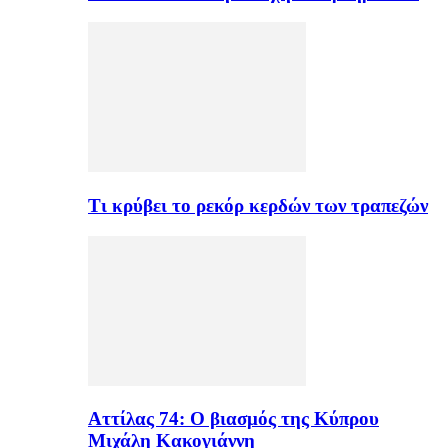
Τι κρύβει το ρεκόρ κερδών των τραπεζών
Αττίλας 74: Ο βιασμός της Κύπρου
Μιχάλη Κακογιάννη