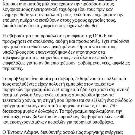
Κάποιοι από αυτούς μάλιστα έχασαν την πρόσβαση στους
λογαριασμούς ηλεκτρονικού ταχυδρομείου τους πριν καν
ενημερωθούν για την απόλυσή τους, ενώ όταν επιχείρησαν την
επόμενη ημέρα να εισέλθουν στους χώρους εργασίας τους,
διαπίστωσαν ότι τα γραφεία τους είχαν κλειδωθεί.
Η αβεβαιότητα που προκάλεσε η απόφαση της DOGE να
προχωρήσει σε απολύσεις, ακόμη και προσωρινές, έχει επιδράσει
αρνητικά στο ηθικό των εργαζομένων. Ορισμένοι από τους
υπαλλήλους που επανεντάχθηκαν δεν απάντησαν στα
τηλεφωνήματα της υπηρεσίας τους, ενώ άλλοι εκφράζουν
επιφυλάξεις για το αν θα επιστρέψουν, φοβούμενοι νέες, αιφνίδιες
περικοπές.
Το πρόβλημα είναι ιδιαίτερα σοβαρό, δεδομένου ότι πολλοί από
τους απολυθέντες είχαν πολυετή εμπειρία στον τομέα των
πυρηνικών προγραμμάτων. Η υπηρεσία ήδη έχει χάσει σημαντική
θεσμική γνώση λόγω ενός κύματος συνταξιοδοτήσεων τα
τελευταία χρόνια, τη στιγμή που βρίσκεται σε εξέλιξη ένα φιλόδοξο
πρόγραμμα εκσυγχρονισμού πυρηνικών όπλων, ύψους 750
δισεκατομμυρίων δολαρίων. Το πρόγραμμα περιλαμβάνει την
ανάπτυξη νέων βαλλιστικών πυραύλων, βομβαρδιστικών stealth
και εκσυγχρονισμένων κεφαλών για πυρηνικά υποβρύχια.
Ο Έντουιν Λάιμαν, διευθυντής ασφαλείας πυρηνικής ενέργειας