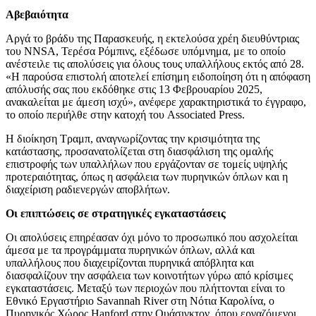
Αβεβαιότητα
Αργά το βράδυ της Παρασκευής, η εκτελούσα χρέη διευθύντριας
του NNSA, Τερέσα Ρόμπινς, εξέδωσε υπόμνημα, με το οποίο
ανέστειλε τις απολύσεις για όλους τους υπαλλήλους εκτός από 28.
«Η παρούσα επιστολή αποτελεί επίσημη ειδοποίηση ότι η απόφαση
απόλυσής σας που εκδόθηκε στις 13 Φεβρουαρίου 2025,
ανακαλείται με άμεση ισχύ», ανέφερε χαρακτηριστικά το έγγραφο,
το οποίο περιήλθε στην κατοχή του Associated Press.
Η διοίκηση Τραμπ, αναγνωρίζοντας την κρισιμότητα της
κατάστασης, προσανατολίζεται στη διασφάλιση της ομαλής
επιστροφής των υπαλλήλων που εργάζονταν σε τομείς υψηλής
προτεραιότητας, όπως η ασφάλεια των πυρηνικών όπλων και η
διαχείριση ραδιενεργών αποβλήτων.
Οι επιπτώσεις σε στρατηγικές εγκαταστάσεις
Οι απολύσεις επηρέασαν όχι μόνο το προσωπικό που ασχολείται
άμεσα με τα προγράμματα πυρηνικών όπλων, αλλά και
υπαλλήλους που διαχειρίζονται πυρηνικά απόβλητα και
διασφαλίζουν την ασφάλεια των κοινοτήτων γύρω από κρίσιμες
εγκαταστάσεις. Μεταξύ των περιοχών που πλήττονται είναι το
Εθνικό Εργαστήριο Savannah River στη Νότια Καρολίνα, ο
Πυρηνικός Χώρος Hanford στην Ουάσιγκτον, όπου εργαζόμενοι