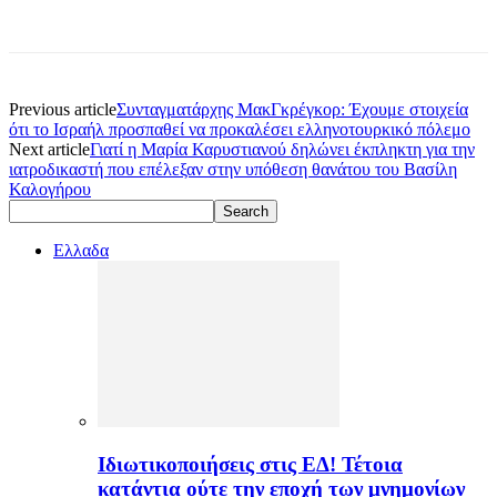
Previous article
Συνταγματάρχης ΜακΓκρέγκορ: Έχουμε στοιχεία
ότι το Ισραήλ προσπαθεί να προκαλέσει ελληνοτουρκικό πόλεμο
Next article
Γιατί η Μαρία Καρυστιανού δηλώνει έκπληκτη για την
ιατροδικαστή που επέλεξαν στην υπόθεση θανάτου του Βασίλη
Καλογήρου
Ελλαδα
Ιδιωτικοποιήσεις στις ΕΔ! Τέτοια
κατάντια ούτε την εποχή των μνημονίων