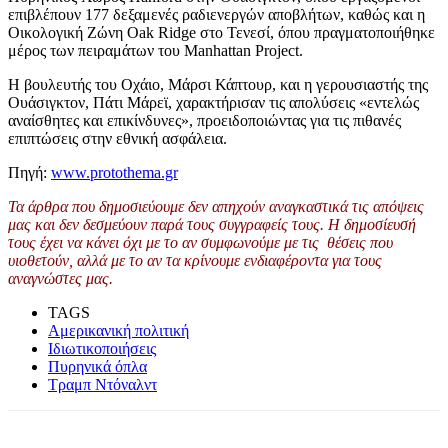
επιβλέπουν 177 δεξαμενές ραδιενεργών αποβλήτων, καθώς και η
Οικολογική Ζώνη Oak Ridge στο Τενεσί, όπου πραγματοποιήθηκε
μέρος των πειραμάτων του Manhattan Project.
Η βουλευτής του Οχάιο, Μάρσι Κάπτουρ, και η γερουσιαστής της
Ουάσιγκτον, Πάτι Μάρεϊ, χαρακτήρισαν τις απολύσεις «εντελώς
αναίσθητες και επικίνδυνες», προειδοποιώντας για τις πιθανές
επιπτώσεις στην εθνική ασφάλεια.
Πηγή:
www.protothema.gr
Τα άρθρα που δημοσιεύουμε δεν απηχούν αναγκαστικά τις απόψεις
μας και δεν δεσμεύουν παρά τους συγγραφείς τους. Η δημοσίευσή
τους έχει να κάνει όχι με το αν συμφωνούμε με τις θέσεις που
υιοθετούν, αλλά με το αν τα κρίνουμε ενδιαφέροντα για τους
αναγνώστες μας.
TAGS
Αμερικανική πολιτική
Ιδιωτικοποιήσεις
Πυρηνικά όπλα
Τραμπ Ντόναλντ