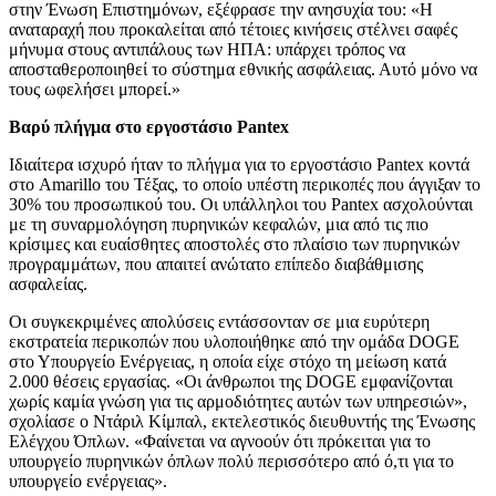
στην Ένωση Επιστημόνων, εξέφρασε την ανησυχία του: «Η
αναταραχή που προκαλείται από τέτοιες κινήσεις στέλνει σαφές
μήνυμα στους αντιπάλους των ΗΠΑ: υπάρχει τρόπος να
αποσταθεροποιηθεί το σύστημα εθνικής ασφάλειας. Αυτό μόνο να
τους ωφελήσει μπορεί.»
Βαρύ πλήγμα στο εργοστάσιο Pantex
Ιδιαίτερα ισχυρό ήταν το πλήγμα για το εργοστάσιο Pantex κοντά
στο Amarillo του Τέξας, το οποίο υπέστη περικοπές που άγγιξαν το
30% του προσωπικού του. Οι υπάλληλοι του Pantex ασχολούνται
με τη συναρμολόγηση πυρηνικών κεφαλών, μια από τις πιο
κρίσιμες και ευαίσθητες αποστολές στο πλαίσιο των πυρηνικών
προγραμμάτων, που απαιτεί ανώτατο επίπεδο διαβάθμισης
ασφαλείας.
Οι συγκεκριμένες απολύσεις εντάσσονταν σε μια ευρύτερη
εκστρατεία περικοπών που υλοποιήθηκε από την ομάδα DOGE
στο Υπουργείο Ενέργειας, η οποία είχε στόχο τη μείωση κατά
2.000 θέσεις εργασίας. «Οι άνθρωποι της DOGE εμφανίζονται
χωρίς καμία γνώση για τις αρμοδιότητες αυτών των υπηρεσιών»,
σχολίασε ο Ντάριλ Κίμπαλ, εκτελεστικός διευθυντής της Ένωσης
Ελέγχου Όπλων. «Φαίνεται να αγνοούν ότι πρόκειται για το
υπουργείο πυρηνικών όπλων πολύ περισσότερο από ό,τι για το
υπουργείο ενέργειας».