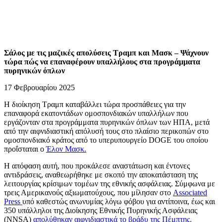
Σάλος με τις μαζικές απολύσεις Τραμπ και Μασκ – Ψάχνουν
τώρα πώς να επαναφέρουν υπαλλήλους στα προγράμματα
πυρηνικών όπλων
17 Φεβρουαρίου 2025
Η διοίκηση Τραμπ καταβάλλει τώρα προσπάθειες για την
επαναφορά εκατοντάδων ομοσπονδιακών υπαλλήλων που
εργάζονταν στα προγράμματα πυρηνικών όπλων των ΗΠΑ, μετά
από την αιφνιδιαστική απόλυσή τους στο πλαίσιο περικοπών στο
ομοσπονδιακό κράτος από το υπερυπουργείο DOGE του οποίου
προΐσταται ο
Έλον Μασκ.
Η απόφαση αυτή, που προκάλεσε αναστάτωση και έντονες
αντιδράσεις, αναθεωρήθηκε με σκοπό την αποκατάσταση της
λειτουργίας κρίσιμων τομέων της εθνικής ασφάλειας. Σύμφωνα με
τρεις Αμερικανούς αξιωματούχους, που μίλησαν στο
Associated
Press
υπό καθεστώς ανωνυμίας λόγω φόβου για αντίποινα, έως και
350 υπάλληλοι της Διοίκησης Εθνικής Πυρηνικής Ασφάλειας
(NNSA)
απολύθηκαν αιφνιδιαστικά το βράδυ της Πέμπτης.