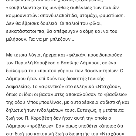
«κουβαλώντας» τις συνήθεις ασθένειες των παλιών
κομμουνιστών: σπονδυλαθρίτιδα, στομάχι, φυματίωση.
Δεν θα έβρισκε δουλειά. Οι παλιοί του φίλοι,
ευκατάστατοι πια, θα απέφευγαν ακόμη και να του
μιλήσουν. Για να μη μπλέξουν…
Με τέτοια λόγια, ήρεμα και «φιλικά», προειδοποιούσε
τον Περικλή Κοροβέση ο Βασίλης Λάμπρου, σε ένα
διάλειμμα του «πρώτου γύρου» των βασανιστηρίων. Ο
Λάμπρου ήταν επί Χούντας διοικητής Γενικής
Ασφαλείας. Το «αφεντικό» στο ελληνικό «Νταχάου»,
όπως οι ίδιοι οι βασανιστές αποκαλούσαν το «βασίλειο»
της οδού Μπουμπουλίνας, με αυταρέσκεια σαδιστική και
δηλωτική των ινδαλμάτων τους. Ευτυχώς, η μετέπειτα
ζωή του Π. Κοροβέση δεν ήταν αυτή την οποία ο
Λάμπρου «πρόβλεψε». Εάν όμως υποθέτει κάποιος ότι
στη δική του κατοπινή ζωή ο διοικητής του «Νταχάου»