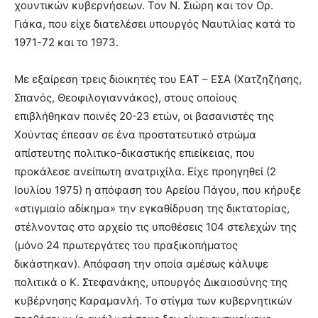
χουντικών κυβερνήσεων. Τον Ν. Σιώρη και τον Ορ.
Γιάκα, που είχε διατελέσει υπουργός Ναυτιλίας κατά το
1971-72 και το 1973.
Με εξαίρεση τρεις διοικητές του ΕΑΤ – ΕΣΑ (Χατζηζήσης,
Σπανός, Θεοφιλογιαννάκος), στους οποίους
επιβλήθηκαν ποινές 20-23 ετών, οι βασανιστές της
Χούντας έπεσαν σε ένα προστατευτικό στρώμα
απίστευτης πολιτικο-δικαστικής επιείκειας, που
προκάλεσε ανείπωτη ανατριχίλα. Είχε προηγηθεί (2
Ιουλίου 1975) η απόφαση του Αρείου Πάγου, που κήρυξε
«στιγμιαίο αδίκημα» την εγκαθίδρυση της δικτατορίας,
στέλνοντας στο αρχείο τις υποθέσεις 104 στελεχών της
(μόνο 24 πρωτεργάτες του πραξικοπήματος
δικάστηκαν). Απόφαση την οποία αμέσως κάλυψε
πολιτικά ο Κ. Στεφανάκης, υπουργός Δικαιοσύνης της
κυβέρνησης Καραμανλή. Το στίγμα των κυβερνητικών