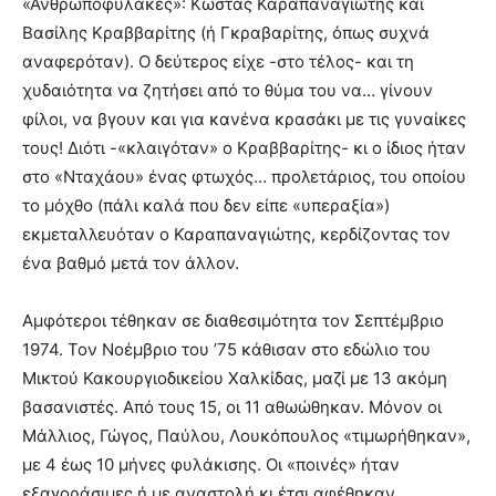
«Ανθρωποφύλακες»: Κώστας Καραπαναγιώτης και
Βασίλης Κραββαρίτης (ή Γκραβαρίτης, όπως συχνά
αναφερόταν). Ο δεύτερος είχε -στο τέλος- και τη
χυδαιότητα να ζητήσει από το θύμα του να… γίνουν
φίλοι, να βγουν και για κανένα κρασάκι με τις γυναίκες
τους! Διότι -«κλαιγόταν» ο Κραββαρίτης- κι ο ίδιος ήταν
στο «Νταχάου» ένας φτωχός… προλετάριος, του οποίου
το μόχθο (πάλι καλά που δεν είπε «υπεραξία»)
εκμεταλλευόταν ο Καραπαναγιώτης, κερδίζοντας τον
ένα βαθμό μετά τον άλλον.
Αμφότεροι τέθηκαν σε διαθεσιμότητα τον Σεπτέμβριο
1974. Τον Νοέμβριο του ’75 κάθισαν στο εδώλιο του
Μικτού Κακουργιοδικείου Χαλκίδας, μαζί με 13 ακόμη
βασανιστές. Από τους 15, οι 11 αθωώθηκαν. Μόνον οι
Μάλλιος, Γώγος, Παύλου, Λουκόπουλος «τιμωρήθηκαν»,
με 4 έως 10 μήνες φυλάκισης. Οι «ποινές» ήταν
εξαγοράσιμες ή με αναστολή κι έτσι αφέθηκαν