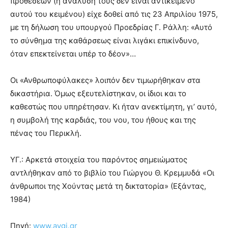
προθέσεων (η ανάλυσή τους δεν είναι αντικείμενο
αυτού του κειμένου) είχε δοθεί από τις 23 Απριλίου 1975,
με τη δήλωση του υπουργού Προεδρίας Γ. Ράλλη: «Αυτό
το σύνθημα της καθάρσεως είναι λιγάκι επικίνδυνο,
όταν επεκτείνεται υπέρ το δέον»…
Οι «Ανθρωποφύλακες» λοιπόν δεν τιμωρήθηκαν στα
δικαστήρια. Όμως εξευτελίστηκαν, οι ίδιοι και το
καθεστώς που υπηρέτησαν. Κι ήταν ανεκτίμητη, γι’ αυτό,
η συμβολή της καρδιάς, του νου, του ήθους και της
πένας του Περικλή.
ΥΓ.: Αρκετά στοιχεία του παρόντος σημειώματος
αντλήθηκαν από το βιβλίο του Γιώργου Θ. Κρεμμυδά «Οι
άνθρωποι της Χούντας μετά τη δικτατορία» (Εξάντας,
1984)
Πηγή:
www.avgi.gr