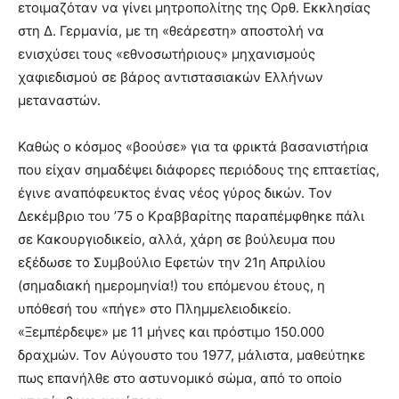
ετοιμαζόταν να γίνει μητροπολίτης της Ορθ. Εκκλησίας
στη Δ. Γερμανία, με τη «θεάρεστη» αποστολή να
ενισχύσει τους «εθνοσωτήριους» μηχανισμούς
χαφιεδισμού σε βάρος αντιστασιακών Ελλήνων
μεταναστών.
Καθώς ο κόσμος «βοούσε» για τα φρικτά βασανιστήρια
που είχαν σημαδέψει διάφορες περιόδους της επταετίας,
έγινε αναπόφευκτος ένας νέος γύρος δικών. Τον
Δεκέμβριο του ’75 ο Κραββαρίτης παραπέμφθηκε πάλι
σε Κακουργιοδικείο, αλλά, χάρη σε βούλευμα που
εξέδωσε το Συμβούλιο Εφετών την 21η Απριλίου
(σημαδιακή ημερομηνία!) του επόμενου έτους, η
υπόθεσή του «πήγε» στο Πλημμελειοδικείο.
«Ξεμπέρδεψε» με 11 μήνες και πρόστιμο 150.000
δραχμών. Τον Αύγουστο του 1977, μάλιστα, μαθεύτηκε
πως επανήλθε στο αστυνομικό σώμα, από το οποίο