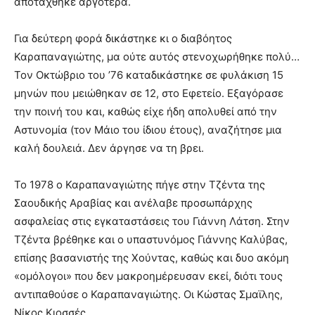
αποτάχθηκε αργότερα.
Για δεύτερη φορά δικάστηκε κι ο διαβόητος
Καραπαναγιώτης, μα ούτε αυτός στενοχωρήθηκε πολύ…
Τον Οκτώβριο του ’76 καταδικάστηκε σε φυλάκιση 15
μηνών που μειώθηκαν σε 12, στο Εφετείο. Εξαγόρασε
την ποινή του και, καθώς είχε ήδη απολυθεί από την
Αστυνομία (τον Μάιο του ίδιου έτους), αναζήτησε μια
καλή δουλειά. Δεν άργησε να τη βρει.
Το 1978 ο Καραπαναγιώτης πήγε στην Τζέντα της
Σαουδικής Αραβίας και ανέλαβε προσωπάρχης
ασφαλείας στις εγκαταστάσεις του Γιάννη Λάτση. Στην
Τζέντα βρέθηκε και ο υπαστυνόμος Γιάννης Καλύβας,
επίσης βασανιστής της Χούντας, καθώς και δυο ακόμη
«ομόλογοι» που δεν μακροημέρευσαν εκεί, διότι τους
αντιπαθούσε ο Καραπαναγιώτης. Οι Κώστας Σμαϊλης,
Νίκος Κιοσσές.