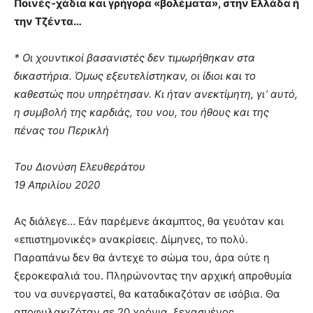
Ποινές-χάδια και γρήγορα «βολέματα», στην Ελλάδα ή
την Τζέντα…
* Οι χουντικοί βασανιστές δεν τιμωρήθηκαν στα
δικαστήρια. Όμως εξευτελίστηκαν, οι ίδιοι και το
καθεστώς που υπηρέτησαν. Κι ήταν ανεκτίμητη, γι’ αυτό,
η συμβολή της καρδιάς, του νου, του ήθους και της
πένας του Περικλή
Του Διονύση Ελευθεράτου
19 Απριλίου 2020
Ας διάλεγε… Εάν παρέμενε άκαμπτος, θα γευόταν και
«επιστημονικές» ανακρίσεις. Δίμηνες, το πολύ.
Παραπάνω δεν θα άντεχε το σώμα του, άρα ούτε η
ξεροκεφαλιά του. Πληρώνοντας την αρχική απροθυμία
του να συνεργαστεί, θα καταδικαζόταν σε ισόβια. Θα
αποφυλακιζόταν σε 20 χρόνια, ξεχασμένος,