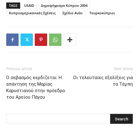
TAGS
USAID
Δημοψήφισμα Κύπρου 2004
Κυπροαμερικανικές Σχέσεις
Σχέδιο Ανάν
Τουρκοκύπριοι
Previous article
Next article
Ο σεβασμός κερδίζεται: Η
Οι τελευταίες εξελίξεις για
απάντηση της Μαρίας
τα Τέμπη
Καρυστιανού στην πρόεδρο
του Αρείου Πάγου