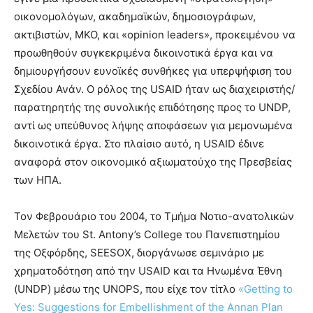
οικονομολόγων, ακαδημαϊκών, δημοσιογράφων,
ακτιβιστών, ΜΚΟ, και «opinion leaders», προκειμένου να
προωθηθούν συγκεκριμένα δικοινοτικά έργα και να
δημιουργήσουν ευνοϊκές συνθήκες για υπερψήφιση του
Σχεδίου Ανάν. Ο ρόλος της USAID ήταν ως διαχειριστής/
παρατηρητής της συνολικής επιδότησης προς το UNDP,
αντί ως υπεύθυνος λήψης αποφάσεων για μεμονωμένα
δικοινοτικά έργα. Στο πλαίσιο αυτό, η USAID έδινε
αναφορά στον οικονομικό αξιωματούχο της Πρεσβείας
των ΗΠΑ.
Τον Φεβρουάριο του 2004, το Τμήμα Νοτιο-ανατολικών
Μελετών του St. Antony’s College του Πανεπιστημίου
της Οξφόρδης, SEESOX, διοργάνωσε σεμινάριο με
χρηματοδότηση από την USAID και τα Ηνωμένα Έθνη
(UNDP) μέσω της UNOPS, που είχε τον τίτλο
«Getting to
Yes: Suggestions for Embellishment of the Annan Plan