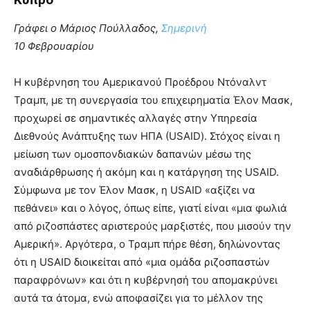
Γράφει ο Μάριος Πούλλαδος,
Σημερινή
10 Φεβρουαρίου
Η κυβέρνηση του Αμερικανού Προέδρου Ντόναλντ
Τραμπ, με τη συνεργασία του επιχειρηματία Έλον Μασκ,
προχωρεί σε σημαντικές αλλαγές στην Υπηρεσία
Διεθνούς Ανάπτυξης των ΗΠΑ (USAID). Στόχος είναι η
μείωση των ομοσπονδιακών δαπανών μέσω της
αναδιάρθρωσης ή ακόμη και η κατάργηση της USAID.
Σύμφωνα με τον Έλον Μασκ, η USAID «αξίζει να
πεθάνει» και ο λόγος, όπως είπε, γιατί είναι «μια φωλιά
από ριζοσπάστες αριστερούς μαρξιστές, που μισούν την
Αμερική». Αργότερα, ο Τραμπ πήρε θέση, δηλώνοντας
ότι η USAID διοικείται από «μια ομάδα ριζοσπαστών
παραφρόνων» και ότι η κυβέρνησή του απομακρύνει
αυτά τα άτομα, ενώ αποφασίζει για το μέλλον της