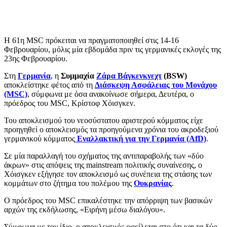
Η 61η MSC πρόκειται να πραγματοποιηθεί στις 14-16
Φεβρουαρίου, μόλις μία εβδομάδα πριν τις γερμανικές εκλογές της
23ης Φεβρουαρίου.
Στη
Γερμανία
, η
Συμμαχία
Ζάρα Βάγκενκνεχτ
(BSW)
αποκλείστηκε φέτος από τη
Διάσκεψη Ασφάλειας του Μονάχου
(MSC)
, σύμφωνα με όσα ανακοίνωσε σήμερα, Δευτέρα, ο
πρόεδρος του MSC, Κρίστοφ Χόισγκεν.
Του αποκλεισμού του νεοσύστατου αριστερού κόμματος είχε
προηγηθεί ο αποκλεισμός τα προηγούμενα χρόνια του ακροδεξιού
γερμανικού κόμματος
Εναλλακτική για την Γερμανία (AfD)
.
Σε μία παραλλαγή του σχήματος της αντιπαραβολής των «δύο
άκρων» στις απόψεις της mainstream πολιτικής συναίνεσης, ο
Χόισγκεν εξήγησε τον αποκλεισμό ως συνέπεια της στάσης των
κομμάτων στο ζήτημα του πολέμου της
Ουκρανίας
.
Ο πρόεδρος του MSC επικαλέστηκε την απόρριψη των βασικών
αρχών της εκδήλωσης, «Ειρήνη μέσω διαλόγου».
Σύμφωνα με τον ίδιο, ο αποκλεισμός οφείλεται στο ότι και τα δύο