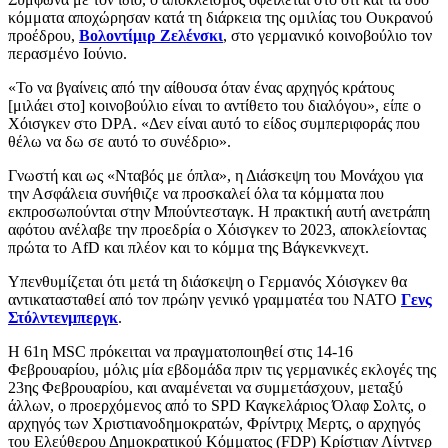
κόμματα αποχώρησαν κατά τη διάρκεια της ομιλίας του Ουκρανού
προέδρου,
Βολοντίμιρ Ζελένσκι
, στο γερμανικό κοινοβούλιο τον
περασμένο Ιούνιο.
«Το να βγαίνεις από την αίθουσα όταν ένας αρχηγός κράτους
[μιλάει στο] κοινοβούλιο είναι το αντίθετο του διαλόγου», είπε ο
Χόισγκεν στο DPA. «Δεν είναι αυτό το είδος συμπεριφοράς που
θέλω να δω σε αυτό το συνέδριο».
Γνωστή και ως «Νταβός με όπλα», η Διάσκεψη του Μονάχου για
την Ασφάλεια συνήθιζε να προσκαλεί όλα τα κόμματα που
εκπροσωπούνται στην Μπούντεσταγκ. Η πρακτική αυτή ανετράπη
αφότου ανέλαβε την προεδρία ο Χόισγκεν το 2023, αποκλείοντας
πρώτα το AfD και πλέον και το κόμμα της Βάγκενκνεχτ.
Υπενθυμίζεται ότι μετά τη διάσκεψη ο Γερμανός Χόισγκεν θα
αντικατασταθεί από τον πρώην γενικό γραμματέα του ΝΑΤΟ
Γενς
Στόλντενμπεργκ
.
Η 61η MSC πρόκειται να πραγματοποιηθεί στις 14-16
Φεβρουαρίου, μόλις μία εβδομάδα πριν τις γερμανικές εκλογές της
23ης Φεβρουαρίου, και αναμένεται να συμμετάσχουν, μεταξύ
άλλων, ο προερχόμενος από το SPD Καγκελάριος Όλαφ Σολτς, ο
αρχηγός των Χριστιανοδημοκρατών, Φρίντριχ Μερτς, ο αρχηγός
του Ελεύθερου Δημοκρατικού Κόμματος (FDP) Κρίστιαν Λίντνερ