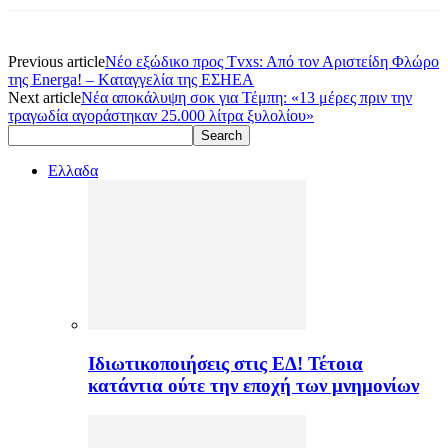
Previous article
Νέο εξώδικο προς Tvxs: Aπό τον Αριστείδη Φλώρο
της Energa! – Kαταγγελία της ΕΣΗΕΑ
Next article
Νέα αποκάλυψη σοκ για Τέμπη: «13 μέρες πριν την
τραγωδία αγοράστηκαν 25.000 λίτρα ξυλολίου»
Ελλαδα
Ιδιωτικοποιήσεις στις ΕΔ! Τέτοια
κατάντια ούτε την εποχή των μνημονίων