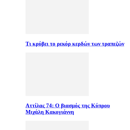
Τι κρύβει το ρεκόρ κερδών των τραπεζών
Αττίλας 74: Ο βιασμός της Κύπρου
Μιχάλη Κακογιάννη