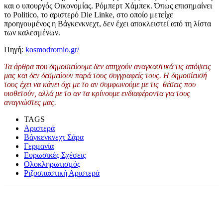
και ο υπουργός Οικονομίας. Ρόμπερτ Χάμπεκ. Όπως επισημαίνει
το Politico, το αριστερό Die Linke, στο οποίο μετείχε
προηγουμένος η Βάγκενκνεχτ, δεν έχει αποκλειστεί από τη λίστα
των καλεσμένων.
Πηγή:
kosmodromio.gr/
Τα άρθρα που δημοσιεύουμε δεν απηχούν αναγκαστικά τις απόψεις
μας και δεν δεσμεύουν παρά τους συγγραφείς τους. Η δημοσίευσή
τους έχει να κάνει όχι με το αν συμφωνούμε με τις θέσεις που
υιοθετούν, αλλά με το αν τα κρίνουμε ενδιαφέροντα για τους
αναγνώστες μας.
TAGS
Αριστερά
Βάγκενκνεχτ Σάρα
Γερμανία
Ευρωσικές Σχέσεις
Ολοκληρωτισμός
Ριζοσπαστική Αριστερά