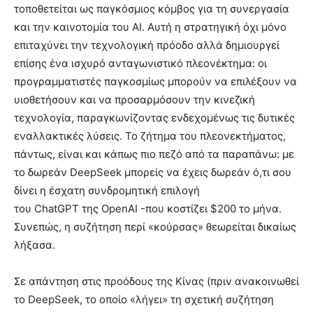
τοποθετείται ως παγκόσμιος κόμβος για τη συνεργασία
και την καινοτομία του ΑΙ. Αυτή η στρατηγική όχι μόνο
επιταχύνει την τεχνολογική πρόοδο αλλά δημιουργεί
επίσης ένα ισχυρό ανταγωνιστικό πλεονέκτημα: οι
προγραμματιστές παγκοσμίως μπορούν να επιλέξουν να
υιοθετήσουν και να προσαρμόσουν την κινεζική
τεχνολογία, παραγκωνίζοντας ενδεχομένως τις δυτικές
εναλλακτικές λύσεις. Το ζήτημα του πλεονεκτήματος,
πάντως, είναι και κάπως πιο πεζό από τα παραπάνω: με
το δωρεάν DeepSeek μπορείς να έχεις δωρεάν ό,τι σου
δίνει η έσχατη συνδρομητική επιλογή
του ChatGPT της OpenAI -που κοστίζει $200 το μήνα.
Συνεπώς, η συζήτηση περί «κούρσας» θεωρείται δικαίως
λήξασα.
Σε απάντηση στις προόδους της Κίνας (πριν ανακοινωθεί
το DeepSeek, το οποίο «λήγει» τη σχετική συζήτηση