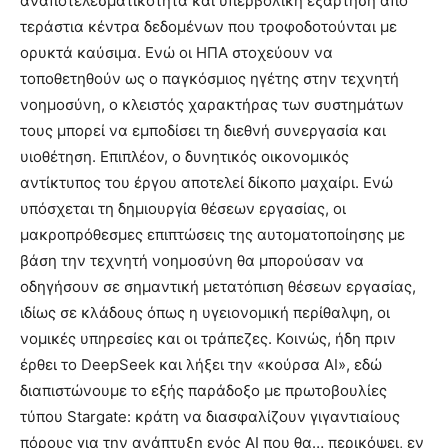
αναποτελεσματικότητα και υπερβολική εξάρτηση από
τεράστια κέντρα δεδομένων που τροφοδοτούνται με
ορυκτά καύσιμα. Ενώ οι ΗΠΑ στοχεύουν να
τοποθετηθούν ως ο παγκόσμιος ηγέτης στην τεχνητή
νοημοσύνη, ο κλειστός χαρακτήρας των συστημάτων
τους μπορεί να εμποδίσει τη διεθνή συνεργασία και
υιοθέτηση. Επιπλέον, ο δυνητικός οικονομικός
αντίκτυπος του έργου αποτελεί δίκοπο μαχαίρι. Ενώ
υπόσχεται τη δημιουργία θέσεων εργασίας, οι
μακροπρόθεσμες επιπτώσεις της αυτοματοποίησης με
βάση την τεχνητή νοημοσύνη θα μπορούσαν να
οδηγήσουν σε σημαντική μετατόπιση θέσεων εργασίας,
ιδίως σε κλάδους όπως η υγειονομική περίθαλψη, οι
νομικές υπηρεσίες και οι τράπεζες. Κοινώς, ήδη πριν
έρθει το DeepSeek και λήξει την «κούρσα ΑΙ», εδώ
διαπιστώνουμε το εξής παράδοξο με πρωτοβουλίες
τύπου Stargate: κράτη να διασφαλίζουν γιγαντιαίους
πόρους για την ανάπτυξη ενός ΑΙ που θα… περικόψει, εν