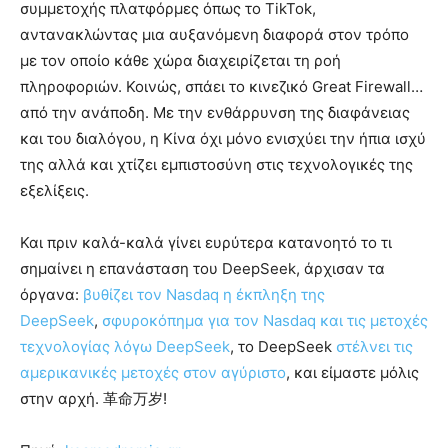
συμμετοχής πλατφόρμες όπως το TikTok,
αντανακλώντας μια αυξανόμενη διαφορά στον τρόπο
με τον οποίο κάθε χώρα διαχειρίζεται τη ροή
πληροφοριών. Κοινώς, σπάει το κινεζικό Great Firewall…
από την ανάποδη. Με την ενθάρρυνση της διαφάνειας
και του διαλόγου, η Κίνα όχι μόνο ενισχύει την ήπια ισχύ
της αλλά και χτίζει εμπιστοσύνη στις τεχνολογικές της
εξελίξεις.
Και πριν καλά-καλά γίνει ευρύτερα κατανοητό το τι
σημαίνει η επανάσταση του DeepSeek, άρχισαν τα
όργανα:
βυθίζει τον Nasdaq η έκπληξη της
DeepSeek
,
σφυροκόπημα για τον Nasdaq και τις μετοχές
τεχνολογίας λόγω DeepSeek
, το DeepSeek
στέλνει τις
αμερικανικές μετοχές στον αγύριστο
, και είμαστε μόλις
στην αρχή. 革命万岁!