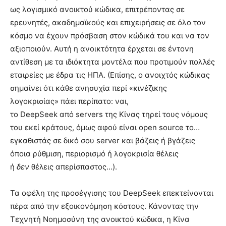
ως λογισμικό ανοικτού κώδικα, επιτρέποντας σε
ερευνητές, ακαδημαϊκούς και επιχειρήσεις σε όλο τον
κόσμο να έχουν πρόσβαση στον κώδικά του και να τον
αξιοποιούν. Αυτή η ανοικτότητα έρχεται σε έντονη
αντίθεση με τα ιδιόκτητα μοντέλα που προτιμούν πολλές
εταιρείες με έδρα τις ΗΠΑ. (Επίσης, ο ανοιχτός κώδικας
σημαίνει ότι κάθε ανησυχία περί «κινέζικης
λογοκρισίας» πάει περίπατο: ναι,
το DeepSeek από servers της Κίνας τηρεί τους νόμους
του εκεί κράτους, όμως αφού είναι open source το…
εγκαθιστάς σε δικό σου server και βάζεις ή βγάζεις
όποια ρύθμιση, περιορισμό ή λογοκρισία θέλεις
ή
δεν
θέλεις απερίσπαστος…).
Τα οφέλη της προσέγγισης του DeepSeek επεκτείνονται
πέρα από την εξοικονόμηση κόστους. Κάνοντας την
Τεχνητή Νοημοσύνη της ανοικτού κώδικα, η Κίνα