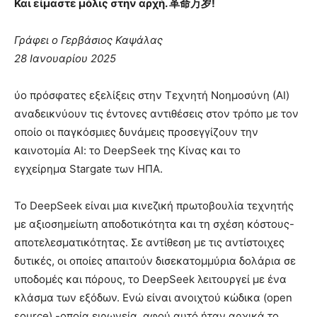
Και είμαστε μόλις στην αρχή. 革命万岁!
Γράφει ο Γερβάσιος Καψάλας
28 Ιανουαρίου 2025
ύο πρόσφατες εξελίξεις στην Τεχνητή Νοημοσύνη (ΑΙ)
αναδεικνύουν τις έντονες αντιθέσεις στον τρόπο με τον
οποίο οι παγκόσμιες δυνάμεις προσεγγίζουν την
καινοτομία ΑΙ: το DeepSeek της Κίνας και το
εγχείρημα Stargate των ΗΠΑ.
Το DeepSeek είναι μια κινεζική πρωτοβουλία τεχνητής
με αξιοσημείωτη αποδοτικότητα και τη σχέση κόστους-
αποτελεσματικότητας. Σε αντίθεση με τις αντίστοιχες
δυτικές, οι οποίες απαιτούν δισεκατομμύρια δολάρια σε
υποδομές και πόρους, το DeepSeek λειτουργεί με ένα
κλάσμα των εξόδων. Ενώ είναι ανοιχτού κώδικα (open
source) -οποία ειρωνεία, αφού αυτό ήταν αρχικά το