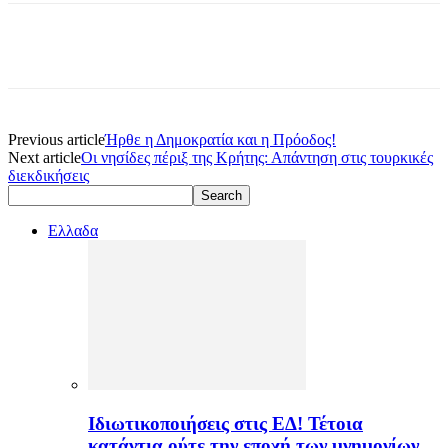
Previous article
Ήρθε η Δημοκρατία και η Πρόοδος!
Next article
Οι νησίδες πέριξ της Κρήτης: Απάντηση στις τουρκικές
διεκδικήσεις
Ελλαδα
Ιδιωτικοποιήσεις στις ΕΔ! Τέτοια
κατάντια ούτε την εποχή των μνημονίων