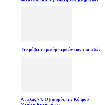
Τι κρύβει το ρεκόρ κερδών των τραπεζών
Αττίλας 74: Ο βιασμός της Κύπρου
Μιχάλη Κακογιάννη