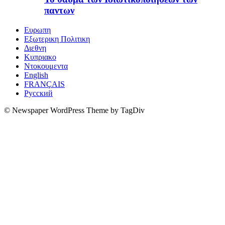
παντων
Ευρωπη
Εξωτερικη Πολιτικη
Διεθνη
Κυπριακο
Ντοκουμεντα
English
FRANÇAIS
Русский
© Newspaper WordPress Theme by TagDiv