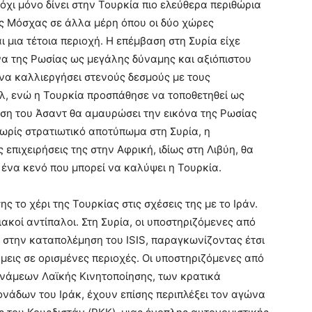
όχι μόνο δίνει στην Τουρκία πιο ελεύθερα περιθώρια
ης Μόσχας σε άλλα μέρη όπου οι δύο χώρες
ι μια τέτοια περιοχή. Η επέμβαση στη Συρία είχε
να της Ρωσίας ως μεγάλης δύναμης και αξιόπιστου
 να καλλιεργήσει στενούς δεσμούς με τους
έλ, ενώ η Τουρκία προσπάθησε να τοποθετηθεί ως
ση του Άσαντ θα αμαυρώσει την εικόνα της Ρωσίας
 χωρίς στρατιωτικό αποτύπωμα στη Συρία, η
 επιχειρήσεις της στην Αφρική, ιδίως στη Λιβύη, θα
 ένα κενό που μπορεί να καλύψει η Τουρκία.
ς το χέρι της Τουρκίας στις σχέσεις της με το Ιράν.
ιακοί αντίπαλοι. Στη Συρία, οι υποστηριζόμενες από
G στην καταπολέμηση του ISIS, παραγκωνίζοντας έτσι
μεις σε ορισμένες περιοχές. Οι υποστηριζόμενες από
υνάμεων Λαϊκής Κινητοποίησης, των κρατικά
άδων του Ιράκ, έχουν επίσης περιπλέξει τον αγώνα