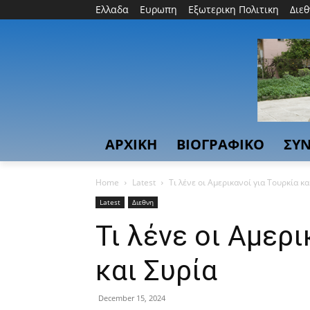
Ελλαδα
Ευρωπη
Εξωτερικη Πολιτικη
Διε
ΑΡΧΙΚΗ
ΒΙΟΓΡΑΦΙΚΟ
ΣΥΝ
Home
Latest
Τι λένε οι Αμερικανοί για Τουρκία κα
Latest
Διεθνη
Τι λένε οι Αμερι
και Συρία
December 15, 2024