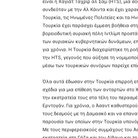
είναι η Χαγιάτ Ταχρίρ αλ Σαμ (HTS), μια
συνδεόταν με την Αλ Κάιντα και έχει χαρ
Τουρκία, τις Ηνωμένες Πολιτείες και τα 
Τουρκία έχει παράσχει έμμεση βοήθεια στη
βορειοδυτική συριακή πόλη Ιντλίμπ προστά
των συριακών κυβερνητικών δυνάμεων, επι
για χρόνια. Η Τουρκία διαχειρίστηκε τη ρο
την HTS, γεγονός που αύξησε τη νομιμοπο
μέσω των τουρκικών συνόρων παρείχε επίσ
Όλα αυτά έδωσαν στην Τουρκία επιρροή επ
σχέδια για μια επίθεση των ανταρτών στο 
την εκστρατεία τους στα τέλη του περασμέ
Ερντογάν. Για χρόνια, ο Άσαντ καθυστερο
τους δεσμούς με τη Δαμασκό και να επανα
παρουσία των οποίων στην Τουρκία υπονό
Με τους περιφερειακούς συμμάχους του Ά
εκστρατεία στη Γάζα και τον Λίβανο και τ