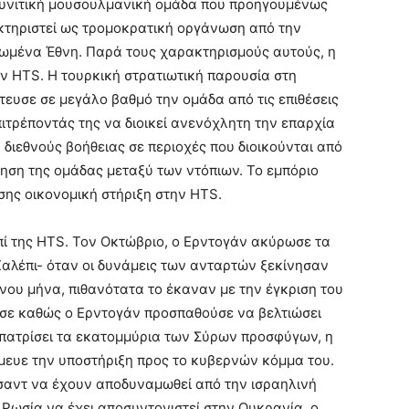
 σουνιτική μουσουλμανική ομάδα που προηγουμένως
ακτηριστεί ως τρομοκρατική οργάνωση από την
Ηνωμένα Έθνη. Παρά τους χαρακτηρισμούς αυτούς, η
ν HTS. Η τουρκική στρατιωτική παρουσία στη
τευσε σε μεγάλο βαθμό την ομάδα από τις επιθέσεις
τρέποντάς της να διοικεί ανενόχλητη την επαρχία
ή διεθνούς βοήθειας σε περιοχές που διοικούνται από
ίηση της ομάδας μεταξύ των ντόπιων. Το εμπόριο
ης οικονομική στήριξη στην HTS.
ί της HTS. Τον Οκτώβριο, ο Ερντογάν ακύρωσε τα
Χαλέπι- όταν οι δυνάμεις των ανταρτών ξεκίνησαν
νου μήνα, πιθανότατα το έκαναν με την έγκριση του
ύσε καθώς ο Ερντογάν προσπαθούσε να βελτιώσει
πατρίσει τα εκατομμύρια των Σύρων προσφύγων, η
μευε την υποστήριξη προς το κυβερνών κόμμα του.
σαντ να έχουν αποδυναμωθεί από την ισραηλινή
η Ρωσία να έχει αποσυντονιστεί στην Ουκρανία, ο