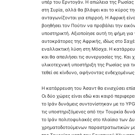
υπέρ του Ερντογάν. Η απώλεια της Ρωσίας 
στη Συρία, αλλά θα βλάψει και το κύρος τ
ανταγωνίζονται για επιρροή. Η Αφρική είνα
βοηθήσει τον Πούτιν να προβάλει την εικό
υποστηρικτή. Αξιοποίησε αυτή τη φήμη για
αυτοκράτορες της Αφρικής, ιδίως στο Σαχ
εναλλακτική λύση στη Μόσχα. Η κατάρρευ
και θα απειλήσει τις συνεργασίες της. Και
υλικοτεχνική υποστήριξη της Ρωσίας για τις
τεθεί σε κίνδυνο, αφήνοντας ενδεχομένως
Η κατάρρευση του Άσαντ θα ενισχύσει επίση
Οι δύο χώρες είναι εδώ και καιρό περιφερε
το Ιράν δυνάμεις συντονίστηκαν με το YP
τις υποστηριζόμενες από την Τουρκία δυνά
το Ιράν πολιτοφυλακές στο πλαίσιο των Δ
χρηματοδοτούμενων παραστρατιωτικών μον