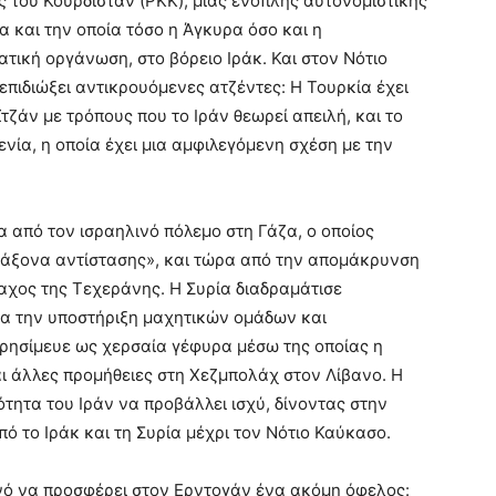
 του Κουρδιστάν (PKK), μιας ένοπλης αυτονομιστικής
α και την οποία τόσο η Άγκυρα όσο και η
τική οργάνωση, στο βόρειο Ιράκ. Και στον Νότιο
πιδιώξει αντικρουόμενες ατζέντες: Η Τουρκία έχει
τζάν με τρόπους που το Ιράν θεωρεί απειλή, και το
ενία, η οποία έχει μια αμφιλεγόμενη σχέση με την
α από τον ισραηλινό πόλεμο στη Γάζα, ο οποίος
«άξονα αντίστασης», και τώρα από την απομάκρυνση
αχος της Τεχεράνης. Η Συρία διαδραμάτισε
για την υποστήριξη μαχητικών ομάδων και
ρησίμευε ως χερσαία γέφυρα μέσω της οποίας η
 άλλες προμήθειες στη Χεζμπολάχ στον Λίβανο. Η
ότητα του Ιράν να προβάλλει ισχύ, δίνοντας στην
ό το Ιράκ και τη Συρία μέχρι τον Νότιο Καύκασο.
νό να προσφέρει στον Ερντογάν ένα ακόμη όφελος: