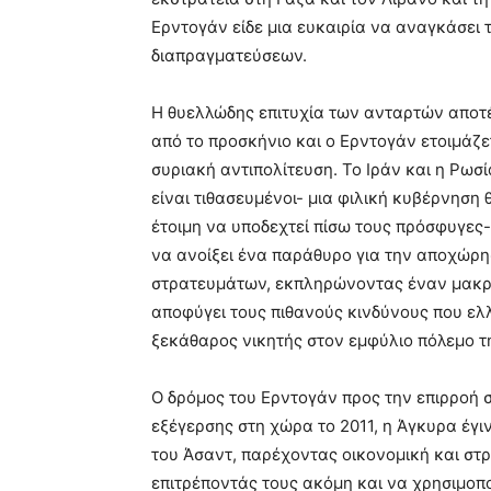
Ερντογάν είδε μια ευκαιρία να αναγκάσει τ
διαπραγματεύσεων.
Η θυελλώδης επιτυχία των ανταρτών αποτέ
από το προσκήνιο και ο Ερντογάν ετοιμάζ
συριακή αντιπολίτευση. Το Ιράν και η Ρωσί
είναι τιθασευμένοι- μια φιλική κυβέρνηση
έτοιμη να υποδεχτεί πίσω τους πρόσφυγες
να ανοίξει ένα παράθυρο για την αποχώρ
στρατευμάτων, εκπληρώνοντας έναν μακρο
αποφύγει τους πιθανούς κινδύνους που ελ
ξεκάθαρος νικητής στον εμφύλιο πόλεμο τ
Ο δρόμος του Ερντογάν προς την επιρροή 
εξέγερσης στη χώρα το 2011, η Άγκυρα έγι
του Άσαντ, παρέχοντας οικονομική και στ
επιτρέποντάς τους ακόμη και να χρησιμοπ