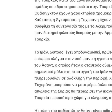
της Τουρκίας κατά του Εργατικού Κόμματος
ομάδας που δραστηριοποιείται στην Τουρκί
Ουάσινγκτον έχουν χαρακτηρίσει τρομοκρα
Καύκασο, η Άγκυρα και η Τεχεράνη έχουν ε
συσφίξει τη συνεργασία της με το Αζερμπαϊ
Ιράν διατηρεί φιλικούς δεσμούς με την Αρμ
Τουρκία.
Το Ιράν, ωστόσο, έχει αποδυναμωθεί, πρώτ
επέφερε πλήγμα στον υπό ιρανική ηγεσία 
του Άσαντ, ο οποίος ήταν ο σταθερός σύμμ
σημαντικό ρόλο στη στρατηγική του Ιράν 
πληρεξουσίων σε ολόκληρη την περιοχή. Χ
Τεχεράνη μπορούσε να μεταφέρει όπλα και
απώλεια της Συρίας θα περιορίσει την ικαν
Τουρκία περισσότερο χώρο για ελιγμούς, απ
Η πτώση του καθεστώτος Άσαντ είναι πιθα