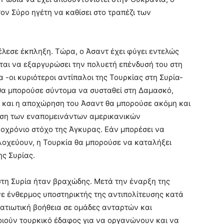
ον Σύρο ηγέτη να καθίσει στο τραπέζι των
λεσε έκπληξη. Τώρα, ο Άσαντ έχει φύγει εντελώς
εται να εξαργυρώσει την πολυετή επένδυσή του στη
α -οι κυριότεροι αντίπαλοι της Τουρκίας στη Συρία-
 θα μπορούσε σύντομα να συσταθεί στη Δαμασκό,
- και η αποχώρηση του Άσαντ θα μπορούσε ακόμη και
ηση των εναπομεινάντων αμερικανικών
χρόνιο στόχο της Άγκυρας. Εάν μπορέσει να
λοχεύουν, η Τουρκία θα μπορούσε να καταλήξει
ης Συρίας.
στη Συρία ήταν βραχώδης. Μετά την έναρξη της
νε ένθερμος υποστηρικτής της αντιπολίτευσης κατά
ρατιωτική βοήθεια σε ομάδες ανταρτών και
οιούν τουρκικό έδαφος για να οργανώνουν και να