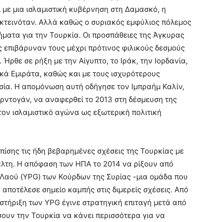
ι με μια ισλαμιστική κυβέρνηση στη Δαμασκό, η
εκτεινόταν. Αλλά καθώς ο συριακός εμφύλιος πόλεμος
ματα για την Τουρκία. Οι προσπάθειες της Άγκυρας
 επιβάρυναν τους μέχρι πρότινος φιλικούς δεσμούς
Ήρθε σε ρήξη με την Αίγυπτο, το Ιράκ, την Ιορδανία,
κά Εμιράτα, καθώς και με τους ισχυρότερους
ωσία. Η απομόνωση αυτή οδήγησε τον Ιμπραήμ Καλίν,
Ερντογάν, να αναφερθεί το 2013 στη δέσμευση της
τον ισλαμιστικό αγώνα ως εξωτερική πολιτική
πίσης τις ήδη βεβαρημένες σχέσεις της Τουρκίας με
ιάλτη. Η απόφαση των ΗΠΑ το 2014 να ρίξουν από
Λαού (YPG) των Κούρδων της Συρίας -μια ομάδα που
αποτέλεσε σημείο καμπής στις διμερείς σχέσεις. Από
στήριξη των YPG έγινε στρατηγική επιταγή μετά από
υν την Τουρκία να κάνει περισσότερα για να