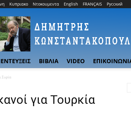
θνη
Κυπριακο
Ντοκουμεντα
English
FRANÇAIS
Русский
ΕΝΤΕΥΞΕΙΣ
ΒΙΒΛΙΑ
VIDEO
ΕΠΙΚΟΙΝΩΝΙ
ι Συρία
κανοί για Τουρκία