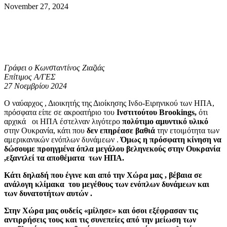
November 27, 2024
Γράφει ο Κωνσταντίνος Ζιαζιάς
Επίτιμος Α/ΓΕΣ
27 Νοεμβρίου 2024
Ο ναύαρχος , Διοικητής της Διοίκησης Ινδο-Ειρηνικού των ΗΠΑ,
πρόσφατα είπε σε ακροατήριο του
Ινστιτούτου Brookings,
ότι
αρχικά οι ΗΠΑ έστελναν λιγότερο
πολύτιμο αμυντικό υλικό
στην Ουκρανία, κάτι που
δεν επηρέασε βαθιά
την ετοιμότητα των
αμερικανικών ενόπλων δυνάμεων .
Όμως η πρόσφατη κίνηση να
δώσουμε προηγμένα όπλα μεγάλου βεληνεκούς στην Ουκρανία
,εξαντλεί τα αποθέματα των ΗΠΑ.
Κάτι δηλαδή που έγινε και από την Χώρα μας , βέβαια σε
ανάλογη κλίμακα
του μεγέθους των ενόπλων δυνάμεων και
των δυνατοτήτων αυτών .
Στην Χώρα μας ουδείς «μίλησε» και όσοι εξέφρασαν τις
αντιρρήσεις τους και τις συνεπείες από την μείωση των