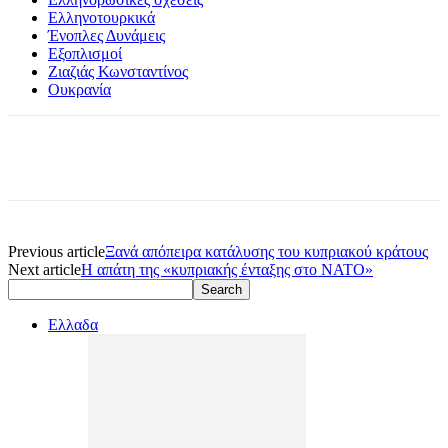
Ελληνοτουρκικά
Ένοπλες Δυνάμεις
Εξοπλισμοί
Ζιαζιάς Κωνσταντίνος
Ουκρανία
Previous article
Ξανά απόπειρα κατάλυσης του κυπριακού κράτους
Next article
Η απάτη της «κυπριακής ένταξης στο ΝΑΤΟ»
Ελλαδα