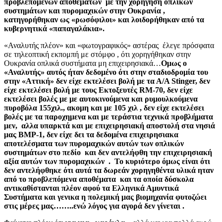
προβλεπόμενων αποθεμάτων με την χορήγηση οπλικών
συστημάτων και πυρομαχικών στην Ουκρανία ,
κατηγορήθηκαν ως «ρωσόφιλοι» και λοιδορήθηκαν από τα
κυβερνητικά «παπαγαλάκια».
«Αναλυτής πλέον» και «φωτογραφικός» αστέρας έλεγε πρόσφατα
σε τηλεοπτική εκπομπή με στόμφο , ότι χορηγήθηκαν στην
Ουκρανία οπλικά συστήματα μη επιχειρησιακά…
Ομως ο
«Αναλυτής» αυτός ήταν δεδομένο ότι στην σταδιοδρομία του
στην «Αττική» δεν είχε εκτελέσει βολή με τα Α/Α Stinger, δεν
είχε εκτελέσει βολή με τους Εκτοξευτές RM-70, δεν είχε
εκτελέσει βολές με με αυτοκινούμενα και ρυμουλκούμενα
πυροβόλα 155χιλ., ακομη και με 105 χιλ , δεν είχε εκτελέσει
βολές με τα παροχημενα και με τεράστια τεχνικά προβλήματα
μεν, αλλα υπαρκτά και με επιχειρησιακή αποστολή στα νησιά
μας BMP-1, δεν είχε δει τα δεδομένα επιχειρησιακα
αποτελέσματα των πυρομαχικών αυτών των οπλικών
συστημάτων στο πεδίο και δεν αντελήφθη την επιχειρησιακή
αξία αυτών των πυρομαχικών . Το κυριότερο όμως είναι ότι
δεν αντελήφθηκε ότι αυτά τα δωρεάν χορηγηθέντα υλικά ηταν
από το προβλεπόμενα αποθέματα και τα οποία δύσκολα
αντικαθίστανται πλέον αφού τα Ελληνικά Αμυντικά
Συστήματα και γενικα η πολεμική μας βιομηχανία φυτοζώει
στις μέρες μας……..ενώ λόγος για αγορά δεν γίνεται .