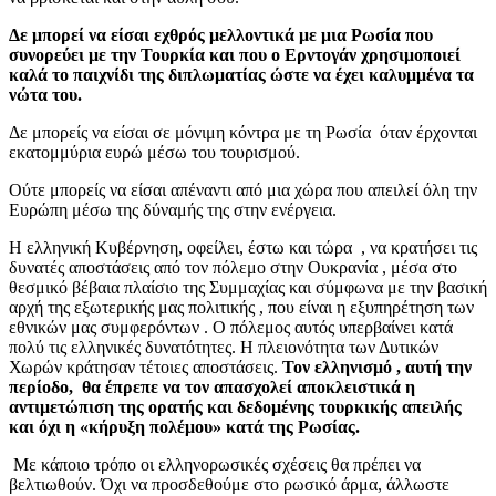
Δε μπορεί να είσαι εχθρός μελλοντικά με μια Ρωσία που
συνορεύει με την Τουρκία και που ο Ερντογάν χρησιμοποιεί
καλά το παιχνίδι της διπλωματίας ώστε να έχει καλυμμένα τα
νώτα του.
Δε μπορείς να είσαι σε μόνιμη κόντρα με τη Ρωσία όταν έρχονται
εκατομμύρια ευρώ μέσω του τουρισμού.
Ούτε μπορείς να είσαι απέναντι από μια χώρα που απειλεί όλη την
Ευρώπη μέσω της δύναμής της στην ενέργεια.
Η ελληνική Κυβέρνηση, οφείλει, έστω και τώρα , να κρατήσει τις
δυνατές αποστάσεις από τον πόλεμο στην Ουκρανία , μέσα στο
θεσμικό βέβαια πλαίσιο της Συμμαχίας και σύμφωνα με την βασική
αρχή της εξωτερικής μας πολιτικής , που είναι η εξυπηρέτηση των
εθνικών μας συμφερόντων . Ο πόλεμος αυτός υπερβαίνει κατά
πολύ τις ελληνικές δυνατότητες. Η πλειονότητα των Δυτικών
Χωρών κράτησαν τέτοιες αποστάσεις.
Τον ελληνισμό , αυτή την
περίοδο, θα έπρεπε να τον απασχολεί αποκλειστικά η
αντιμετώπιση της ορατής και δεδομένης τουρκικής απειλής
και όχι η «κήρυξη πολέμου» κατά της Ρωσίας.
Με κάποιο τρόπο οι ελληνορωσικές σχέσεις θα πρέπει να
βελτιωθούν. Όχι να προσδεθούμε στο ρωσικό άρμα, άλλωστε