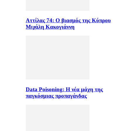
Αττίλας 74: Ο βιασμός της Κύπρου
Μιχάλη Κακογιάννη
Data Poisoning: Η νέα μάχη της
παγκόσμιας προπαγάνδας