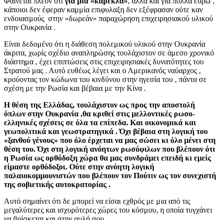
Φαίνεται πλέον ότι
για μια «καρέκλα»
, αλλά και για πολλά ευρώ ,
κάποιοι δεν έφεραν καμμία επιφυλαξη δεν εξέφρασαν ούτε καν
ενδοιασμούς στην «δωρεάν» παραχώρηση επιχειρησιακού υλικού
στην Ουκρανία .
Είναι δεδομένο ότι η διάθεση πολεμικού υλικού στην Ουκρανία
άκριτα, χωρίς σχέδιο αναπληρώσης τουλάχιστον σε άμεσο χρονικό
διάστημα , έχει επιπτώσεις στις επιχειρησιακές δυνατότητες του
Στρατού μας . Αυτό ευθέως λέγει και ο Αμερικανός ναύαρχος ,
κρούοντας τον κώδωνα του κινδύνου στην ηγεσία του , πάντα σε
σχέση με την Ρωσία και βέβαια με την Κίνα .
Η θέση της Ελλάδας, τουλάχιστον ως προς την αποστολή
όπλων στην Ουκρανία ,θα κριθεί στις μελλοντικές ρωσο-
ελληνικές σχέσεις σε όλα τα επίπεδα. Και οικονομικά και
γεωπολιτικά και γεωστρατηγικά . Όχι βέβαια στη λογική του
«ξανθού γένους» που όλο έρχεται να μας σώσει κι όλο μένει στη
θέση του. Όχι στη λογική ανόητων ρωσόφιλων που βλέπουν ότι
η Ρωσία ως ορθόδοξη χώρα θα μας συνδράμει επειδή κι εμείς
είμαστε ορθόδοξοι. Ούτε στην ανόητη λογική
παλαιοκομμουνιστών που βλέπουν τον Πούτιν ως τον συνεχιστή
της σοβιετικής αυτοκρατορίας .
Αυτό σημαίνει ότι δε μπορεί να είσαι εχθρός με μια από τις
μεγαλύτερες και ισχυρότερες χώρες του κόσμου, η οποία τυγχάνει
να βρίσκεται και στην αυλή σου.