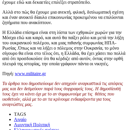
έχουμε εδώ και δεκαετίες επιλέξει στρατόπεδο.
Αλλά στο πώς θα έχουμε μια ανεκτή, φιλική, διπλωματική σχέση
και έναν ανοικτό δίαυλο επικοινωνίας προκειμένου να επιλύονται
ζητήματα που ανακύπτουν.
Η Ελλάδα επίσημα είναι στη λίστα των εχθρικών χωρών για την
Μόσχα
εδώ και καιρό, και αυτό θα παίξει ρόλο και μετά την λήξη
του ουκρανικού πολέμου, και μιας πιθανής συμφωνίας ΗΠΑ-
Ρωσίας .Όπως και να λήξει ο πόλεμος στην Ουκρανία, το μόνο
σίγουρο θα είναι στο τέλος ότι, η Ελλάδα, θα έχει χάσει πιο πολλά
από ότι προσδοκούσε ότι θα κέρδιζε από αυτόν, όντας στην ορθή
πλευρά της ιστορίας, την οποία γράφουν πάντα οι νικητές.
Πηγή:
www.militaire.gr
Τα άρθρα που δημοσιεύουμε δεν απηχούν αναγκαστικά τις απόψεις
μας και δεν δεσμεύουν παρά τους συγγραφείς τους. Η δημοσίευσή
τους έχει να κάνει όχι με το αν συμφωνούμε με τις θέσεις που
υιοθετούν, αλλά με το αν τα κρίνουμε ενδιαφέροντα για τους
αναγνώστες μας.
TAGS
Αιγαίο
Αμυντική Πολιτική
Ελληνορωσικές σχέσεις