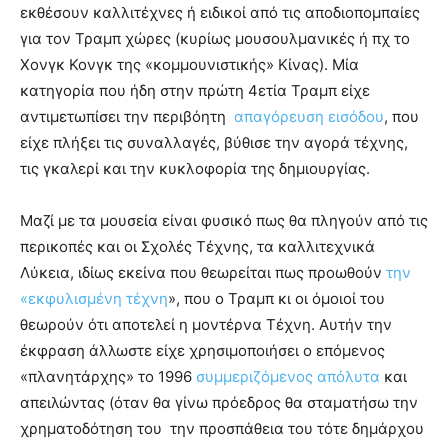
εκθέσουν καλλιτέχνες ή ειδικοί από τις αποδιοπομπαίες
για τον Τραμπ χώρες (κυρίως μουσουλμανικές ή πχ το
Χονγκ Κονγκ της «κομμουνιστικής» Κίνας). Μία
κατηγορία που ήδη στην πρώτη 4ετία Τραμπ είχε
αντιμετωπίσει την περιβόητη
απαγόρευση εισόδου
, που
είχε πλήξει τις συναλλαγές, βύθισε την αγορά τέχνης,
τις γκαλερί και την κυκλοφορία της δημιουργίας.
Μαζί με τα μουσεία είναι φυσικό πως θα πληγούν από τις
περικοπές και οι Σχολές Τέχνης, τα καλλιτεχνικά
Λύκεια, ιδίως εκείνα που θεωρείται πως προωθούν
την
«εκφυλισμένη τέχνη
», που ο Τραμπ κι οι όμοιοί του
θεωρούν ότι αποτελεί η μοντέρνα Τέχνη. Αυτήν την
έκφραση άλλωστε είχε χρησιμοποιήσει ο επόμενος
«πλανητάρχης» το 1996
συμμεριζόμενος απόλυτα
και
απειλώντας (όταν θα γίνω πρόεδρος θα σταματήσω την
χρηματοδότηση του την προσπάθεια του τότε δημάρχου