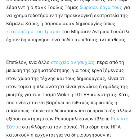
Σέραλντ ή ο Χανκ Γουίλις Τόμας
δώρισαν έργα τους
για
να χρηματοδοτήσουν την προεκλογική εκστρατεία της
Κάμαλα Χάρις, ή παρουσίασαν δημιουργίες όπως
«Ταφόπετρα του Τραμπ»
του Μπράιαν Άντριου Γουάιτλι,
έχουν δημιουργήσει ένα πεδίο αμοιβαίας αντιπάθειας.
Επιπλέον, ένα άλλο
στοιχείο ανησυχίας
, πέρα από τη
μείωση της χρηματοδότησης, για τους εργαζόμενους
στον χώρο της τέχνης και τους δημιουργούς, είναι ότι
στον τομέα η πλειονότητα είναι γυναίκες ή ομάδες της
μισητής για τον Τραμπ Woke ή LGTB+ κοινότητας. Κάτι,
που ενδέχεται να βαρύνει σε πιθανές περικοπές ή
απολύσεις -όπως αποδεικνύουν και οι πρακτικές άλλων
εξίσου συντηρητικών Ρεπουμπλικανών (βλέπε
Ρον ντε
Σάντις
στη Φλόριντα τον Ιούνιο). Ή ακόμη στις ΗΠΑ
κατοικούν ή έρχονται για να δημιουργήσουν κι