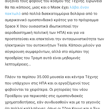
αυξάνει τους φόβους του κόσμου της Τέχνης. Ειρωνεία
θα πει κάποιος, μιας και ο Μασκ έχει
λάβει έναν
πακτωλό
από πολλά δισεκατομμύρια δολάρια από το
αμερικανικό ομοσπονδιακό κράτος για το πρόγραμμα
Space X (που ουσιαστικά ιδιωτικοποιεί την
αεροδιαστημική πολιτική των ΗΠΑ) και για να
προστατεύσει και επεκτείνει την ανταγωνιστικότητα των
ηλεκτρικών του αυτοκινήτων Τesla. Κάποιοι μιλούν για
σύγκρουση συμφερόντων, αλλά στο σύμπαν της
προεδρίας του Τραμπ αυτά είναι μηδαμινές
λεπτομέρειες…
Πλέον τα περίπου 35.000 μουσεία και κέντρα Τέχνης
που υπάρχουν στις ΗΠΑ και οι εργαζόμενοί τους
φοβούνται τα χειρότερα. Οι ρητορείες του νέου
Προέδρου για περικοπές στις ομοσπονδιακές
χρηματοδοτήσεις, εάν συνδυασθούν και με το γεγονός
ότι πολλοί καλλιτέχνες, όπως οι Τζεφ Κουνς και η Έιμι