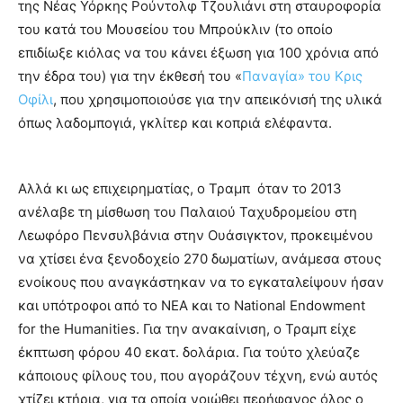
της Νέας Υόρκης Ρούντολφ Τζουλιάνι στη σταυροφορία
του κατά του Μουσείου του Μπρούκλιν (το οποίο
επιδίωξε κιόλας να του κάνει έξωση για 100 χρόνια από
την έδρα του) για την έκθεσή του «
Παναγία» του Κρις
Οφίλι
, που χρησιμοποιούσε για την απεικόνισή της υλικά
όπως λαδομπογιά, γκλίτερ και κοπριά ελέφαντα.
Αλλά κι ως επιχειρηματίας, ο Τραμπ όταν το 2013
ανέλαβε τη μίσθωση του Παλαιού Ταχυδρομείου στη
Λεωφόρο Πενσυλβάνια στην Ουάσιγκτον, προκειμένου
να χτίσει ένα ξενοδοχείο 270 δωματίων, ανάμεσα στους
ενοίκους που αναγκάστηκαν να το εγκαταλείψουν ήσαν
και υπότροφοι από το ΝΕΑ και το National Endowment
for the Humanities. Για την ανακαίνιση, ο Τραμπ είχε
έκπτωση φόρου 40 εκατ. δολάρια. Για τούτο χλεύαζε
κάποιους φίλους του, που αγοράζουν τέχνη, ενώ αυτός
χτίζει κτήρια, για τα οποία νοιώθει περήφανος όλος ο