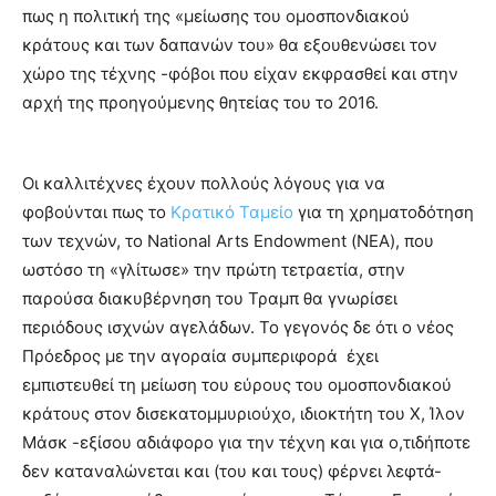
πως η πολιτική της «μείωσης του ομοσπονδιακού
κράτους και των δαπανών του» θα εξουθενώσει τον
χώρο της τέχνης -φόβοι που είχαν εκφρασθεί και στην
αρχή της προηγούμενης θητείας του το 2016.
Οι καλλιτέχνες έχουν πολλούς λόγους για να
φοβούνται πως το
Κρατικό Ταμείο
για τη χρηματοδότηση
των τεχνών, το National Arts Endowment (ΝΕΑ), που
ωστόσο τη «γλίτωσε» την πρώτη τετραετία, στην
παρούσα διακυβέρνηση του Τραμπ θα γνωρίσει
περιόδους ισχνών αγελάδων. Το γεγονός δε ότι ο νέος
Πρόεδρος με την αγοραία συμπεριφορά έχει
εμπιστευθεί τη μείωση του εύρους του ομοσπονδιακού
κράτους στον δισεκατομμυριούχο, ιδιοκτήτη του Χ, Ίλον
Μάσκ -εξίσου αδιάφορο για την τέχνη και για ο,τιδήποτε
δεν καταναλώνεται και (του και τους) φέρνει λεφτά-