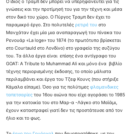
Ο ίδιος ο Τραμπ δεν μπορεί να υπερηφανευτεί για τις
γνώσεις και την προτίμησή του για την τέχνη και μέσα
στον δικό του χώρο. Ο Πύργος Τραμπ δεν έχει το
παραμικρό έργο. Στο πολυτελές
ρετιρέ του
στο
Μανχάταν έχει μία μια αναπαραγωγή του πίνακα του
Ρενουάρ «La loge» του 1874 (το πρωτότυπο βρίσκεται
στο Courtauld στο Λονδίνο) στο γραφείο της συζύγου
του. Τα άλλα έργα είναι επίσης ένα αντίγραφο του
GOAT: A Tribute to Muhammad Ali και μόνο ένα βιβλίο
τέχνης περιορισμένης έκδοσης, το οποίο μάλιστα
περιλαμβάνει και έργα του Τζεφ Κουνς (που στήριξε
Κάμαλα είπαμε). Όσο για τις πολύτιμες
φλαμανδικες
ταπετσαρίες
του 16ου αιώνα που είχε αγοράσει το 1985
για την κατοικία του στο Μαρ-α -Λάγκο στο Μαϊάμι,
έχουν καταστραφεί γιατί δεν τις προστάτευσε από τον
ήλιο και το φως.
Το
έργο του Γουόρχολ
που δημοπρατήθηκε, με τον