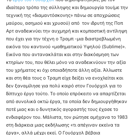
ιδιαίτερο τρόπο της σύλληψης και δημιουργία του(με την
τεχνική της «διαμαντόσκονης» πάνω σε αποχρώσεις
μαύρου, ασημιού και χρυσού) από τον ιδρυτή της Ποπ
Αρτ αναδεικνύει την αυχμηρή και κομπαστική αντίληψη
που έχει για την τέχνη ο Τραμπ -μια διαστρεβλωμένη
εικόνα του καντινού «μαθηματικού Υψηλού (Sublime)».
Εικόνα που αντανακλάται και στην διακόσμηση των
κτηρίων του, που θέλει μόνο να αναδεικνύουν την αξία
του χρήματος κι όχι οποιαδήποτε άλλη αξία. Άλλωστε
και στη θέα τους ο Τραμπ είχε δείξει να ενοχλείται και
δεν ξαναμίλησε για πολύ καιρό στον Γουόρχολ για το
δίπτυχο έργο τούτο. Το οποίο επρόκειτο να απαρτίζεται
από συνολικά οκτώ έργα, τα οποία δεν δημιουργήθηκαν
ποτέ μιας και ο δυνητικός αγοραστής τους έχασε το
ενδιαφέρον του. Μάλιστα, τον ρώτησε αμήχανα το 1983
στη διάρκεια μιας εκδήλωσης «τι απέγιναν εκείνα τα
έργα», αλλά μέχρι εκεί. Ο Γουόρχολ βέβαια