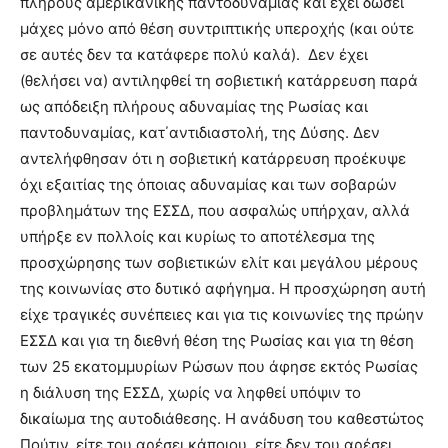
πλήρους αμερικανικής παντοδυναμίας και έχει δώσει
μάχες μόνο από θέση συντριπτικής υπεροχής (και ούτε
σε αυτές δεν τα κατάφερε πολύ καλά). Δεν έχει
(θελήσει να) αντιληφθεί τη σοβιετική κατάρρευση παρά
ως απόδειξη πλήρους αδυναμίας της Ρωσίας και
παντοδυναμίας, κατ΄αντιδιαστολή, της Δύσης. Δεν
αντελήφθησαν ότι η σοβιετική κατάρρευση προέκυψε
όχι εξαιτίας της όποιας αδυναμίας και των σοβαρών
προβλημάτων της ΕΣΣΔ, που ασφαλώς υπήρχαν, αλλά
υπήρξε εν πολλοίς και κυρίως το αποτέλεσμα της
προσχώρησης των σοβιετικών ελίτ και μεγάλου μέρους
της κοινωνίας στο δυτικό αφήγημα. Η προσχώρηση αυτή
είχε τραγικές συνέπειες και για τις κοινωνίες της πρώην
ΕΣΣΔ και για τη διεθνή θέση της Ρωσίας και για τη θέση
των 25 εκατομμυρίων Ρώσων που άφησε εκτός Ρωσίας
η διάλυση της ΕΣΣΔ, χωρίς να ληφθεί υπόψιν το
δικαίωμα της αυτοδιάθεσης. Η ανάδυση του καθεστώτος
Πούτιν, είτε του αρέσει κάποιου, είτε δεν του αρέσει