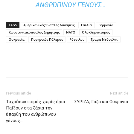
ΑΝΘΡΏΠΙΝΟΥ ΓΈΝΟΥΣ…
TAGS
Αμερικανικές Ένοπλες Δυνάμεις
Γαλλία
Γερμανία
Κωνσταντακόπουλος Δημήτρης
ΝΑΤΟ
Ολοκληρωτισμός
Ουκρανία
Πυρηνικός Πόλεμος
Ρότσιλντ
Τραμπ Ντόναλντ
Previous article
Next article
Τυχοδιωκτισμός χωρίς όρια-
ΣΥΡΙΖΑ, Γάζα και Ουκρανία
Παίζουν στα ζάρια την
ύπαρξη του ανθρώπινου
γένους…