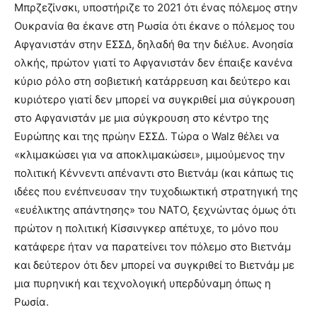
Μπρζεζίνσκι, υποστήριζε το 2021 ότι ένας πόλεμος στην
Ουκρανία θα έκανε στη Ρωσία ότι έκανε ο πόλεμος του
Αφγανιστάν στην ΕΣΣΔ, δηλαδή θα την διέλυε. Ανοησία
ολκής, πρώτον γιατί το Αφγανιστάν δεν έπαιξε κανένα
κύριο ρόλο στη σοβιετική κατάρρευση και δεύτερο και
κυριότερο γιατί δεν μπορεί να συγκριθεί μια σύγκρουση
στο Αφγανιστάν με μια σύγκρουση στο κέντρο της
Ευρώπης και της πρώην ΕΣΣΔ. Τώρα ο
Walz
θέλει να
«κλιμακώσει για να αποκλιμακώσει», μιμούμενος την
πολιτική Κέννεντι απέναντι στο Βιετνάμ (και κάπως τις
ιδέες που ενέπνευσαν την τυχοδιωκτική στρατηγική της
«ευέλικτης απάντησης» του ΝΑΤΟ, ξεχνώντας όμως ότι
πρώτον η πολιτική Κίσσινγκερ απέτυχε, το μόνο που
κατάφερε ήταν να παρατείνει τον πόλεμο στο Βιετνάμ
και δεύτερον ότι δεν μπορεί να συγκριθεί το Βιετνάμ με
μια πυρηνική και τεχνολογική υπερδύναμη όπως η
Ρωσία.