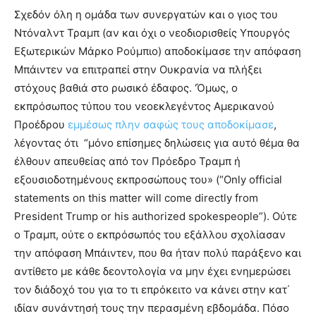
Σχεδόν όλη η ομάδα των συνεργατών και ο γιος του
Ντόναλντ Τραμπ (αν και όχι ο νεοδιορισθείς Υπουργός
Εξωτερικών Μάρκο Ρούμπιο) αποδοκίμασε την απόφαση
Μπάιντεν να επιτραπεί στην Ουκρανία να πλήξει
στόχους βαθιά στο ρωσικό έδαφος. ‘Όμως, ο
εκπρόσωπος τύπου του νεοεκλεγέντος Αμερικανού
Προέδρου
εμμέσως πλην σαφώς τους αποδοκίμασε
,
λέγοντας ότι “μόνο επίσημες δηλώσεις για αυτό θέμα θα
έλθουν απευθείας από τον Πρόεδρο Τραμπ ή
εξουσιοδοτημένους εκπροσώπους του» (“Only official
statements on this matter will come directly from
President Trump or his authorized spokespeople”). Ούτε
ο Τραμπ, ούτε ο εκπρόσωπός του εξάλλου σχολίασαν
την απόφαση Μπάιντεν, που θα ήταν πολύ παράξενο και
αντίθετο με κάθε δεοντολογία να μην έχει ενημερώσει
τον διάδοχό του για το τι επρόκειτο να κάνει στην κατ΄
ιδίαν συνάντησή τους την περασμένη εβδομάδα. Πόσο