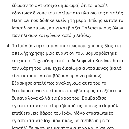
έδωσαν το αντίστοιχο σημείωμα) ότι το Ισραήλ
εξόντωσε δικούς του πολίτες στο πλαίσιο της εντολής
Hannibal που δόθηκε εκείνη τη μέρα. Επίσης έκτοτε το
Ισραήλ σκοτώνει, καίει και βιάζει Παλαιστινίους όλων
των ηλικιών και φύλων κατά χιλιάδες.
Το Ιράν δέχτηκε απανωτά επεισόδια χρήσης βίας και
απειλής χρήσης βίας εναντίον του. Βομβαρδίστηκε
έως και η Τεχεράνη κατά τη δολοφονία Χανίγιε. Κατά
τον Χάρτη του ΟΗΕ έχει δικαίωμα αυτοάμυνας (καλό
είναι κάποιοι να διαβάζουν πριν να μιλούν).
Εξάσκησε απολύτως αναλογικώς αυτό του το
δικαίωμα ή για να είμαστε ακριβέστεροι, το εξάσκησε
δυσανάλογα αλλά εις βάρος του. Βομβάρδισε
εγκαταστάσεις του Ισραήλ από τις οποίες το Ισραήλ
επιτίθεται εις βάρος του Ιράν. Μόνο στρατιωτικές
εγκαταστάσεις (όχι πολιτικές, σε αντίθεση με το
Ισραήλ) δε σκότωσε κανέναν άμαχο και ούτε καν