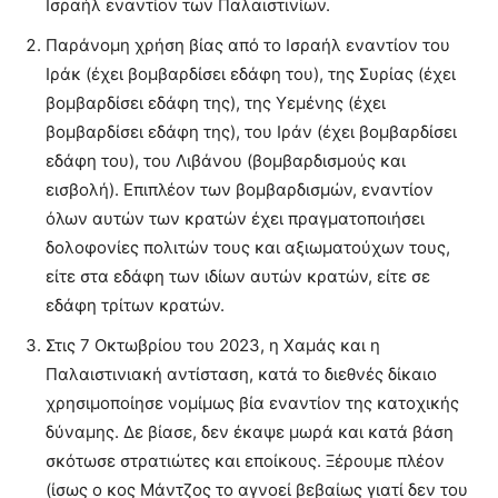
Ισραήλ εναντίον των Παλαιστινίων.
Παράνομη χρήση βίας από το Ισραήλ εναντίον του
Ιράκ (έχει βομβαρδίσει εδάφη του), της Συρίας (έχει
βομβαρδίσει εδάφη της), της Υεμένης (έχει
βομβαρδίσει εδάφη της), του Ιράν (έχει βομβαρδίσει
εδάφη του), του Λιβάνου (βομβαρδισμούς και
εισβολή). Επιπλέον των βομβαρδισμών, εναντίον
όλων αυτών των κρατών έχει πραγματοποιήσει
δολοφονίες πολιτών τους και αξιωματούχων τους,
είτε στα εδάφη των ιδίων αυτών κρατών, είτε σε
εδάφη τρίτων κρατών.
Στις 7 Οκτωβρίου του 2023, η Χαμάς και η
Παλαιστινιακή αντίσταση, κατά το διεθνές δίκαιο
χρησιμοποίησε νομίμως βία εναντίον της κατοχικής
δύναμης. Δε βίασε, δεν έκαψε μωρά και κατά βάση
σκότωσε στρατιώτες και εποίκους. Ξέρουμε πλέον
(ίσως ο κος Μάντζος το αγνοεί βεβαίως γιατί δεν του