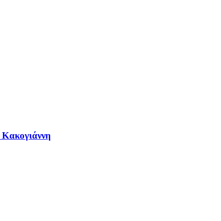
η Κακογιάννη