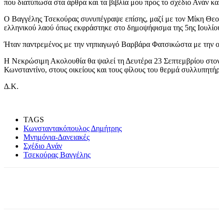
που διατύπωσα στα άρθρα και τα βιβλία μου προς το σχέδιο Ανάν και
Ο Βαγγέλης Τσεκούρας συνυπέγραψε επίσης, μαζί με τον Μίκη Θεοδ
ελληνικού λαού όπως εκφράστηκε στο δημοψήφισμα της 5ης Ιουλίο
Ήταν παντρεμένος με την νηπιαγωγό Βαρβάρα Φατσικώστα με την οπ
Η Νεκρώσιμη Ακολουθία θα ψαλεί τη Δευτέρα 23 Σεπτεμβρίου στον 
Κωνσταντίνο, στους οικείους και τους φίλους του θερμά συλλυπητήρ
Δ.Κ.
TAGS
Κωνσταντακόπουλος Δημήτρης
Μνημόνια-Δανειακές
Σχέδιο Ανάν
Τσεκούρας Βαγγέλης