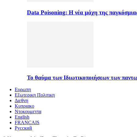
Data Poisoning: Η νέα μάχη της παγκόσμι
Το θαύμα των Ιδιωτικοποιήσεων των παντ
Ευρωπη
Εξωτερικη Πολιτικη
Διεθνη
Κυπριακο
Ντοκουμεντα
English
FRANÇAIS
Русский