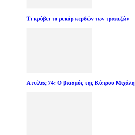
Τι κρύβει το ρεκόρ κερδών των τραπεζών
Αττίλας 74: Ο βιασμός της Κύπρου Μιχάλ