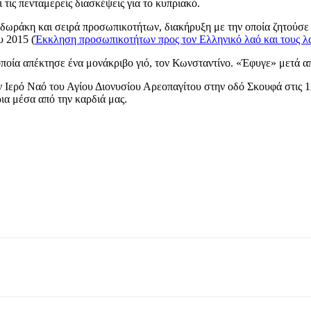
 τις πενταμερείς διασκέψεις για το κυπριακό.
ωράκη και σειρά προσωπικοτήτων, διακήρυξη με την οποία ζητούσε ν
υ 2015 (
Έκκληση προσωπικοτήτων προς τον Ελληνικό λαό και τους λ
οία απέκτησε ένα μονάκριβο γιό, τον Κωνσταντίνο. «Έφυγε» μετά α
Ιερό Ναό του Αγίου Διονυσίου Αρεοπαγίτου στην οδό Σκουφά στις 1
ια μέσα από την καρδιά μας.