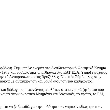
βόννη. Συμμετείχε ενεργά στο Αντιδικτατορικό Φοιτητικό Κίνημα
ου 1973 και βασανίστηκε απάνθρωπα στο ΕΑΤ ΕΣΑ. Υπήρξε μάχιμος
νική Αντιπροσωπεία στις Βρυξέλλες. Νομικός Σύμβουλος στην
άοκνα με αυταπάρνηση και βαθιά αίσθηση του καθήκοντος.
ή και διάλογο, συμφωνώντας απολύτως στα κεντρικά ζητήματα που
αι τα αποικιοκρατικά Μνημόνια και Δανειακές, το πρώτο, το PSI,
η, στο να βεβαιωθώ για την ορθότητα των νομικών ιδίως κριτικών