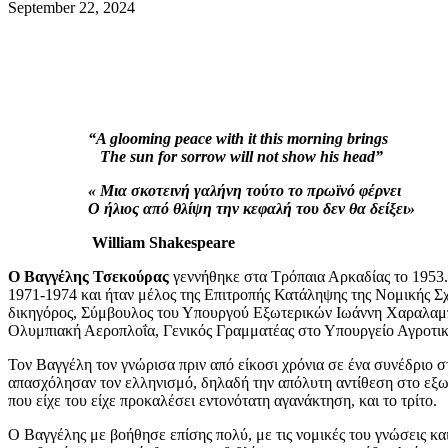
September 22, 2024
“A glooming peace with it this morning brings
The sun for sorrow will not show his head”
« Μια σκοτεινή γαλήνη τούτο το πρωϊνό φέρνει
Ο ήλιος από θλίψη την κεφαλή του δεν θα δείξει»
William Shakespeare
O Βαγγέλης Τσεκούρας
γεννήθηκε στα Τρόπαια Αρκαδίας το 1953
1971-1974 και ήταν μέλος της Επιτροπής Κατάληψης της Νομικής 
δικηγόρος, Σύμβουλος του Υπουργού Εξωτερικών Ιωάννη Χαραλαμ
Ολυμπιακή Αεροπλοΐα, Γενικός Γραμματέας στο Υπουργείο Αγροτικ
Τον Βαγγέλη τον γνώρισα πριν από είκοσι χρόνια σε ένα συνέδριο 
απασχόλησαν τον ελληνισμό, δηλαδή την απόλυτη αντίθεση στο εξωφρ
που είχε του είχε προκαλέσει εντονότατη αγανάκτηση, και το τρίτο.
Ο Βαγγέλης με βοήθησε επίσης πολύ, με τις νομικές του γνώσεις κα