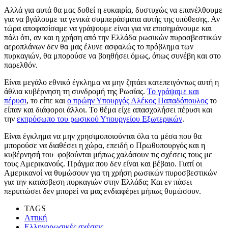
Αλλά για αυτά θα μας δοθεί η ευκαιρία, δυστυχώς να επανέλθουμε
για να βγάλουμε τα γενικά συμπεράσματα αυτής της υπόθεσης. Αν
τώρα αποφασίσαμε να γράψουμε είναι για να επισημάνουμε και
πάλι ότι, αν και η χρήση από την Ελλάδα ρωσικών πυροσβεστικών
αεροπλάνων δεν θα μας έλυνε ασφαλώς το πρόβλημα των
πυρκαγιών, θα μπορούσε να βοηθήσει όμως, όπως συνέβη και στο
παρελθόν.
Είναι μεγάλο εθνικό έγκλημα να μην ζητάει κατεπειγόντως αυτή η
άθλια κυβέρνηση τη συνδρομή της Ρωσίας.
Το γράψαμε και
πέρυσι
, το είπε και
ο πρώην Υπουργός Αλέκος Παπαδόπουλος
το
είπαν και διάφοροι άλλοι. Το θέμα είχε απασχολήσει πέρυσι και
την
εκπρόσωπο του ρωσικού Υπουργείου Εξωτερικών
.
Είναι έγκλημα να μην χρησιμοποιούνται όλα τα μέσα που θα
μπορούσε να διαθέσει η χώρα, επειδή ο Πρωθυπουργός και η
κυβέρνησή του φοβούνται μήπως χαλάσουν τις σχέσεις τους με
τους Αμερικανούς. Πράγμα που δεν είναι και βέβαιο. Γιατί οι
Αμερικανοί να θυμώσουν για τη χρήση ρωσικών πυροσβεστικών
για την κατάσβεση πυρκαγιών στην Ελλάδα; Και εν πάσει
περιπτώσει δεν μπορεί να μας ενδιαφέρει μήπως θυμώσουν.
TAGS
Αττική
Ελληνορωσικές σχέσεις