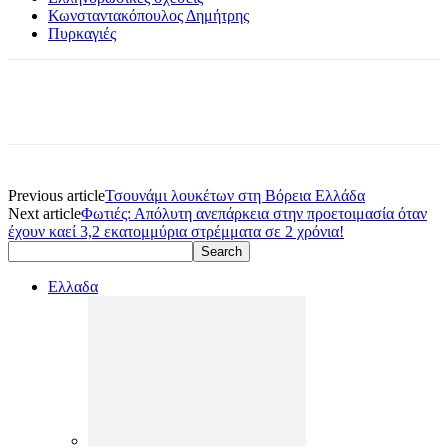
Κωνσταντακόπουλος Δημήτρης
Πυρκαγιές
Previous article
Τσουνάμι λουκέτων στη Βόρεια Ελλάδα
Next article
Φωτιές: Απόλυτη ανεπάρκεια στην προετοιμασία όταν
έχουν καεί 3,2 εκατομμύρια στρέμματα σε 2 χρόνια!
Ελλαδα