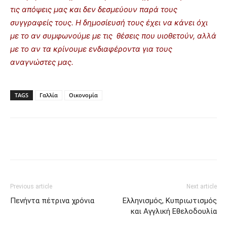
τις απόψεις μας και δεν δεσμεύουν παρά τους
συγγραφείς τους. Η δημοσίευσή τους έχει να κάνει όχι
με το αν συμφωνούμε με τις θέσεις που υιοθετούν, αλλά
με το αν τα κρίνουμε ενδιαφέροντα για τους
αναγνώστες μας.
TAGS
Γαλλία
Οικονομία
Previous article
Next article
Πενήντα πέτρινα χρόνια
Ελληνισμός, Κυπριωτισμός
και Αγγλική Εθελοδουλία