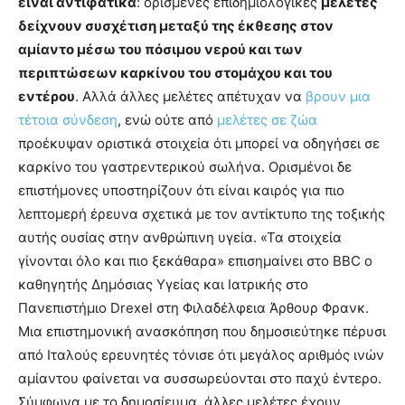
είναι αντιφατικά
: ορισμένες επιδημιολογικές
μελέτες
δείχνουν συσχέτιση μεταξύ της έκθεσης στον
αμίαντο μέσω του πόσιμου νερού και των
περιπτώσεων καρκίνου του στομάχου και του
εντέρου
. Αλλά άλλες μελέτες απέτυχαν να
βρουν μια
τέτοια σύνδεση
, ενώ ούτε από
μελέτες σε ζώα
προέκυψαν οριστικά στοιχεία ότι μπορεί να οδηγήσει σε
καρκίνο του γαστρεντερικού σωλήνα. Ορισμένοι δε
επιστήμονες υποστηρίζουν ότι είναι καιρός για πιο
λεπτομερή έρευνα σχετικά με τον αντίκτυπο της τοξικής
αυτής ουσίας στην ανθρώπινη υγεία. «Τα στοιχεία
γίνονται όλο και πιο ξεκάθαρα» επισημαίνει στο BBC ο
καθηγητής Δημόσιας Υγείας και Ιατρικής στο
Πανεπιστήμιο Drexel στη Φιλαδέλφεια Άρθουρ Φρανκ.
Μια επιστημονική ανασκόπηση που δημοσιεύτηκε πέρυσι
από Ιταλούς ερευνητές τόνισε ότι μεγάλος αριθμός ινών
αμίαντου φαίνεται να συσσωρεύονται στο παχύ έντερο.
Σύμφωνα με το δημοσίευμα, άλλες μελέτες έχουν