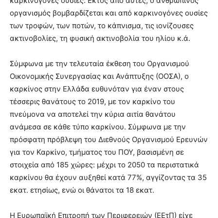
καρκινογόνες ουσίες. Εκτός από αυτές, ο ανθρώπινος
οργανισμός βομβαρδίζεται και από καρκινογόνες ουσίες
των τροφών, των ποτών, το κάπνισμα, τις ιονίζουσες
ακτινοβολίες, τη φυσική ακτινοβολία του ηλίου κ.ά.
Σύμφωνα με την τελευταία έκθεση του Οργανισμού
Οικονομικής Συνεργασίας και Ανάπτυξης (ΟΟΣΑ), ο
καρκίνος στην Ελλάδα ευθυνόταν για έναν στους
τέσσερις θανάτους το 2019, με τον καρκίνο του
πνεύμονα να αποτελεί την κύρια αιτία θανάτου
ανάμεσα σε κάθε τύπο καρκίνου. Σύμφωνα με την
πρόσφατη πρόβλεψη του Διεθνούς Οργανισμού Ερευνών
για τον Καρκίνο, τμήματος του ΠΟΥ, βασισμένη σε
στοιχεία από 185 χώρες: μέχρι το 2050 τα περιστατικά
καρκίνου θα έχουν αυξηθεί κατά 77%, αγγίζοντας τα 35
εκατ. ετησίως, ενώ οι θάνατοι τα 18 εκατ.
Η Ευρωπαϊκή Επιτροπή των Περιφερειών (ΕΕτΠ) είχε