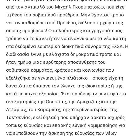
από τον αντίπαλό του Μιχαήλ Γκορμπατσώφ, που είχε
τη θέση του σοβιετικού προέδρου. Μην έχοντας τρόπο
να τον καθαιρέσει από Πρόεδρο, διέλυσε τη χώρα της
οποίας προήδρευε! Ο απλούστερος και γρηγορότερος
τρόπος να το κάνει ήταν να αναγνωρίσει τα νέα κράτη
στα δεδομένα εσωτερικά διοικητικά σύνορα της ΕΣΣΔ. Η
διαδικασία έγινε με ελάχιστα δημοκρατικό τρόπο και
ήταν τμήμα μιας ευρύτερης αποσύνθεσης του
σοβιετικού κόμματος, κράτους και κοινωνίας που
εξελίχθηκε σε γενικευμένο πλιάτσικο – όποιος είχε τη
δυνατότητα έπαιρνε τον έλεγχο της ιδιοκτησίας ή της
κατά περιοχές εξουσίας. ‘Ετσι προέκυψαν οι ντε φάκτο
ανεξαρτησίες της Οσσετίας, της Αμπχαζίας και της
Ατζάριας, του Καραμπάχ, της Υπερδνειστερίας, της
Τσετσενίας, εκεί δηλαδή που υπήρχαν αρκετά ισχυρές
τοπικές εξουσίες και επαρκής εθνική νομιμοποίηση για
να εμποδίσουν την άσκηση της εξουσίας των νέων