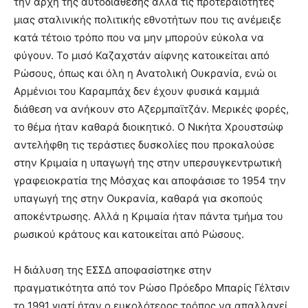
την αρχή της αυτοδιάθεσης αλλά τις προτεραιότητες
μιας σταλινικής πολιτικής εθνοτήτων που τις ανέμειξε
κατά τέτοιο τρόπο που να μην μπορούν εύκολα να
φύγουν. Το μισό Καζαχστάν αίφνης κατοικείται από
Ρώσους, όπως και όλη η Ανατολική Ουκρανία, ενώ οι
Αρμένιοι του Καραμπάχ δεν έχουν φυσικά καμμιά
διάθεση να ανήκουν στο Αζερμπαϊτζάν. Μερικές φορές,
το θέμα ήταν καθαρά διοικητικό. Ο Νικήτα Χρουστσώφ
αντελήφθη τις τεράστιες δυσκολίες που προκαλούσε
στην Κριμαία η υπαγωγή της στην υπερσυγκεντρωτική
γραφειοκρατία της Μόσχας και αποφάσισε το 1954 την
υπαγωγή της στην Ουκρανία, καθαρά για σκοπούς
αποκέντρωσης. Αλλά η Κριμαία ήταν πάντα τμήμα του
ρωσικού κράτους και κατοικείται από Ρώσους.
Η διάλυση της ΕΣΣΔ αποφασίστηκε στην
πραγματικότητα από τον Ρώσο Πρόεδρο Μπαρίς Γέλτσιν
το 1991 γιατί ήταν ο ευκολότερος τρόπος να απαλλαγεί