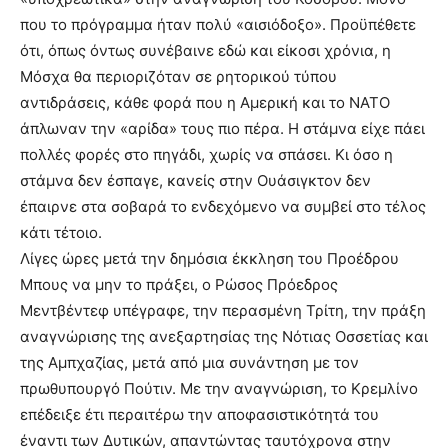
που το πρόγραμμα ήταν πολύ «αισιόδοξο». Προϋπέθετε
ότι, όπως όντως συνέβαινε εδώ και είκοσι χρόνια, η
Μόσχα θα περιοριζόταν σε ρητορικού τύπου
αντιδράσεις, κάθε φορά που η Αμερική και το ΝΑΤΟ
άπλωναν την «αρίδα» τους πιο πέρα. Η στάμνα είχε πάει
πολλές φορές στο πηγάδι, χωρίς να σπάσει. Κι όσο η
στάμνα δεν έσπαγε, κανείς στην Ουάσιγκτον δεν
έπαιρνε στα σοβαρά το ενδεχόμενο να συμβεί στο τέλος
κάτι τέτοιο.
Λίγες ώρες μετά την δημόσια έκκληση του Προέδρου
Μπους να μην το πράξει, ο Ρώσος Πρόεδρος
Μεντβέντεφ υπέγραφε, την περασμένη Τρίτη, την πράξη
αναγνώρισης της ανεξαρτησίας της Νότιας Οσσετίας και
της Αμπχαζίας, μετά από μια συνάντηση με τον
πρωθυπουργό Πούτιν. Με την αναγνώριση, το Κρεμλίνο
επέδειξε έτι περαιτέρω την αποφασιστικότητά του
έναντι των Δυτικών, απαντώντας ταυτόχρονα στην