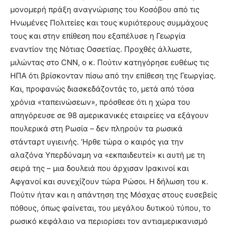
μονομερή πράξη αναγνώρισης του Κοσόβου από τις
Ηνωμένες Πολιτείες και τους κυριότερους συμμάχους
τους και στην επίθεση που εξαπέλυσε η Γεωργία
εναντίον της Νότιας Οσσετίας. Προχθές άλλωστε,
μιλώντας στο CNN, o κ. Πούτιν κατηγόρησε ευθέως τις
ΗΠΑ ότι βρίσκονταν πίσω από την επίθεση της Γεωργίας.
Και, προφανώς διασκεδάζοντάς το, μετά από τόσα
χρόνια «ταπεινώσεων», πρόσθεσε ότι η χώρα του
απηγόρευσε σε 98 αμερικανικές εταιρείες να εξάγουν
πουλερικά στη Ρωσία – δεν πληρούν τα ρωσικά
στάνταρτ υγιεινής. ‘Ηρθε τώρα ο καιρός για την
αλαζόνα Υπερδύναμη να «εκπαιδευτεί» κι αυτή με τη
σειρά της – μια δουλειά που άρχισαν Ιρακινοί και
Αφγανοί και συνεχίζουν τώρα Ρώσοι. Η δήλωση του κ.
Πούτιν ήταν και η απάντηση της Μόσχας στους ευσεβείς
πόθους, όπως φαίνεται, του μεγάλου δυτικού τύπου, το
ρωσικό κεφάλαιο να περιορίσει τον αντιαμερικανισμό