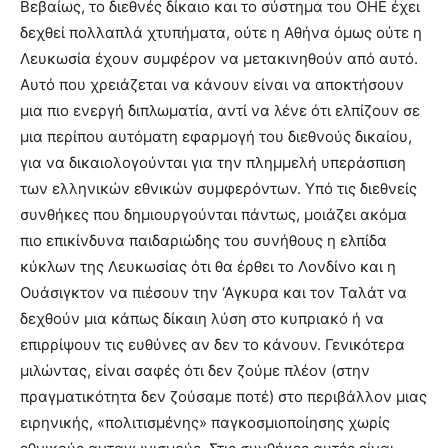
Βεβαίως, το διεθνές δίκαιο και το σύστημα του ΟΗΕ έχει
δεχθεί πολλαπλά χτυπήματα, ούτε η Αθήνα όμως ούτε η
Λευκωσία έχουν συμφέρον να μετακινηθούν από αυτό.
Αυτό που χρειάζεται να κάνουν είναι να αποκτήσουν
μια πιο ενεργή διπλωματία, αντί να λένε ότι ελπίζουν σε
μια περίπου αυτόματη εφαρμογή του διεθνούς δικαίου,
για να δικαιολογούνται για την πλημμελή υπεράσπιση
των ελληνικών εθνικών συμφερόντων. Υπό τις διεθνείς
συνθήκες που δημιουργούνται πάντως, μοιάζει ακόμα
πιο επικίνδυνα παιδαριώδης του συνήθους η ελπίδα
κύκλων της Λευκωσίας ότι θα έρθει το Λονδίνο και η
Ουάσιγκτον να πιέσουν την ‘Αγκυρα και τον Ταλάτ να
δεχθούν μια κάπως δίκαιη λύση στο κυπριακό ή να
επιρρίψουν τις ευθύνες αν δεν το κάνουν. Γενικότερα
μιλώντας, είναι σαφές ότι δεν ζούμε πλέον (στην
πραγματικότητα δεν ζούσαμε ποτέ) στο περιβάλλον μιας
ειρηνικής, «πολιτισμένης» παγκοσμιοποίησης χωρίς