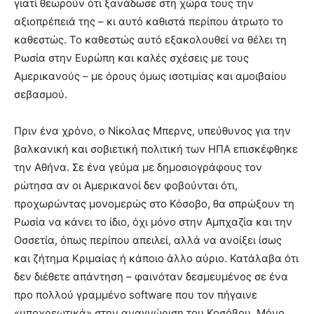
γιατί θεωρούν ότι ξανάδωσε στη χώρα τους την
αξιοπρέπειά της – κι αυτό καθιστά περίπου άτρωτο το
καθεστώς. Το καθεστώς αυτό εξακολουθεί να θέλει τη
Ρωσία στην Ευρώπη και καλές σχέσεις με τους
Αμερικανούς – με όρους όμως ισοτιμίας και αμοιβαίου
σεβασμού.
Πριν ένα χρόνο, ο Νίκολας Μπερνς, υπεύθυνος για την
βαλκανική και σοβιετική πολιτική των ΗΠΑ επισκέφθηκε
την Αθήνα. Σε ένα γεύμα με δημοσιογράφους τον
ρώτησα αν οι Αμερικανοί δεν φοβούνται ότι,
προχωρώντας μονομερώς στο Κόσοβο, θα σπρώξουν τη
Ρωσία να κάνει το ίδιο, όχι μόνο στην Αμπχαζία και την
Οσσετία, όπως περίπου απειλεί, αλλά να ανοίξει ίσως
και ζήτημα Κριμαίας ή κάποιο άλλο αύριο. Κατάλαβα ότι
δεν διέθετε απάντηση – φαινόταν δεσμευμένος σε ένα
προ πολλού γραμμένο software που τον πήγαινε
«υποχρεωτικά» στην αναγνώριση του Κοσόβου. Μόνο