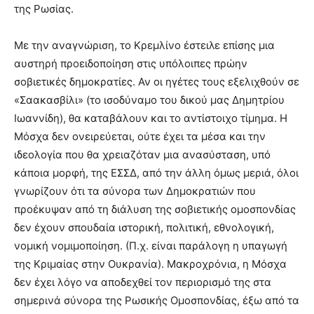
της Ρωσίας.
Με την αναγνώριση, το Κρεμλίνο έστειλε επίσης μια
αυστηρή προειδοποίηση στις υπόλοιπες πρώην
σοβιετικές δημοκρατίες. Αν οι ηγέτες τους εξελιχθούν σε
«Σαακασβίλι» (το ισοδύναμο του δικού μας Δημητρίου
Ιωαννίδη), θα καταβάλουν και το αντίστοιχο τίμημα. Η
Μόσχα δεν ονειρεύεται, ούτε έχει τα μέσα και την
ιδεολογία που θα χρειαζόταν μια ανασύσταση, υπό
κάποια μορφή, της ΕΣΣΔ, από την άλλη όμως μεριά, όλοι
γνωρίζουν ότι τα σύνορα των Δημοκρατιών που
προέκυψαν από τη διάλυση της σοβιετικής ομοσπονδίας
δεν έχουν σπουδαία ιστορική, πολιτική, εθνολογική,
νομική νομιμοποίηση. (Π.χ. είναι παράλογη η υπαγωγή
της Κριμαίας στην Ουκρανία). Μακροχρόνια, η Μόσχα
δεν έχει λόγο να αποδεχθεί τον περιορισμό της στα
σημερινά σύνορα της Ρωσικής Ομοσπονδίας, έξω από τα