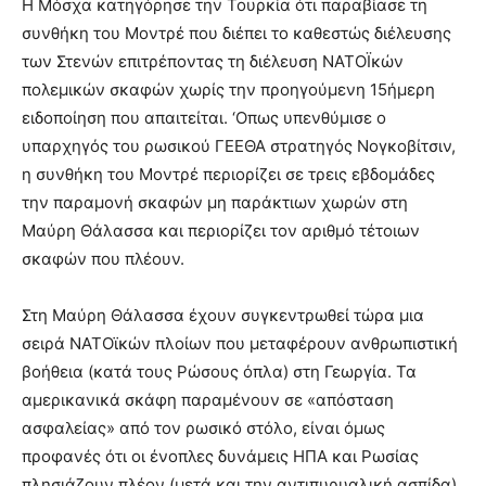
Η Μόσχα κατηγόρησε την Τουρκία ότι παραβίασε τη
συνθήκη του Μοντρέ που διέπει το καθεστώς διέλευσης
των Στενών επιτρέποντας τη διέλευση ΝΑΤΟΪκών
πολεμικών σκαφών χωρίς την προηγούμενη 15ήμερη
ειδοποίηση που απαιτείται. ‘Οπως υπενθύμισε ο
υπαρχηγός του ρωσικού ΓΕΕΘΑ στρατηγός Νογκοβίτσιν,
η συνθήκη του Μοντρέ περιορίζει σε τρεις εβδομάδες
την παραμονή σκαφών μη παράκτιων χωρών στη
Μαύρη Θάλασσα και περιορίζει τον αριθμό τέτοιων
σκαφών που πλέουν.
Στη Μαύρη Θάλασσα έχουν συγκεντρωθεί τώρα μια
σειρά ΝΑΤΟϊκών πλοίων που μεταφέρουν ανθρωπιστική
βοήθεια (κατά τους Ρώσους όπλα) στη Γεωργία. Τα
αμερικανικά σκάφη παραμένουν σε «απόσταση
ασφαλείας» από τον ρωσικό στόλο, είναι όμως
προφανές ότι οι ένοπλες δυνάμεις ΗΠΑ και Ρωσίας
πλησιάζουν πλέον (μετά και την αντιπυρυαλική ασπίδα)