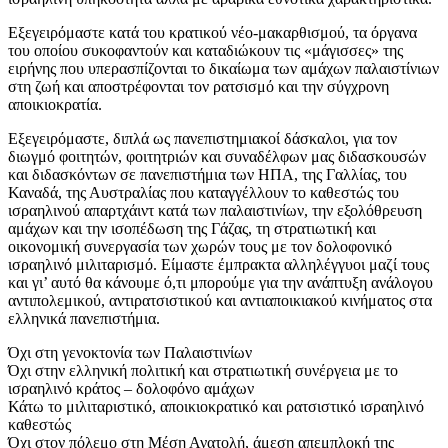
Εξεγειρόμαστε κατά του κρατικού νέο-μακαρθισμού, τα όργανα
του οποίου συκοφαντούν και καταδιώκουν τις «μάγισσες» της
ειρήνης που υπερασπίζονται το δικαίωμα των αμάχων παλαιστίνιων
στη ζωή και αποστρέφονται τον ρατσισμό και την σύγχρονη
αποικιοκρατία.
Εξεγειρόμαστε, διπλά ως πανεπιστημιακοί δάσκαλοι, για τον
διωγμό φοιτητών, φοιτητριών και συναδέλφων μας διδασκουσών
και διδασκόντων σε πανεπιστήμια των ΗΠΑ, της Γαλλίας, του
Καναδά, της Αυστραλίας που καταγγέλλουν το καθεστώς του
ισραηλινού απαρτχάιντ κατά των παλαιστινίων, την εξολόθρευση
αμάχων και την ισοπέδωση της Γάζας, τη στρατιωτική και
οικονομική συνεργασία των χωρών τους με τον δολοφονικό
ισραηλινό μιλιταρισμό. Είμαστε έμπρακτα αλληλέγγυοι μαζί τους
και γι’ αυτό θα κάνουμε ό,τι μπορούμε για την ανάπτυξη ανάλογου
αντιπολεμικού, αντιρατσιστικού και αντιαποικιακού κινήματος στα
ελληνικά πανεπιστήμια.
Όχι στη γενοκτονία των Παλαιστινίων
Όχι στην ελληνική πολιτική και στρατιωτική συνέργεια με το
ισραηλινό κράτος – δολοφόνο αμάχων
Κάτω το μιλιταριστικό, αποικιοκρατικό και ρατσιστικό ισραηλινό
καθεστώς
Όχι στον πόλεμο στη Μέση Ανατολή, άμεση απεμπλοκή της