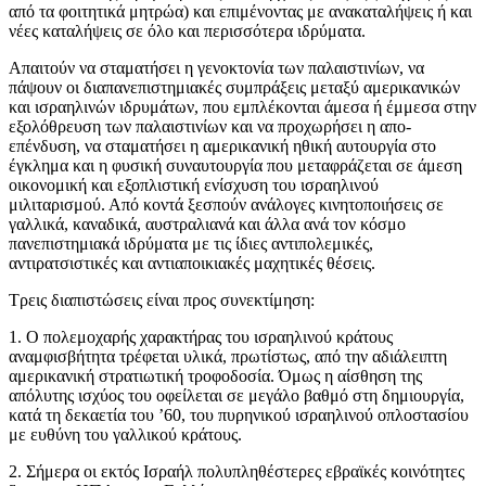
από τα φοιτητικά μητρώα) και επιμένοντας με ανακαταλήψεις ή και
νέες καταλήψεις σε όλο και περισσότερα ιδρύματα.
Απαιτούν να σταματήσει η γενοκτονία των παλαιστινίων, να
πάψουν οι διαπανεπιστημιακές συμπράξεις μεταξύ αμερικανικών
και ισραηλινών ιδρυμάτων, που εμπλέκονται άμεσα ή έμμεσα στην
εξολόθρευση των παλαιστινίων και να προχωρήσει η απο-
επένδυση, να σταματήσει η αμερικανική ηθική αυτουργία στο
έγκλημα και η φυσική συναυτουργία που μεταφράζεται σε άμεση
οικονομική και εξοπλιστική ενίσχυση του ισραηλινού
μιλιταρισμού. Από κοντά ξεσπούν ανάλογες κινητοποιήσεις σε
γαλλικά, καναδικά, αυστραλιανά και άλλα ανά τον κόσμο
πανεπιστημιακά ιδρύματα με τις ίδιες αντιπολεμικές,
αντιρατσιστικές και αντιαποικιακές μαχητικές θέσεις.
Τρεις διαπιστώσεις είναι προς συνεκτίμηση:
1. O πολεμοχαρής χαρακτήρας του ισραηλινού κράτους
αναμφισβήτητα τρέφεται υλικά, πρωτίστως, από την αδιάλειπτη
αμερικανική στρατιωτική τροφοδοσία. Όμως η αίσθηση της
απόλυτης ισχύος του οφείλεται σε μεγάλο βαθμό στη δημιουργία,
κατά τη δεκαετία του ’60, του πυρηνικού ισραηλινού οπλοστασίου
με ευθύνη του γαλλικού κράτους.
2. Σήμερα οι εκτός Ισραήλ πολυπληθέστερες εβραϊκές κοινότητες