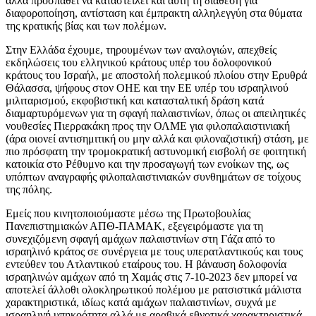
αλλά προσπαθεί να καταστείλει και αυτή τη διάθεση για
διαφοροποίηση, αντίσταση και έμπρακτη αλληλεγγύη στα θύματα
της κρατικής βίας και των πολέμων.
Στην Ελλάδα έχουμε, τηρουμένων των αναλογιών, απεχθείς
εκδηλώσεις του ελληνικού κράτους υπέρ του δολοφονικού
κράτους του Ισραήλ, με αποστολή πολεμικού πλοίου στην Ερυθρά
Θάλασσα, ψήφους στον ΟΗΕ και την ΕΕ υπέρ του ισραηλινού
μιλιταρισμού, εκφοβιστική και κατασταλτική δράση κατά
διαμαρτυρόμενων για τη σφαγή παλαιστινίων, όπως οι απειλητικές
νουθεσίες Πιερρακάκη προς την ΟΛΜΕ για φιλοπαλαιστινιακή
(άρα οιονεί αντισημιτική ου μην αλλά και φιλοναζιστική) στάση, με
πιο πρόσφατη την τρομοκρατική αστυνομική εισβολή σε φοιτητική
κατοικία στο Ρέθυμνο και την προσαγωγή των ενοίκων της, ως
υπόπτων αναγραφής φιλοπαλαιστινιακών συνθημάτων σε τοίχους
της πόλης.
Εμείς που κινητοποιούμαστε μέσω της Πρωτοβουλίας
Πανεπιστημιακών ΑΠΘ-ΠΑΜΑΚ, εξεγειρόμαστε για τη
συνεχιζόμενη σφαγή αμάχων παλαιστινίων στη Γάζα από το
ισραηλινό κράτος σε συνέργεια με τους υπερατλαντικούς και τους
εντεύθεν του Ατλαντικού εταίρους του. Η βάναυση δολοφονία
ισραηλινών αμάχων από τη Χαμάς στις 7-10-2023 δεν μπορεί να
αποτελεί άλλοθι ολοκληρωτικού πολέμου με ρατσιστικά μάλιστα
χαρακτηριστικά, ιδίως κατά αμάχων παλαιστινίων, συχνά με
ισραηλινή υπηκοότητα αλλά με αραβικά εθνοτικά χαρακτηριστικά.