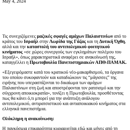
May 4, 2024
Τις συνεχιζόμενες
μαζικές σφαγές αμάχων Παλαιστινίων
από το
κράτος του
Ισραήλ
στην
Λωρίδα της Γάζας
και τη
Δυτική Όχθη
,
αλλά και την
καταστολή του αντιπολεμικού φοιτητικού
κινήματος
«σε χώρες συνεργούς των εγκλημάτων πολέμου του
Ισραήλ», όπως χαρακτηριστικά αναφέρει σε ανακοίνωσή της,
καταγγέλλει η
Πρωτοβουλία Πανεπιστημιακών ΑΠΘ-ΠΑΜΑΚ.
«Εξεγειρόμαστε κατά του κρατικού νέο-μακαρθισμού, τα όργανα
του οποίου συκοφαντούν και καταδιώκουν τις “μάγισσες” της
ειρήνης που υπερασπίζονται το δικαίωμα των αμάχων
Παλαιστίνιων στη ζωή και αποστρέφονται τον ρατσισμό και την
σύγχρονη αποικιοκρατία», τονίζει η Πρωτοβουλία, προσθέτοντας
πως θα κάνει ό,τι μπορεί για την ανάπτυξη ανάλογου
αντιπολεμικού, αντιρατσιστικού και αντιαποικιακού κινήματος στα
ελληνικά πανεπιστήμια.
Ολόκληρη η ανακοίνωση:
Η παγκόσμια επικαιρότητα κυριαρχείται εδώ και μήνες από τη