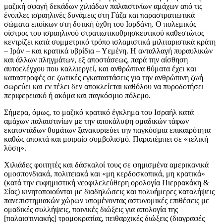
μαζική σφαγή δεκάδων χιλιάδων παλαιστινίων αμάχων από τις
ένοπλες ισραηλινές δυνάμεις στη Γάζα και παραστρατιωτικά
σώματα εποίκων στη δυτική όχθη του Ιορδάνη. Ο πολεμικός
οίστρος του ισραηλινού στρατιωτικοθρησκευτικού καθεστώτος
κεντρίζει κατά συμμετρικό τρόπο ισλαμιστικά μιλιταριστικά κράτη
– Ιράν – και κρατικά υβρίδια – Υεμένη. Η ανταλλαγή πυραυλικών
και άλλων πληγμάτων, εξ αποστάσεως, παρά την αίσθηση
αυτοελέγχου που καλλιεργεί, και ανθρώπινα θύματα έχει και
καταστροφές σε ζωτικές εγκαταστάσεις για την ανθρώπινη ζωή
σωρεύει και εν τέλει δεν αποκλείεται καθόλου να πυροδοτήσει
περιφερειακό ή ακόμα και παγκόσμιο πόλεμο.
Σήμερα, όμως, το μαζικό κρατικό έγκλημα του Ισραήλ κατά
αμάχων παλαιστινίων με την αποκάλυψη ομαδικών τάφων
εκατοντάδων θυμάτων ξανακυριεύει την παγκόσμια επικαιρότητα
καθώς αποκτά και μοιραίο συμβολισμό. Παραπέμπει σε «τελική
λύση».
Χιλιάδες φοιτητές και δάσκαλοί τους σε φημισμένα αμερικανικά
ομοσπονδιακά, πολιτειακά και «μη κερδοσκοπικά, μη κρατικά»
(κατά την ευφημιστική νεοφιλελεύθερη ορολογία Πιερρακάκη &
Σίας) κινητοποιούνται με διαδηλώσεις και πολυήμερες καταλήψεις
πανεπιστημιακών χώρων υπομένοντας αστυνομικές επιθέσεις με
ομαδικές συλλήψεις, ποινικές διώξεις για απολογία της
[παλαιστινιακής] τρομοκρατίας, πειθαρχικές διώξεις (διαγραφές