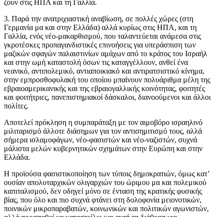
ζουν στις ΗΠΑ και τη Γαλλία.
3. Παρά την ανατριχιαστική αναβίωση, σε πολλές χώρες (στη
Γερμανία μα και στην Ελλάδα) αλλά κυρίως στις ΗΠΑ, και τη
Γαλλία, ενός νέο-μακαρθισμού, που ταλαντεύεται ανάμεσα στις
γκροτέσκες προπαγανδιστικές επινοήσεις για υπεράσπιση των
μαζικών σφαγών παλαιστινίων αμάχων από το κράτος του Ισραήλ
και στην ωμή καταστολή όσων τις καταγγέλλουν, ανθεί ένα
νεανικό, αντιπολεμικό, αντιαποικιακό και αντιρατσιστικό κίνημα,
στην εμπροσθοφυλακή του οποίου μπαίνουν πολυάριθμα μέλη της
εβραιοαμερικανικής και της εβραιογαλλικής κοινότητας, φοιτητές
και φοιτήτριες, πανεπιστημιακοί δάσκαλοι, διανοούμενοι και άλλοι
πολίτες.
Αποτελεί πρόκληση η συμπαράταξη με τον αιμοβόρο ισραηλινό
μιλιταρισμό άλλοτε διάσημων για τον αντισημιτισμό τους, αλλά
σήμερα ισλαμοφάγων, νέο-φασιστών και νέο-ναζιστών, συχνά
μάλιστα μελών κυβερνητικών σχημάτων στην Ευρώπη και στην
Ελλάδα.
Η προϊούσα φασιστικοποίηση των τύποις δημοκρατιών, όμως κατ’
ουσίαν απολυταρχικών ολιγαρχιών του ώριμου μα και πολεμικού
καπιταλισμού, δεν οδηγεί μόνο σε ένταση της κρατικής φυσικής
βίας, που όλο και πιο συχνά φτάνει στη δολοφονία μειονοτικών,
ποινικών μικροπαραβατών, κοινωνικών και πολιτικών αγωνιστών,