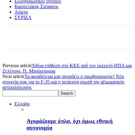
Ελληνορωσικές σχέσεις
Κασσελάκης Στέφανος
Λόμπυ
ΣΥΡΙΖΑ
Previous article
Άθλια επίθεση στο ΚΚΕ από τον εκλεκτό ΗΠΑ και
Ζελένσκι, Π. Μπούμπουρα
Next article
Τα ακριβότερα μας αγοράζει ο πρωθυπουργός! Νέα
στοιχεία σοκ για το F-35 και η περίεργη σιωπή της αξιωματικής
αντιπολίτευσης
Ελλαδα
Αγοράζουμε όπλα, όχι όμως εθνική
αυτονομία