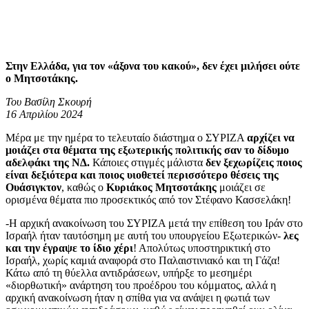
Στην Ελλάδα, για τον «άξονα του κακού», δεν έχει μιλήσει ούτε
ο Μητσοτάκης.
Του Βασίλη Σκουρή
16 Απριλίου 2024
Μέρα με την ημέρα το τελευταίο διάστημα ο ΣΥΡΙΖΑ
αρχίζει να
μοιάζει στα θέματα της εξωτερικής πολιτικής σαν το δίδυμο
αδελφάκι της ΝΔ.
Κάποιες στιγμές μάλιστα
δεν ξεχωρίζεις ποιος
είναι δεξιότερα και ποιος υιοθετεί περισσότερο θέσεις της
Ουάσιγκτον
, καθώς ο
Κυριάκος Μητσοτάκης
μοιάζει σε
ορισμένα θέματα πιο προσεκτικός από τον Στέφανο Κασσελάκη!
-Η αρχική ανακοίνωση του ΣΥΡΙΖΑ μετά την επίθεση του Ιράν στο
Ισραήλ ήταν ταυτόσημη με αυτή του υπουργείου Εξωτερικών-
λες
και την έγραψε το ίδιο χέρι
! Απολύτως υποστηρικτική στο
Ισραήλ, χωρίς καμιά αναφορά στο Παλαιστινιακό και τη Γάζα!
Κάτω από τη θύελλα αντιδράσεων, υπήρξε το μεσημέρι
«διορθωτική» ανάρτηση του προέδρου του κόμματος, αλλά η
αρχική ανακοίνωση ήταν η σπίθα για να ανάψει η φωτιά των