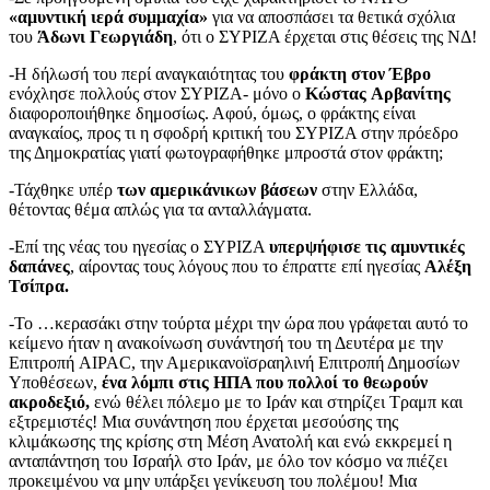
«αμυντική ιερά συμμαχία»
για να αποσπάσει τα θετικά σχόλια
του
Άδωνι
Γεωργιάδη
, ότι ο ΣΥΡΙΖΑ έρχεται στις θέσεις της ΝΔ!
-Η δήλωσή του περί αναγκαιότητας του
φράκτη στον Έβρο
ενόχλησε πολλούς στον ΣΥΡΙΖΑ- μόνο ο
Κώστας
Αρβανίτης
διαφοροποιήθηκε δημοσίως. Αφού, όμως, ο φράκτης είναι
αναγκαίος, προς τι η σφοδρή κριτική του ΣΥΡΙΖΑ στην πρόεδρο
της Δημοκρατίας γιατί φωτογραφήθηκε μπροστά στον φράκτη;
-Τάχθηκε υπέρ
των αμερικάνικων βάσεων
στην Ελλάδα,
θέτοντας θέμα απλώς για τα ανταλλάγματα.
-Επί της νέας του ηγεσίας ο ΣΥΡΙΖΑ
υπερψήφισε τις αμυντικές
δαπάνες
, αίροντας τους λόγους που το έπραττε επί ηγεσίας
Αλέξη
Τσίπρα.
-Το …κερασάκι στην τούρτα μέχρι την ώρα που γράφεται αυτό το
κείμενο ήταν η ανακοίνωση συνάντησή του τη Δευτέρα με την
Επιτροπή AIPAC, την Αμερικανοϊσραηλινή Επιτροπή Δημοσίων
Υποθέσεων,
ένα λόμπι στις ΗΠΑ που πολλοί το θεωρούν
ακροδεξιό,
ενώ θέλει πόλεμο με το Ιράν και στηρίζει Τραμπ και
εξτρεμιστές! Μια συνάντηση που έρχεται μεσούσης της
κλιμάκωσης της κρίσης στη Μέση Ανατολή και ενώ εκκρεμεί η
ανταπάντηση του Ισραήλ στο Ιράν, με όλο τον κόσμο να πιέζει
προκειμένου να μην υπάρξει γενίκευση του πολέμου! Μια