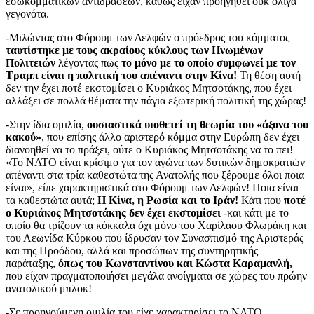
εσωκομματικών αντιδράσεων, καθώς είχαν προηγηθεί ουκ ολίγα
γεγονότα.
-Μιλώντας στο Φόρουμ των Δελφών ο πρόεδρος του κόμματος
ταυτίστηκε με τους ακραίους κύκλους των Ηνωμένων
Πολιτειών
λέγοντας πως
το μόνο με το οποίο συμφωνεί με τον
Τραμπ είναι η πολιτική του απέναντι στην Κίνα!
Τη θέση αυτή
δεν την έχει ποτέ εκστομίσει ο Κυριάκος Μητσοτάκης, που έχει
αλλάξει σε πολλά θέματα την πάγια εξωτερική πολιτική της χώρας!
-Στην ίδια ομιλία,
ουσιαστικά υιοθετεί τη θεωρία του «άξονα του
κακού»
, που επίσης άλλο αριστερό κόμμα στην Ευρώπη δεν έχει
διανοηθεί να το πράξει, ούτε ο Κυριάκος Μητσοτάκης να το πει!
«Το ΝΑΤΟ είναι κρίσιμο για τον αγώνα των δυτικών δημοκρατιών
απέναντι στα τρία καθεστώτα της Ανατολής που ξέρουμε όλοι ποια
είναι», είπε χαρακτηριστικά στο Φόρουμ των Δελφών! Ποια είναι
τα καθεστώτα αυτά;
Η Κίνα, η Ρωσία και το Ιράν!
Κάτι που
ποτέ
ο Κυριάκος Μητσοτάκης δεν έχει εκστομίσει
-και κάτι με το
οποίο θα τρίζουν τα κόκκαλα όχι μόνο του Χαρίλαου Φλωράκη και
του Λεωνίδα Κύρκου που ίδρυσαν τον Συνασπισμό της Αριστεράς
και της Προόδου, αλλά και προσώπων της συντηρητικής
παράταξης,
όπως του Κωνσταντίνου και Κώστα Καραμανλή,
που είχαν πραγματοποιήσει μεγάλα ανοίγματα σε χώρες του πρώην
ανατολικού μπλοκ!
-Σε προηγούμενη ομιλία του είχε χαρακτηρίσει το ΝΑΤΟ