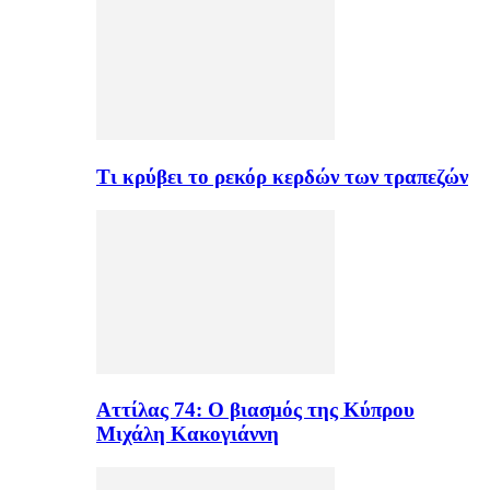
Τι κρύβει το ρεκόρ κερδών των τραπεζών
Αττίλας 74: Ο βιασμός της Κύπρου
Μιχάλη Κακογιάννη