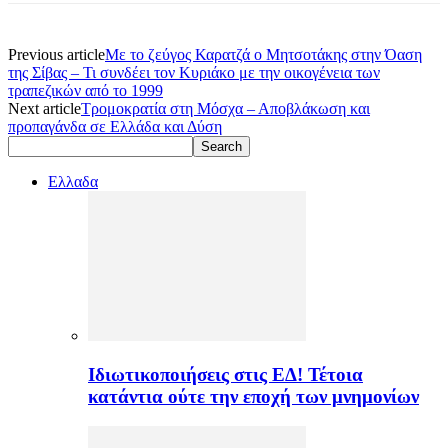
Previous article
Με το ζεύγος Καρατζά ο Μητσοτάκης στην Όαση
της Σίβας – Τι συνδέει τον Κυριάκο με την οικογένεια των
τραπεζικών από το 1999
Next article
Τρομοκρατία στη Μόσχα – Αποβλάκωση και
προπαγάνδα σε Ελλάδα και Δύση
Ελλαδα
Ιδιωτικοποιήσεις στις ΕΔ! Τέτοια
κατάντια ούτε την εποχή των μνημονίων