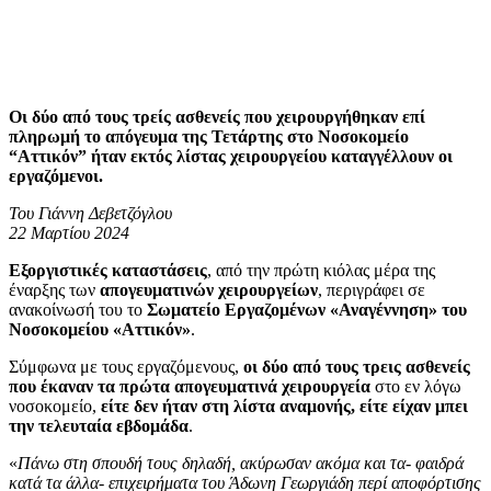
Οι δύο από τους τρείς ασθενείς που χειρουργήθηκαν επί
πληρωμή το απόγευμα της Τετάρτης στο Νοσοκομείο
“Αττικόν” ήταν εκτός λίστας χειρουργείου καταγγέλλουν οι
εργαζόμενοι.
Του Γιάννη Δεβετζόγλου
22 Μαρτίου 2024
Εξοργιστικές καταστάσεις
, από την πρώτη κιόλας μέρα της
έναρξης των
απογευματινών χειρουργείων
, περιγράφει σε
ανακοίνωσή του το
Σωματείο Εργαζομένων «Αναγέννηση» του
Νοσοκομείου «Αττικόν»
.
Σύμφωνα με τους εργαζόμενους,
οι δύο από τους τρεις ασθενείς
που έκαναν τα πρώτα απογευματινά χειρουργεία
στο εν λόγω
νοσοκομείο,
είτε δεν ήταν στη λίστα αναμονής, είτε είχαν μπει
την τελευταία εβδομάδα
.
«
Πάνω στη σπουδή τους δηλαδή, ακύρωσαν ακόμα και τα- φαιδρά
κατά τα άλλα- επιχειρήματα του Άδωνη Γεωργιάδη περί αποφόρτισης