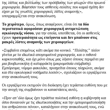
της λίστας και βελτίωσης των πρόσβασης των φτωχών στα πρωινά
χειρουργεία. Βάφτισαν τους ασθενείς-πελάτες που καμιά σχέση δεν
είχαν με τις γνωστές χειρουργικές λίστες αναμονής
»,
υπογραμμίζεται στην ανακοίνωση.
Το χειρότερο
, όμως, όπως αναφέρουν, είναι ότι
τα δύο
περιστατικά αφορούσαν χειρουργική αντιμετώπιση
ογκολογικής νόσου
, για την οποία, υποτίθεται, ότι οι ασθενείς
έχουν
προτεραιότητα ως επείγοντα και δεν μπαίνουν στις
μακρές λίστες αναμονής των χειρουργείων
.
«
Συμβαίνει επομένως κάτι ακόμα πιο κυνικό. “Πελάτης” πλέον
γίνεται με τα ιδιωτικά απογευματινά χειρουργεία, και ο πιθανά
καρκινοπαθής, και όχι μόνο όπως μας λέγανε όποιος περιμένει για
μια βουβωνοκήλη ή καταρράκτη (μικρομεσαία επέμβαση).
Εμπόρευμα, νόμιμο φακελάκι, προηγείται όποιος πληρώνει, ακόμα
και στα ογκολογικά νοσήματα λοιπόν
;», σχολιάζουν οι εργαζόμενοι
στην ανακοίνωσή τους.
Οι εργαζόμενοι εκτιμούν ότι διοίκηση έχει τεράστια ευθύνη που με
την ανοχή της συμβαίνουν οι καταστάσεις αυτές.
«
Πριν απ’ όλα όμως έχει τεράστια πολιτική ευθύνη η κυβέρνηση και
όσοι συναινούν με τις ιδιωτικοποιήσεις και την εμπορευματοποίηση
του ανθρώπινου πόνου
», καταλήγουν στην ανακοίνωσή τους, ενώ