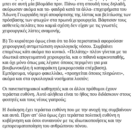
μπει σε αυτή μία βδομάδα πριν. Πάνω στη σπουδή τους δηλαδή,
ακύρωσαν ακόμα και τα- φαιδρά κατά τα άλλα- επιχειρήματα του
Άδωνη Γεωργιάδη περί αποφόρτισης της λίστας και βελτίωσης των
πρόσβασης των φτωχών στα πρωινά χειρουργεία. Βάφτισαν τους
ασθενείς-πελάτες που καμιά σχέση δεν είχαν με τις γνωστές
χειρουργικές λίστες αναμονής.
Β) Το κυριότερο όμως είναι ότι τα δύο περιστατικά αφορούσαν
χειρουργική αντιμετώπιση ογκολογικής νόσου. Συμβαίνει
επομένως κάτι ακόμα πιο κυνικό. «Πελάτης» πλέον γίνεται με τα
ιδιωτικά απογευματινά χειρουργεία, και ο πιθανά καρκινοπαθής,
και όχι μόνο όπως μας λέγανε όποιος περιμένει για μια
βουβωνοκήλη ή καταρράκτη (μικρομεσαία επέμβαση).
Εμπόρευμα, νόμιμο φακελλάκι, «προηγείται όποιος πληρώνει»,
ακόμα και στα ογκολογικά νοσήματα λοιπόν;
Οι πανεπιστημιακοί καθηγητές και οι άλλοι πρόθυμοι έχουν
τεράστια ευθύνη. Αυτό αλήθεια είναι το ήθος που διδάσκουν στους
φοιτητές και τους νέους γιατρούς;
Η διοίκηση έχει τεράστια ευθύνη που με την ανοχή της συμβαίνουν
και αυτά. Πριν απ’ όλα όμως έχει τεράστια πολιτική ευθύνη η
κυβέρνηση και όσοι συναινούν με τις ιδιωτικοποιήσεις και την
εμπορευματοποίηση του ανθρώπινου πόνου.