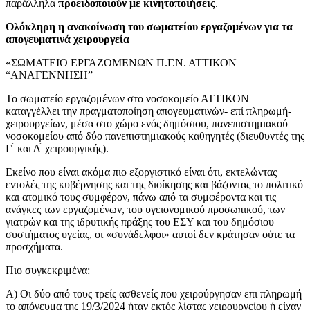
παράλληλα
προειδοποιούν με κινητοποιήσεις
.
Ολόκληρη η ανακοίνωση του σωματείου εργαζομένων για τα
απογευματινά χειρουργεία
«ΣΩΜΑΤΕΙΟ ΕΡΓΑΖΟΜΕΝΩΝ Π.Γ.Ν. ΑΤΤΙΚΟΝ
“ΑΝΑΓΕΝΝΗΣΗ”
Το σωματείο εργαζομένων στο νοσοκομείο ΑΤΤΙΚΟΝ
καταγγέλλει την πραγματοποίηση απογευματινών- επί πληρωμή-
χειρουργείων, μέσα στο χώρο ενός δημόσιου, πανεπιστημιακού
νοσοκομείου από δύο πανεπιστημιακούς καθηγητές (διευθυντές της
Γ ́ και Δ ́ χειρουργικής).
Εκείνο που είναι ακόμα πιο εξοργιστικό είναι ότι, εκτελώντας
εντολές της κυβέρνησης και της διοίκησης και βάζοντας το πολιτικό
και ατομικό τους συμφέρον, πάνω από τα συμφέροντα και τις
ανάγκες των εργαζομένων, του υγειονομικού προσωπικού, των
γιατρών και της ιδρυτικής πράξης του ΕΣΥ και του δημόσιου
συστήματος υγείας, οι «συνάδελφοι» αυτοί δεν κράτησαν ούτε τα
προσχήματα.
Πιο συγκεκριμένα:
Α) Οι δύο από τους τρείς ασθενείς που χειρούργησαν επι πληρωμή
το απόγευμα της 19/3/2024 ήταν εκτός λίστας χειρουργείου ή είχαν