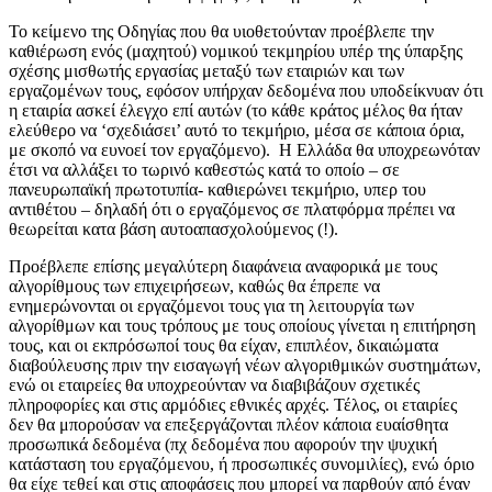
Το κείμενο της Οδηγίας που θα υιοθετούνταν προέβλεπε την
καθιέρωση ενός (μαχητού) νομικού τεκμηρίου υπέρ της ύπαρξης
σχέσης μισθωτής εργασίας μεταξύ των εταιριών και των
εργαζομένων τους, εφόσον υπήρχαν δεδομένα που υποδείκνυαν ότι
η εταιρία ασκεί έλεγχο επί αυτών (το κάθε κράτος μέλος θα ήταν
ελεύθερο να ‘σχεδιάσει’ αυτό το τεκμήριο, μέσα σε κάποια όρια,
με σκοπό να ευνοεί τον εργαζόμενο). Η Ελλάδα θα υποχρεωνόταν
έτσι να αλλάξει το τωρινό καθεστώς κατά το οποίο – σε
πανευρωπαϊκή πρωτοτυπία- καθιερώνει τεκμήριο, υπερ του
αντιθέτου – δηλαδή ότι ο εργαζόμενος σε πλατφόρμα πρέπει να
θεωρείται κατα βάση αυτοαπασχολούμενος (!).
Προέβλεπε επίσης μεγαλύτερη διαφάνεια αναφορικά με τους
αλγορίθμους των επιχειρήσεων, καθώς θα έπρεπε να
ενημερώνονται οι εργαζόμενοι τους για τη λειτουργία των
αλγορίθμων και τους τρόπους με τους οποίους γίνεται η επιτήρηση
τους, και οι εκπρόσωποί τους θα είχαν, επιπλέον, δικαιώματα
διαβούλευσης πριν την εισαγωγή νέων αλγοριθμικών συστημάτων,
ενώ οι εταιρείες θα υποχρεούνταν να διαβιβάζουν σχετικές
πληροφορίες και στις αρμόδιες εθνικές αρχές. Τέλος, οι εταιρίες
δεν θα μπορούσαν να επεξεργάζονται πλέον κάποια ευαίσθητα
προσωπικά δεδομένα (πχ δεδομένα που αφορούν την ψυχική
κατάσταση του εργαζόμενου, ή προσωπικές συνομιλίες), ενώ όριο
θα είχε τεθεί και στις αποφάσεις που μπορεί να παρθούν από έναν