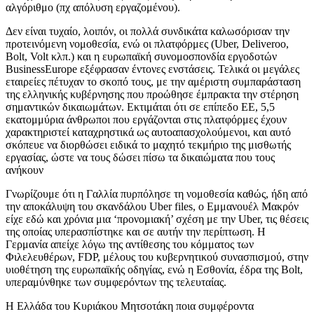
αλγόριθμο (πχ απόλυση εργαζομένου).
Δεν είναι τυχαίο, λοιπόν, οι πολλά συνδικάτα καλωσόρισαν την
προτεινόμενη νομοθεσία, ενώ οι πλατφόρμες (Uber, Deliveroo,
Bolt, Volt κλπ.) και η ευρωπαϊκή συνομοσπονδία εργοδοτών
BusinessEurope εξέφρασαν έντονες ενστάσεις. Τελικά οι μεγάλες
εταιρείες πέτυχαν το σκοπό τους, με την αμέριστη συμπαράσταση
της ελληνικής κυβέρνησης που προώθησε έμπρακτα την στέρηση
σημαντικών δικαιωμάτων. Εκτιμάται ότι σε επίπεδο ΕΕ, 5,5
εκατομμύρια άνθρωποι που εργάζονται στις πλατφόρμες έχουν
χαρακτηριστεί καταχρηστικά ως αυτοαπασχολούμενοι, και αυτό
σκόπευε να διορθώσει ειδικά το μαχητό τεκμήριο της μισθωτής
εργασίας, ώστε να τους δώσει πίσω τα δικαιώματα που τους
ανήκουν
Γνωρίζουμε ότι η Γαλλία πυρπόλησε τη νομοθεσία καθώς, ήδη από
την αποκάλυψη του σκανδάλου Uber files, ο Εμμανουέλ Μακρόν
είχε εδώ και χρόνια μια ‘προνομιακή’ σχέση με την Uber, τις θέσεις
της οποίας υπερασπίστηκε και σε αυτήν την περίπτωση. Η
Γερμανία απείχε λόγω της αντίθεσης του κόμματος των
Φιλελευθέρων, FDP, μέλους του κυβερνητικού συνασπισμού, στην
υιοθέτηση της ευρωπαϊκής οδηγίας, ενώ η Εσθονία, έδρα της Bolt,
υπεραμύνθηκε των συμφερόντων της τελευταίας.
Η Ελλάδα του Κυριάκου Μητσοτάκη ποια συμφέροντα