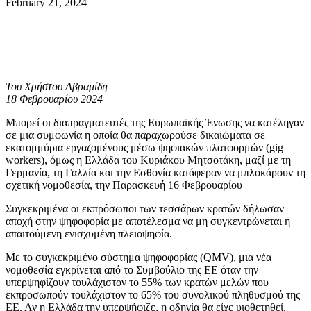
February 21, 2024
Του Χρήστου Αβραμίδη
18 Φεβρουαρίου 2024
Μπορεί οι διαπραγματευτές της Ευρωπαϊκής Ένωσης να κατέληγαν
σε μια συμφωνία η οποία θα παραχωρούσε δικαιώματα σε
εκατομμύρια εργαζομένους μέσω ψηφιακών πλατφορμών (gig
workers), όμως η Ελλάδα του Κυριάκου Μητσοτάκη, μαζί με τη
Γερμανία, τη Γαλλία και την Εσθονία κατάφεραν να μπλοκάρουν τη
σχετική νομοθεσία, την Παρασκευή 16 Φεβρουαρίου
Συγκεκριμένα οι εκπρόσωποι των τεσσάρων κρατών δήλωσαν
αποχή στην ψηφοφορία με αποτέλεσμα να μη συγκεντρώνεται η
απαιτούμενη ενισχυμένη πλειοψηφία.
Με το συγκεκριμένο σύστημα ψηφοφορίας (QMV), μια νέα
νομοθεσία εγκρίνεται από το Συμβούλιο της ΕΕ όταν την
υπερψηφίζουν τουλάχιστον το 55% των κρατών μελών που
εκπροσωπούν τουλάχιστον το 65% του συνολικού πληθυσμού της
ΕΕ. Αν η Ελλάδα την υπερψήφιζε, η οδηγία θα είχε υιοθετηθεί.