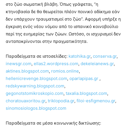
στο ζώο σωματική βλάβη. Όπως γράφεται, “η
κτηνοβασία δε θα θεωρείται πλέον ποινικό αδίκημα εάν
δεν υπάρχουν τραυματισμοί στο ζώο”. Αφορμή υπήρξε η
έγκριση ενός νέου νόμου από το ισπανικό κοινοβούλιο
περί της ευημερίας των ζώων. Ωστόσο, οι ισχυρισμοί δεν
ανταποκρίνονται στην πραγματικότητα.
Παραδείγματα σε ιστοσελίδες:
katohika.gr
,
conserva.gr
,
inewsgr.com
,
ellas2.wordpress.com
,
dekeleianews.gr
,
aktines.blogspot.com
,
romios.online
,
hellenicrevenge.blogspot.com
,
oparlapipas.gr
,
redskywarning.blogspot.com
,
gegonotstomikroskopio.com
,
taxalia.blogspot.com
,
choratouaxoritou.gr
,
triklopodia.gr
,
filoi-esfigmenou.gr
,
sinomosiologos.blogspot.com
Παραδείγματα σε μέσα κοινωνικής δικτύωσης: