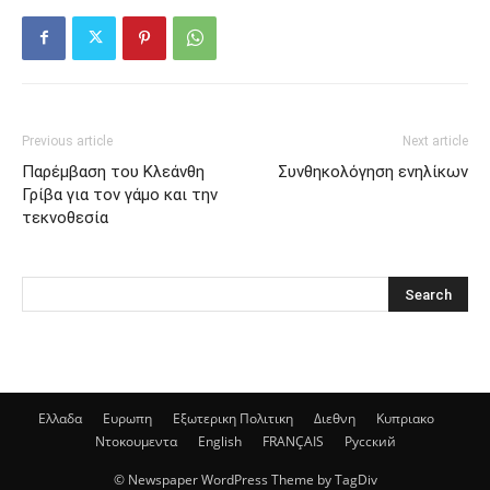
Previous article
Next article
Παρέμβαση του Κλεάνθη
Συνθηκολόγηση ενηλίκων
Γρίβα για τον γάμο και την
τεκνοθεσία
Ελλαδα
Ευρωπη
Εξωτερικη Πολιτικη
Διεθνη
Κυπριακο
Ντοκουμεντα
English
FRANÇAIS
Русский
© Newspaper WordPress Theme by TagDiv