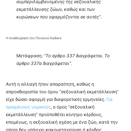
συμπεριλαμβανομένης της σεξουαλικής
εκμετάλλευσης ζώων, καθώς και των
κυρώσεων που εφαρμόζονται σε αυτές”
.
Η αναθεώρηση του Ποινικού Κώδικα
Μετάφραση:
“Το άρθρο 337 διαγράφεται. Το
άρθρο 337α διαγράφεται”
.
Αυτή η αλλαγή ήταν απαραίτητη, καθώς η
απροσδιοριστία του όρου “σεξουαλική εκμετάλλευση”
είχε δώσει αφορμή για διαφορετικές ερμηνείες.
Για
ορισμένους νομικούς
, ο όρος “σεξουαλική
εκμετάλλευση” προϋποθέτει κίνητρο κέρδους,
επομένως, η σεξουαλική σχέση με ένα ζώο, κατά την
οποία δεν υπάρχει κακομεταχείριση ή κέρδος