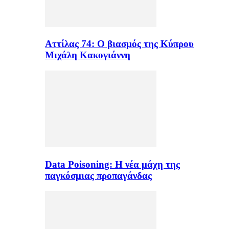
Αττίλας 74: Ο βιασμός της Κύπρου
Μιχάλη Κακογιάννη
Data Poisoning: Η νέα μάχη της
παγκόσμιας προπαγάνδας