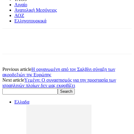
Αιγαίο
Ανατολική Μεσόγειος
ΑΟΖ
Ελληνοτουρκικά
Previous article
Η οργανωμένη από τον Σαλβίνι σύναξη των
ακροδεξιών της Ευρώπης
Next article
Υεμένη: Ο συνασπισμός για την προστασία των
ισραηλινών πλοίων δεν μας εκφοβίζει
Ελλαδα