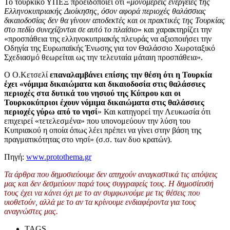
Το τουρκικό ΥΠΕΞ προειδοποιεί ότι «
μονομερείς ενέργειες της
Ελληνοκυπριακής Διοίκησης, όσον αφορά περιοχές θαλάσσιας
δικαιοδοσίας δεν θα γίνουν αποδεκτές και οι πρακτικές της Τουρκίας
στο πεδίο συνεχίζονται σε αυτό το πλαίσιο
» και χαρακτηρίζει την
«προσπάθεια της ελληνοκυπριακής πλευράς να αξιοποιήσει την
Οδηγία της Ευρωπαϊκής Ένωσης για τον Θαλάσσιο Χωροταξικό
Σχεδιασμό θεωρείται ως την τελευταία μάταιη προσπάθεια».
Ο Ο.Κετσελί
επαναλαμβάνει επίσης την θέση ότι η Τουρκία
έχει «νόμιμα δικαιώματα και δικαιοδοσία στις θαλάσσιες
περιοχές στα δυτικά του νησιού της Κύπρου και οι
Τουρκοκύπριοι έχουν νόμιμα δικαιώματα στις θαλάσσιες
περιοχές γύρω από το νησί
» Και κατηγορεί την Λευκωσία ότι
επιχειρεί «τετελεσμένα» που υπονομεύουν την λύση του
Κυπριακού η οποία όπως λέει πρέπει να γίνει στην βάση της
πραγματικότητας στο νησί» (σ.σ. των δυο κρατών).
Πηγή:
www.protothema.gr
Τα άρθρα που δημοσιεύουμε δεν απηχούν αναγκαστικά τις απόψεις
μας και δεν δεσμεύουν παρά τους συγγραφείς τους. Η δημοσίευσή
τους έχει να κάνει όχι με το αν συμφωνούμε με τις θέσεις που
υιοθετούν, αλλά με το αν τα κρίνουμε ενδιαφέροντα για τους
αναγνώστες μας.
TAGS