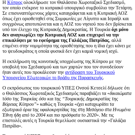
Η
Κύπρος
ολοκλήρωσε τον Θαλάσσιο Χωροταξικό Σχεδιασμό,
τον οποίο ενέκρινε το κυπριακό υπουργικό συμβούλιο την Τετάρτη.
Σε επισυναπτόμενους χάρτες καταγράφεται και η Κυπριακή ΑΟΖ
όπως έχει οριοθετηθεί στις Συμφωνίες με Αίγυπτο και Ισραήλ και
συγχρόνως αποτυπώνεται και η ΑΟΖ του νησιού που δεν βρίσκεται
υπό τον έλεγχο της Κυπριακής Δημοκρατίας. Η Τουρκία
όχι μόνο
δεν αναγνωρίζει την Κυπριακή ΑΟΖ και επιχειρεί να την
επικαλύψει με το εφεύρημα της Γαλάζιας Πατρίδας
, αλλά
επιμένει στην νομιμότητα της οριοθέτησης που η ίδια έχει κάνει με
το ψευδοκράτος η οποία φυσικά δεν έχει καμιά νομική ισχύ.
Η εκπλήρωση της κοινοτικής υποχρέωσης της Κύπρου με την
υποβολή του Σχεδιασμού και των χαρτών που τον συνοδεύουν
ήταν αυτές που προκάλεσαν την
αντίδραση του Τουρκικού
Υπουργείου Εξωτερικών το βράδυ της Παρασκευής
.
Ο εκπρόσωπος του τουρκικού ΥΠΕΞ Ονσού Κετσελί δήλωσε ότι
ο Θαλάσσιος Χωροταξικός Σχεδιασμός παραβιάζει τα «
δικαιώματα
τόσο της Τουρκίας όσο και της “Τουρκικής Δημοκρατίας της
Βόρειας Κύπρου”
» καθώς η Τουρκία «
έχει καταχωρίσει τα
εξωτερικά όρια της υφαλοκρηπίδας της στη Μεσόγειο στα Ηνωμένα
Έθνη ήδη από το 2004 και πιο πρόσφατα το 2020
». Με τις
επιστολές αυτές η Τουρκία θεμελίωσε ουσιαστικά την «Γαλάζια
Πατρίδα».