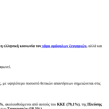
η ελληνική κοινωνία τον
γάμο ομόφυλων ζευγαριών
,
αλλά και
αφωνεί.
ους, με υψηλότερο ποσοστό θετικών απαντήσεων σημειώνεται στις
8%
, ακολουθούμενοι από αυτούς του
ΚΚΕ (79,1%)
, της
Πλεύσης
 των
Σπαρτιατών (18,3%)
.