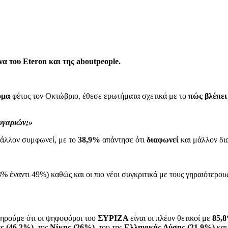
να του Eteron και της aboutpeople.
ομα
φέτος τον Οκτώβριο, έθεσε ερωτήματα σχετικά με το
πώς βλέπει 
υγαριών;»
μάλλον συμφωνεί, με το
38,9%
απάντησε ότι
διαφωνεί
και μάλλον δι
3,3% έναντι 49%) καθώς και οι πιο νέοι συγκριτικά με τους γηραιότερ
τηρούμε ότι οι ψηφοφόροι του
ΣΥΡΙΖΑ
είναι οι πλέον θετικοί με
85,
ς
(46,2%)
, της
Νίκης (26%),
του της
Ελληνικής Λύσης (21,9%)
και