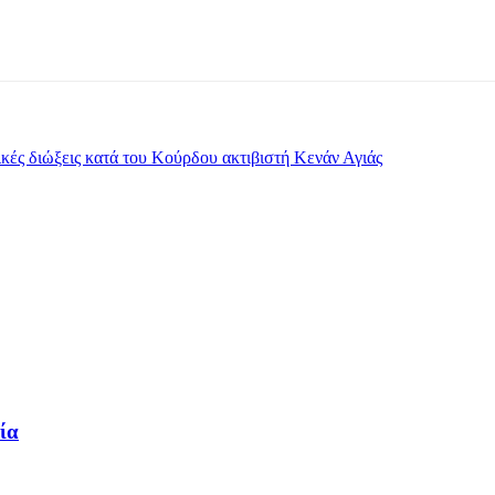
νικές διώξεις κατά του Κούρδου ακτιβιστή Κενάν Αγιάς
ία