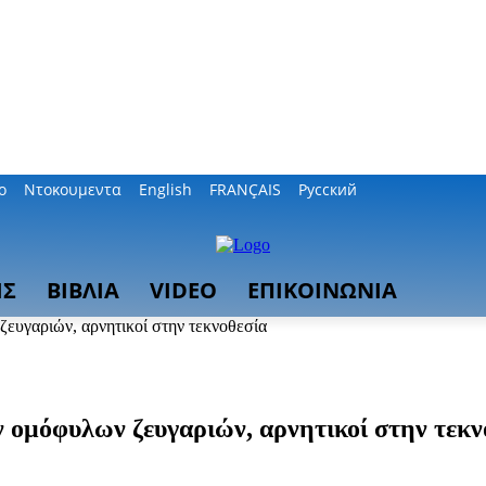
ο
Ντοκουμεντα
English
FRANÇAIS
Русский
ΙΣ
ΒΙΒΛΙΑ
VIDEO
ΕΠΙΚΟΙΝΩΝΙΑ
ζευγαριών, αρνητικοί στην τεκνοθεσία
ν ομόφυλων ζευγαριών, αρνητικοί στην τεκν