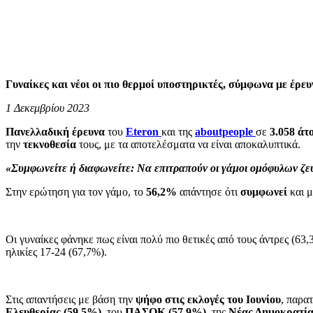
Γυναίκες και νέοι οι πιο θερμοί υποστηρικτές, σύμφωνα με έρευ
1 Δεκεμβρίου 2023
Πανελλαδική έρευνα
του
Eteron
και της
aboutpeople
σε
3.058 άτ
την
τεκνοθεσία
τους, με τα αποτελέσματα να είναι αποκαλυπτικά.
«Συμφωνείτε ή διαφωνείτε: Να επιτραπούν οι γάμοι ομόφυλων ζε
Στην ερώτηση για τον γάμο, το
56,2%
απάντησε ότι
συμφωνεί
και 
Οι γυναίκες φάνηκε πως είναι πολύ πιο θετικές από τους άντρες (6
ηλικίες 17-24 (67,7%).
Στις απαντήσεις με βάση την
ψήφο στις εκλογές του Ιουνίου
, παρα
Ελευθερίας (59,5%)
, του
ΠΑΣΟΚ (57,9%)
, της
Νέας Δημοκρατία