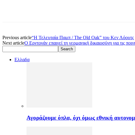
Previous article
“Η Τελευταία Παμπ / The Old Oak” του Κεν Λόουτς
Next article
Ο Ερντογάν επαινεί τη γερμανική δικαιοσύνη για τις ποι
Ελλαδα
Αγοράζουμε όπλα, όχι όμως εθνική αυτονομ