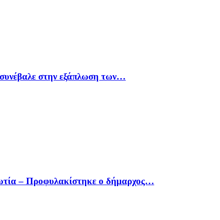
υ συνέβαλε στην εξάπλωση των…
οιωτία – Προφυλακίστηκε ο δήμαρχος…