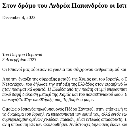
Στον δρόμο του Ανδρέα Παπανδρέου οι Ισπ
December 4, 2023
Του Γιώργου Ουρανού
3 Δεκεμβρίου 2023
Οι Ισπανοί μας φόρεσαν τα γυαλιά του σύγχρονου ανθρωπισμού και 
Από την έναρξη της σύρραξης μεταξύ της Χαμάς και του Ισραήλ, ο
Νετανιάχου, του δήλωσε την στήριξη της Ελλάδας στον ισραηλινό 
ήταν πραγματικά φρικτό. Η Ελλάδα από την πρώτη στιγμή υπερασπίστ
πολύ σαφή διάκριση μεταξύ της Χαμάς και του παλαιστινιακού λαού. Θ
υπολογίζετε στην υποστήριξή μας, τη βοήθειά μας»
.
Ομοίως ο Ισπανός πρωθυπουργός Πέδρο Σάντσεθ, στην επίσκεψή το
το δικαίωμα του Ισραήλ να υπερασπιστεί τον εαυτό του, αλλά εντός τ
συμπεριλαμβανομένων χιλιάδων παιδιών, είναι εντελώς απαράδεκτη. Η
αν η υπόλοιπη ΕΕ δεν ακολουθήσει. Αντίστοιχες δηλώσεις έκανε κ