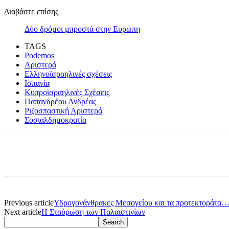
Διαβάστε επίσης
Δύο δρόμοι μπροστά στην Ευρώπη
TAGS
Podemos
Αριστερά
Ελληνοϊσραηλινές σχέσεις
Ισπανία
Κυπροϊσραηλινές Σχέσεις
Παπανδρέου Ανδρέας
Ριζοσπαστική Αριστερά
Σοσιαλδημοκρατία
Previous article
Υδρογονάνθρακες Μεσογείου και τα προτεκτοράτα…
Next article
Η Σταύρωση των Παλαιστινίων