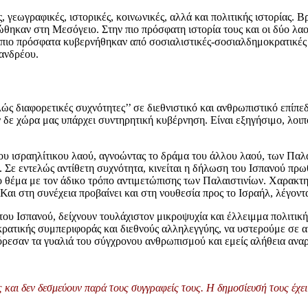
 γεωγραφικές, ιστορικές, κοινωνικές, αλλά και πολιτικής ιστορίας. 
ηκαν στη Μεσόγειο. Στην πιο πρόσφατη ιστορία τους και οι δύο λαοί
ιο πρόσφατα κυβερνήθηκαν από σοσιαλιστικές-σοσιαλδημοκρατικές κυ
πανδρέου.
ς διαφορετικές συχνότητες’’ σε διεθνιστικό και ανθρωπιστικό επίπεδ
δε χώρα μας υπάρχει συντηρητική κυβέρνηση. Είναι εξηγήσιμο, λοι
υ ισραηλίτικου λαού, αγνοώντας το δράμα του άλλου λαού, των Παλ
. Σε εντελώς αντίθετη συχνότητα, κινείται η δήλωση του Ισπανού π
ιο θέμα με τον άδικο τρόπο αντιμετώπισης των Παλαιστινίων. Χαρακτ
 Και στη συνέχεια προβαίνει και στη νουθεσία προς το Ισραήλ, λέγοντ
υ Ισπανού, δείχνουν τουλάχιστον μικροψυχία και έλλειμμα πολιτικής
κρατικής συμπεριφοράς και διεθνούς αλληλεγγύης, να υστερούμε σε
φόρεσαν τα γυαλιά του σύγχρονου ανθρωπισμού και εμείς αλήθεια ανα
και δεν δεσμεύουν παρά τους συγγραφείς τους. Η δημοσίευσή τους έχει 