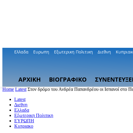
Ελλαδα
Ευρωπη
Εξωτερικη Πολιτικη
Διεθνη
Κυπριακ
ΑΡΧΙΚΗ
ΒΙΟΓΡΑΦΙΚΟ
ΣΥΝΕΝΤΕΥΞΕ
Home
Latest
Στον δρόμο του Ανδρέα Παπανδρέου οι Ισπανοί στο Πα
Latest
Διεθνη
Ελλαδα
Εξωτερικη Πολιτικη
ΕΥΡΩΠΗ
Κυπριακο