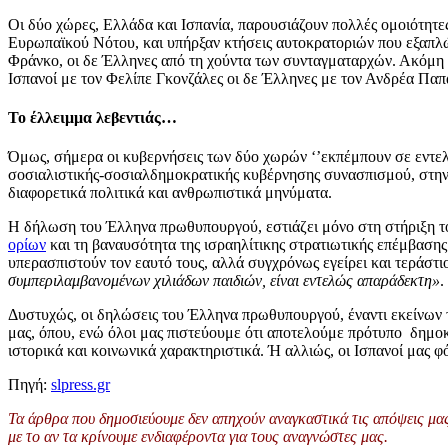
Οι δύο χώρες, Ελλάδα και Ισπανία, παρουσιάζουν πολλές ομοιότητες,
Ευρωπαϊκού Νότου, και υπήρξαν κτήσεις αυτοκρατοριών που εξαπλώθ
Φράνκο, οι δε Έλληνες από τη χούντα των συνταγματαρχών. Ακόμη π
Ισπανοί με τον Φελίπε Γκονζάλες οι δε Έλληνες με τον Ανδρέα Πα
Το έλλειμμα λεβεντιάς…
Όμως, σήμερα οι κυβερνήσεις των δύο χωρών ‘’εκπέμπουν σε εντελώ
σοσιαλιστικής-σοσιαλδημοκρατικής κυβέρνησης συνασπισμού, στην 
διαφορετικά πολιτικά και ανθρωπιστικά μηνύματα.
Η δήλωση του Έλληνα πρωθυπουργού, εστιάζει μόνο στη στήριξη το
ορίων
και τη βαναυσότητα της ισραηλίτικης στρατιωτικής επέμβασης
υπερασπιστούν τον εαυτό τους, αλλά συγχρόνως εγείρει και τεράστ
συμπεριλαμβανομένων χιλιάδων παιδιών, είναι εντελώς απαράδεκτη»
.
Δυστυχώς, οι δηλώσεις του Έλληνα πρωθυπουργού, έναντι εκείνων το
μας, όπου, ενώ όλοι μας πιστεύουμε ότι αποτελούμε πρότυπο δημο
ιστορικά και κοινωνικά χαρακτηριστικά. Ή αλλιώς, οι Ισπανοί μας 
Πηγή:
slpress.gr
Τα άρθρα που δημοσιεύουμε δεν απηχούν αναγκαστικά τις απόψεις μας 
με το αν τα κρίνουμε ενδιαφέροντα για τους αναγνώστες μας.