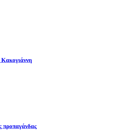
η Κακογιάννη
ας προπαγάνδας