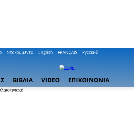
ο
Ντοκουμεντα
English
FRANÇAIS
Русский
ΙΣ
ΒΙΒΛΙΑ
VIDEO
ΕΠΙΚΟΙΝΩΝΙΑ
λαιστινιακό