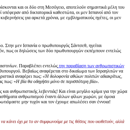
Βρίσκονται και οι δύο στη Μεσόγειο, αποτελούν σημαντικά μέλη του
 υπέφεραν από δικτατορικά καθεστώτα, οι μεν Ισπανοί από τον
βερνήσεις για αρκετά χρόνια, με εμβληματικούς ηγέτες, οι μεν
ο. Στην μεν Ισπανία ο πρωθυπουργός Σάντσεθ, ηγείται
πόν, πως οι δηλώσεις των δύο πρωθυπουργών εκπέμπουν εντελώς
αιστινίων. Παραβλέπει εντελώς
την παραβίαση των ανθρωπιστικών
ρωθυπουργού. Βεβαίως αναφέρεται στο δικαίωμα των Ισραηλιτών να
ηριστικά αναφέρει πως:
«Ή δολοφονία αθώων πολιτών αδιακρίτως,
ας πως: «
Η βία θα οδηγήσει μόνο σε περισσότερη βία»
.
 και ανθρωπιστικής λεβεντιάς! Και είναι μεγάλο κρίμα για την χώρα
 αισθήματα ανθρωπισμού έναντι άλλων φίλων χωρών, με όμοια
ρωτιόμαστε μην τυχόν και τον έχουμε απωλέσει σαν έννοια!
να κάνει όχι με το αν συμφωνούμε με τις θέσεις που υιοθετούν, αλλά