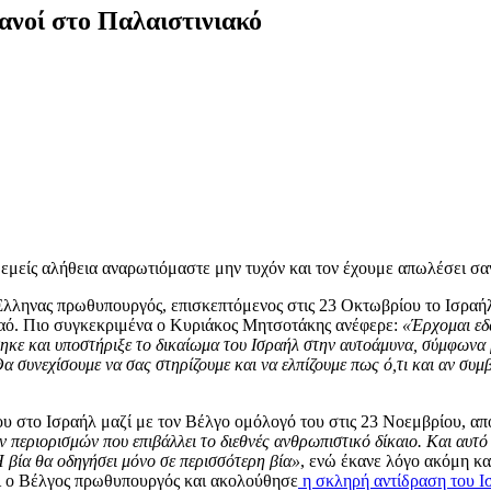
ανοί στο Παλαιστινιακό
εμείς αλήθεια αναρωτιόμαστε μην τυχόν και τον έχουμε απωλέσει σαν
 Έλληνας πρωθυπουργός, επισκεπτόμενος στις 23 Οκτωβρίου το Ισρα
λαό. Πιο συγκεκριμένα ο Κυριάκος Μητσοτάκης ανέφερε:
«Έρχομαι εδ
ηκε και υποστήριξε το δικαίωμα του Ισραήλ στην αυτοάμυνα, σύμφωνα μ
α συνεχίσουμε να σας στηρίζουμε και να ελπίζουμε πως ό,τι και αν συμ
υ στο Ισραήλ μαζί με τον Βέλγο ομόλογό του στις 23 Νοεμβρίου, απ
ων περιορισμών που επιβάλλει το διεθνές ανθρωπιστικό δίκαιο. Και αυ
 βία θα οδηγήσει μόνο σε περισσότερη βία»
, ενώ έκανε λόγο ακόμη κα
αι ο Βέλγος πρωθυπουργός και ακολούθησε
η σκληρή αντίδραση του Ι