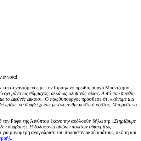
 έννοια!
ήλ και συναντόμενος με τον Ισραηλινό πρωθυπουργό Μπέντζαμιν
ώ όχι μόνο ως σύμμαχος, αλλά ως αληθινός φίλος. Αυτό που συνέβη
ε το Διεθνές Δίκαιο»
. Ο πρωθυπουργός πρόσθεσε ότι
«κάναμε μια
βεί πρέπει να συμβεί χωρίς μεγάλο ανθρωπιστικό κόστος. Μπορείτε να
ό την Ράφα της Αιγύπτου έκανε την ακόλουθη δήλωση:
«Στηρίζουμε
τό δεν συμβαίνει. Η δολοφονία αθώων πολιτών αδιακρίτως,
ι για μονομερή αναγνώριση του παλαιστινιακού κράτους, ακόμη και
σραήλ.