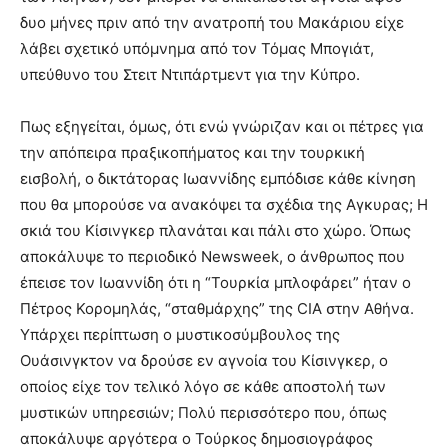
δυο μήνες πριν από την ανατροπή του Μακάριου είχε
λάβει σχετικό υπόμνημα από τον Τόμας Μπογιάτ,
υπεύθυνο του Στειτ Ντιπάρτμεντ για την Κύπρο.
Πως εξηγείται, όμως, ότι ενώ γνώριζαν και οι πέτρες για
την απόπειρα πραξικοπήματος και την τουρκική
εισβολή, ο δικτάτορας Ιωαννίδης εμπόδισε κάθε κίνηση
που θα μπορούσε να ανακόψει τα σχέδια της Αγκυρας; Η
σκιά του Κίσινγκερ πλανάται και πάλι στο χώρο. Όπως
αποκάλυψε το περιοδικό Newsweek, o άνθρωπος που
έπεισε τον Ιωαννίδη ότι η “Τουρκία μπλοφάρει” ήταν ο
Πέτρος Κορομηλάς, “σταθμάρχης” της CIA στην Αθήνα.
Υπάρχει περίπτωση ο μυστικοσύμβουλος της
Ουάσινγκτον να δρούσε εν αγνοία του Κίσινγκερ, ο
οποίος είχε τον τελικό λόγο σε κάθε αποστολή των
μυστικών υπηρεσιών; Πολύ περισσότερο που, όπως
αποκάλυψε αργότερα ο Τούρκος δημοσιογράφος