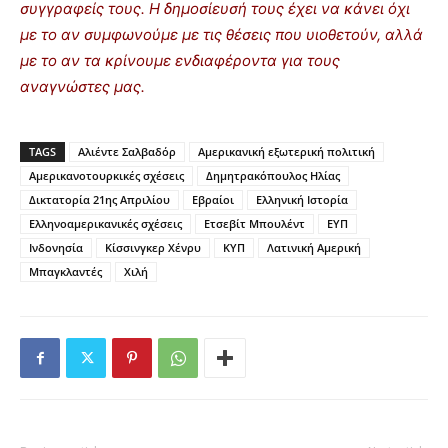
συγγραφείς τους. Η δημοσίευσή τους έχει να κάνει όχι
με το αν συμφωνούμε με τις θέσεις που υιοθετούν, αλλά
με το αν τα κρίνουμε ενδιαφέροντα για τους
αναγνώστες μας.
TAGS
Αλιέντε Σαλβαδόρ
Αμερικανική εξωτερική πολιτική
Αμερικανοτουρκικές σχέσεις
Δημητρακόπουλος Ηλίας
Δικτατορία 21ης Απριλίου
Εβραίοι
Ελληνική Ιστορία
Ελληνοαμερικανικές σχέσεις
Ετσεβίτ Μπουλέντ
ΕΥΠ
Ινδονησία
Κίσσινγκερ Χένρυ
ΚΥΠ
Λατινική Αμερική
Μπαγκλαντές
Χιλή