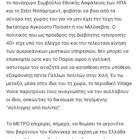
το πανίσχυρο Συμβούλιο Εθνικής Ασφάλειας των ΗΠΑ
και το Στέιτ Ντιπάρτμεντ, φοβάται να βγει από τα
σύνορα της χώρας του για να μην έχει την τύχη του
δικτάτορα Αγκούστο Πινοσέτ ή του Μιλόσεβιτς. Ο
πολιτικός που ως πρόεδρος της διαβόητης «επιτροπής
40» είχε υπό τον έλεγχό του και την τελευταία κίνηση
των αμερικάνικων μυστικών υπηρεσιών, δεν μπορεί να
επισκεφτεί ούτε καν το Παρίσι αφού η γαλλική
αστυνομία τον αναζητά για να καταθέσει στην υπόθεση
εξαφάνισης πέντε Γάλλων πολιτών στην Χιλή. Εν τω
μεταξύ, μέσα στην ίδια του τη χώρα, το περιοδικό Village
Voice παροτρύνει τους αναγνώστες να τον συλλάβουν
οι ίδιοι, ασκώντας το δικαίωμα της λεγόμενης
“σύλληψης από πολίτες”.
Το ΜΕΤΡΟ επιχειρεί, σήμερα, να θυμίσει τα γεγονότα
που βαρύνουν τον Κίσινγκερ σε σχέση με την Ελλάδα