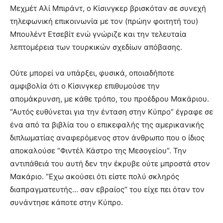
Μεχμέτ Αλί Μπιράντ, ο Κίσινγκερ βρισκόταν σε συνεχή
τηλεφωνική επικοινωνία με τον (πρώην φοιτητή του)
Μπουλέντ Ετσεβίτ ενώ γνώριζε και την τελευταία
λεπτομέρεια των τουρκικών σχεδίων απόβασης.
Ούτε μπορεί να υπάρξει, φυσικά, οποιαδήποτε
αμφιβολία ότι ο Κίσινγκερ επιθυμούσε την
απομάκρυνση, με κάθε τρόπο, του προέδρου Μακάριου.
“Αυτός ευθύνεται για την ένταση στην Κύπρο” έγραφε σε
ένα από τα βιβλία του ο επικεφαλής της αμερικανικής
διπλωματίας αναφερόμενος στον άνθρωπο που ο ίδιος
αποκαλούσε “Φιντέλ Κάστρο της Μεσογείου”. Την
αντιπάθειά του αυτή δεν την έκρυβε ούτε μπροστά στον
Μακάριο. “Εχω ακούσει ότι είστε πολύ σκληρός
διαπραγματευτής… σαν εβραίος” του είχε πει όταν τον
συνάντησε κάποτε στην Κύπρο.