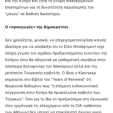
και την Κύπρο και ζητά τη γνώμη διακεκριμένων
επιστημόνων για τη δυνατότητα παραπομπής του
“μάγου” σε διεθνές δικαστήριο.
Ο «προαγωγός» της Δημοκρατίας
Δεν χρειάζεται, φυσικά, να επιχειρηματολογήσει κανείς
ιδιαίτερα για να αποδείξει ότι το Στέιτ Ντιπάρτμεντ είχε
πλήρη γνώση του σχεδίου πραξικοπήματος εναντίον της
Κύπρου (που θα οδηγούσε με μαθηματική ακρίβεια στην
απόπειρα δολοφονίας του Μακάριου) αλλά και της
μετέπειτα Τουρκικής εισβολής. Ο ίδιος ο Κίσινγκερ
σημειώνει στο Βιβλίο του “Years of Renewal” ότι
θεωρούσε δεδομένο πως “η επόμενη ενδοκοινοτική
σύγκρουση στην Κύπρο θα προκαλούσε εισβολή των
Τούρκων”. Όσο για το ίδιο το πραξικόπημα στη Λευκωσία
(που οργάνωσε το, ελεγχόμενο από τη CIA, καθεστώς
των Αθηνών) δεν μπορεί να επικαλεστεί άγνοια αφού