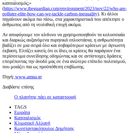
καπιταλισμός;»
(
https://www.theguardian.com/environment/2023/nov/22/who-are-
polluter-elite-how-can-we-tackle-carbon-inequality
). Κι άλλοι
πηγαίνουν ακόμα πιο πίσω, στα χαρακτηριστικά που απέκτησε ο
άνθρωπος από τη νεολιθική εποχή ακόμα.
Αν αποφύγουμε τον κίνδυνο να χρησιμοποιηθούν τα κολοσσιαία
και διαρκώς αυξανόμενα πυρηνικά οπλοστάσια, η ανθρωπότητα
βαδίζει σε μια σειρά όλο και σοβαρότερων κρίσεων με άγνωστη
έκβαση. Ελπίζει κανείς ότι οι ίδιες οι κρίσεις θα παράγουν ένα
περίσσευμα συνείδησης οδηγώντας και σε αντίστοιχες δράσεις
επιτρέποντας την άνοδό μας σε ένα ανώτερο επίπεδο πολιτισμού,
που μοιάζει πια ως προϋπόθεση επιβίωσης.
Πηγή:
www.amna.gr
Διαβάστε επίσης
Ο πλανήτης πάει σε καταστροφή
TAGS
Εμιράτα
Καπιταλισμός
Κλιματική Αλλαγή
Κωνσταντακόπουλος Δημήτρης