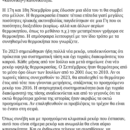
«κανονική») κανονικότητα.
Η 17η και 18η Νοεμβρίου μας έδωσαν μια ιδέα του τι θα συμβεί
στο μέλλον. Η θερμοκρασία έπιασε τέτοια επίπεδα γιατί μεγάλες
ποσότητες ηλιακής ακτινοβολίας παγιδεύτηκαν σε μια Γη που οι
ποσότητες διοξειδίου (κυρίως- αλλά και άλλων αερίων
θερμοκηπίου, όπως το μεθάνιο π.χ.) την μετατρέπουν γρήγορα σε
θερμοκήπιο. Η ατμόσφαιρα λειτουργεί με τον ίδιο τρόπο με τα
συνηθισμένα θερμοκήπια που γνωρίζετε.
Το 2023 σημειώθηκαν ήδη πολλά νέα ρεκόρ, υποδεικνύοντας ότι
πρόκειται για συστηματική τάση και όχι τυχαίες διακυμάνσεις του
καιρού. Κάθε μήνας από τον Ιούλιο και μετά σημείωνε ένα νέο
ρεκόρ υψηλής θερμοκρασίας. Ο Σεπτέμβριος ήταν θερμότερος από
το μέσο όρο όλων των Ιουλίων από το 2001 έως το 2010. Αν οι
τωρινές τάσεις συνεχισθούν το 2023, θα αποδειχθεί το θερμότερο
έτος από τότε που γίνονται μετρήσεις, σπάζοντας το προηγούμενο
ρεκόρ του 2016. Η ανησυχητική συστηματικότητα (και όχι τυχαία
διακύμανση) της τάσης αναδεικνύεται και από το γεγονός ότι τα
οκτώ θερμότερα χρόνια της ιστορίας ήταν ακριβώς τα οκτώ
προηγούμενα. Αν επαληθευθούν οι προβλέψεις το τρέχον θα είναι
το ένατο στη σειρά.
Όπως συνέβη και με προηγούμενα κλιματικά ρεκόρ που έσπασαν,
αυτό που είναι σήμερα ρεκόρ και ανωμαλία θα είναι αύριο
κανονικότητα. Και οι άνθρωποι τείνουν να συνηθίσουν, να