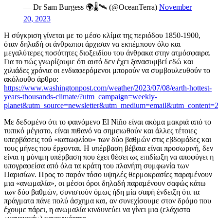
— Dr Sam Burgess 🌍🌡🛰 (@OceanTerra)
November
20, 2023
Η σύγκριση γίνεται με το μέσο κλίμα της περιόδου 1850-1900,
όταν δηλαδή οι άνθρωποι άρχισαν να εκπέμπουν όλο και
μεγαλύτερες ποσότητες διοξειδίου του άνθρακα στην ατμόσφαιρα.
Για το πώς γνωρίζουμε ότι αυτό δεν έχει ξανασυμβεί εδώ και
χιλιάδες χρόνια οι ενδιαφερόμενοι μπορούν να συμβουλευθούν το
ακόλουθο άρθρο:
https://www.washingtonpost.com/weather/2023/07/08/earth-hottest-
years-thousands-climate/?utm_campaign=weekly-
planet&utm_source=newsletter&utm_medium=email&utm_content=
Με δεδομένο ότι το φαινόμενο El Niño είναι ακόμα μακριά από το
τυπικό μέγιστο, είναι πιθανό να σημειωθούν και άλλες τέτοιες
υπερβάσεις τού «κατωφλίου» των δύο βαθμών στις εβδομάδες και
τους μήνες που έρχονται. Η υπέρβαση βέβαια είναι προσωρινή, δεν
είναι η μόνιμη υπέρβαση που έχει θέσει ως επιδίωξη να αποφύγει η
υπογραφείσα από όλα τα κράτη του πλανήτη συμφωνία των
Παρισίων. Προς το παρόν τόσο υψηλές θερμοκρασίες παραμένουν
μια «ανωμαλία», οι μέσοι όροι δηλαδή παραμένουν σαφώς κάτω
των δύο βαθμών, συνιστούν όμως ήδη μία σαφή ένδειξη ότι τα
πράγματα πάνε πολύ άσχημα και, αν συνεχίσουμε στον δρόμο που
έχουμε πάρει, η ανωμαλία κινδυνεύει να γίνει μια (ελάχιστα