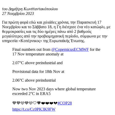
του Δημήτρη Κωνσταντακόπουλου
27 Νοεμβρίου 2023
Για πρώτη φορά εδώ και χιλιάδες χρόνια, την Παρασκευή 17
Νοεμβρίου και το Σάββατο 18, η Γη διέσχισε ένα νέο κατώφλι, με
θερμοκρασίες και τις δύο ημέρες πάνω από 2 βαθμούς
μεγαλύτερες από την προβιομηχανική περίοδο, σύμφωνα με την
υπηρεσία «Κοπέρνικος» της Ευρωπαϊκής Ένωσης.
Final numbers out from
@CopernicusECMWF
for the
17 Nov temperature anomaly at
2.07°C above preindustrial and
Provisional data for 18th Nov at
2.06°C above preindustrial
Now two Nov 2023 days where global temperature
exceeded 2°C in ERA5
💙💙🩵💙🩵🤍🧡❤️❤️❤️💔
#COP28
https://t.co/Cc0PK3K9FW