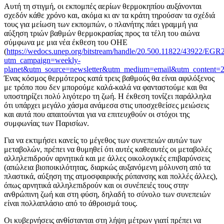
Αυτή τη στιγμή, οι εκπομπές αερίων θερμοκηπίου αυξάνονται
σχεδόν κάθε χρόνο και, ακόμα κι αν τα κράτη τηρούσαν τα σχέδιά
τους για μείωση των εκπομπών, ο πλανήτης πάει γραμμή για
αύξηση τριών βαθμών θερμοκρασίας προς τα τέλη του αιώνα
σύμφωνα με μια νέα έκθεση του ΟΗΕ
(
https://wedocs.unep.org/bitstream/handle/20.500.11822/43922/EGR
utm_campaign=weekly-
planet&utm_source=newsletter&utm_medium=email&utm_content
Ένας κόσμος θερμότερος κατά τρεις βαθμούς θα είναι αφιλόξενος
με τρόπο που δεν μπορούμε καλά-καλά να φανταστούμε και θα
υποστηρίζει πολύ λιγότερο τη ζωή. Η έκθεση τονίζει παράλληλα
ότι υπάρχει μεγάλο χάσμα ανάμεσα στις υποσχεθείσες μειώσεις
και αυτά που απαιτούνται για να επιτευχθούν οι στόχοι της
συμφωνίας των Παρισίων.
Για να εκτιμήσει κανείς το μέγεθος των συνεπειών αυτών των
μεταβολών, πρέπει να θυμηθεί ότι αυτές καθεαυτές οι μεταβολές
αλληλεπιδρούν αρνητικά και με άλλες οικολογικές επιβαρύνσεις
(απώλεια βιοποικιλότητας, διαρκώς αυξανόμενη μόλυνση από τα
πλαστικά, αύξηση της ατμοσφαιρικής ρύπανσης και πολλές άλλες),
όπως αρνητικά αλληλεπιδρούν και οι συνέπειές τους στην
ανθρώπινη ζωή και στη φύση, δηλαδή το σύνολο των συνεπειών
είναι πολλαπλάσιο από το άθροισμά τους.
Οι κυβερνήσεις ανθίστανται στη λήψη μέτρων γιατί πρέπει να