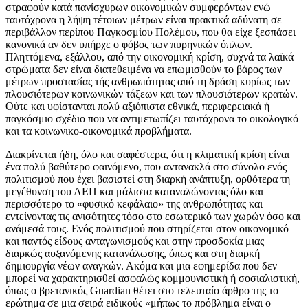
στραφούν κατά πανίσχυρων οικονομικών συμφερόντων ενώ
ταυτόχρονα η λήψη τέτοιων μέτρων είναι πρακτικά αδύνατη σε
περιβάλλον περίπου Παγκοσμίου Πολέμου, που θα είχε ξεσπάσει
κανονικά αν δεν υπήρχε ο φόβος των πυρηνικών όπλων.
Πληττόμενα, εξάλλου, από την οικονομική κρίση, συχνά τα λαϊκά
στρώματα δεν είναι διατεθειμένα να επωμισθούν το βάρος των
μέτρων προστασίας τής ανθρωπότητας από τη δράση κυρίως των
πλουσιότερων κοινωνικών τάξεων και των πλουσιότερων κρατών.
Ούτε και υφίστανται πολύ αξιόπιστα εθνικά, περιφερειακά ή
παγκόσμιο σχέδιο που να αντιμετωπίζει ταυτόχρονα το οικολογικό
και τα κοινωνικο-οικονομικά προβλήματα.
Διακρίνεται ήδη, όλο και σαφέστερα, ότι η κλιματική κρίση είναι
ένα πολύ βαθύτερο φαινόμενο, που αντανακλά στο σύνολο ενός
πολιτισμού που έχει βασιστεί στη διαρκή ανάπτυξη, ορθότερα τη
μεγέθυνση του ΑΕΠ και μάλιστα καταναλώνοντας όλο και
περισσότερο το «φυσικό κεφάλαιο» της ανθρωπότητας και
εντείνοντας τις ανισότητες τόσο στο εσωτερικό των χωρών όσο και
ανάμεσά τους. Ενός πολιτισμού που στηρίζεται στον οικονομικό
και παντός είδους ανταγωνισμούς και στην προσδοκία μιας
διαρκώς αυξανόμενης κατανάλωσης, όπως και στη διαρκή
δημιουργία νέων αναγκών. Ακόμα και μια εφημερίδα που δεν
μπορεί να χαρακτηρισθεί ασφαλώς κομμουνιστική ή σοσιαλιστική,
όπως ο βρετανικός Guardian θέτει στο τελευταίο άρθρο της το
ερώτημα σε μια σειρά ειδικούς «μήπως το πρόβλημα είναι ο