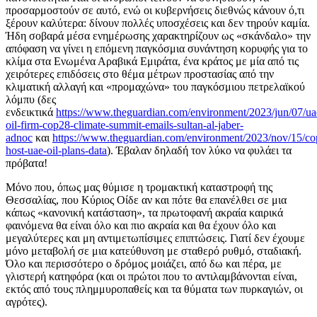
προσαρμοστούν σε αυτό, ενώ οι κυβερνήσεις διεθνώς κάνουν ό,τι
ξέρουν καλύτερα: δίνουν πολλές υποσχέσεις και δεν τηρούν καμία.
Ήδη σοβαρά μέσα ενημέρωσης χαρακτηρίζουν ως «σκάνδαλο» την
απόφαση να γίνει η επόμενη παγκόσμια συνάντηση κορυφής για το
κλίμα στα Ενωμένα Αραβικά Εμιράτα, ένα κράτος με μία από τις
χειρότερες επιδόσεις στο θέμα μέτρων προστασίας από την
κλιματική αλλαγή και «προμαχώνα» του παγκόσμιου πετρελαϊκού
λόμπυ (δες
ενδεικτικά
https://www.theguardian.com/environment/2023/jun/07/ua
oil-firm-cop28-climate-summit-emails-sultan-al-jaber-
adnoc
και
https://www.theguardian.com/environment/2023/nov/15/co
host-uae-oil-plans-data
). Έβαλαν δηλαδή τον λύκο να φυλάει τα
πρόβατα!
Μόνο που, όπως μας θύμισε η τρομακτική καταστροφή της
Θεσσαλίας, που Κύριος Οίδε αν και πότε θα επανέλθει σε μια
κάπως «κανονική κατάσταση», τα πρωτοφανή ακραία καιρικά
φαινόμενα θα είναι όλο και πιο ακραία και θα έχουν όλο και
μεγαλύτερες και μη αντιμετωπίσιμες επιπτώσεις. Γιατί δεν έχουμε
μόνο μεταβολή σε μια κατεύθυνση με σταθερό ρυθμό, σταδιακή.
Όλο και περισσότερο ο δρόμος μοιάζει, από δω και πέρα, με
γλιστερή κατηφόρα (και οι πρώτοι που το αντιλαμβάνονται είναι,
εκτός από τους πλημμυροπαθείς και τα θύματα των πυρκαγιών, οι
αγρότες).