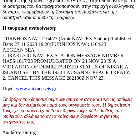
σταθμός της Σμύρνης εξέδωσε NAVTEX, στην οποία αναφέρει ότι
οι ασκήσεις που θα πραγματοποιήσουν στην περιοχή οι ελληνικές
δυνάμεις
«παραβιάζουν τη Συνθήκη της Λωζάννης για την
αποστρατιωτικοποίηση της Ικαρίας».
Η τουρκική ανακοίνωση:
TURNHOS N/W : 1164/23 (İzmir NAVTEX Station) (Published
Date: 27-11-2023 19:20)TURNHOS N/W : 1164/23
AEGEAN SEA
1. IRAKLEIO NAVTEX STATION MESSAGE NUMBER
HA56-1017/23 PROMULGATED ON 24 NOV 23 IS A
VIOLATION OF DEMILITARIZED STATUS OF NIKARIA
ISLAND SET BY THE 1923 LAUSANNE PEACE TREATY.
2. CANCEL THIS MESSAGE 282100Z NOV 23.
Πηγή:
www.anixneuseis.gr
Τα άρθρα που δημοσιεύουμε δεν απηχούν αναγκαστικά τις απόψεις
μας και δεν δεσμεύουν παρά τους συγγραφείς τους. Η δημοσίευσή
τους έχει να κάνει όχι με το αν συμφωνούμε με τις θέσεις που
υιοθετούν, αλλά με το αν τα κρίνουμε ενδιαφέροντα για τους
αναγνώστες μας.
Διαβάστε επίσης