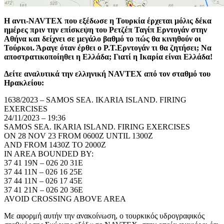
Η αντι-NAVTEX που εξέδωσε η Τουρκία έρχεται μόλις δέκα
ημέρες πριν την επίσκεψη του Ρετζέπ Ταγίπ Ερντογάν στην
Αθήνα και δείχνει σε μεγάλο βαθμό το πώς θα κινηθούν οι
Τούρκοι. Άραγε όταν έρθει ο Ρ.Τ.Ερντογάν τι θα ζητήσει; Να
αποστρατικοποίηθει η Ελλάδα; Γιατί η Ικαρία είναι Ελλάδα!
Δείτε αναλυτικά την ελληνική NAVTEX από τον σταθμό του
Ηρακλείου:
1638/2023 – SAMOS SEA. IKARIA ISLAND. FIRING
EXERCISES
24/11/2023 – 19:36
SAMOS SEA. IKARIA ISLAND. FIRING EXERCISES
ON 28 NOV 23 FROM 0600Z UNTIL 1300Z
AND FROM 1430Z TO 2000Z
IN AREA BOUNDED BY:
37 41 19N – 026 20 31E
37 44 11N – 026 16 25E
37 44 11N – 026 17 45E
37 41 21N – 026 20 36E
AVOID CROSSING ABOVE AREA
Με αφορμή αυτήν την ανακοίνωση, ο τουρκικός υδρογραφικός