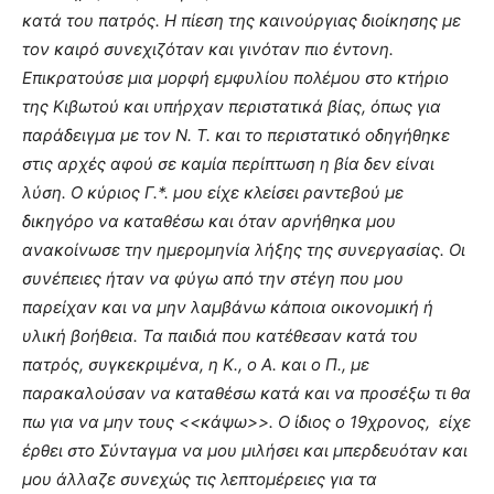
κατά του πατρός. Η πίεση της καινούργιας διοίκησης με
τον καιρό συνεχιζόταν και γινόταν πιο έντονη.
Επικρατούσε μια μορφή εμφυλίου πολέμου στο κτήριο
της Κιβωτού και υπήρχαν περιστατικά βίας, όπως για
παράδειγμα με τον Ν. Τ. και το περιστατικό οδηγήθηκε
στις αρχές αφού σε καμία περίπτωση η βία δεν είναι
λύση. Ο κύριος Γ.*. μου είχε κλείσει ραντεβού με
δικηγόρο να καταθέσω και όταν αρνήθηκα μου
ανακοίνωσε την ημερομηνία λήξης της συνεργασίας. Οι
συνέπειες ήταν να φύγω από την στέγη που μου
παρείχαν και να μην λαμβάνω κάποια οικονομική ή
υλική βοήθεια. Τα παιδιά που κατέθεσαν κατά του
πατρός, συγκεκριμένα, η Κ., ο Α. και ο Π., με
παρακαλούσαν να καταθέσω κατά και να προσέξω τι θα
πω για να μην τους <<κάψω>>. Ο ίδιος ο 19χρονος, είχε
έρθει στο Σύνταγμα να μου μιλήσει και μπερδευόταν και
μου άλλαζε συνεχώς τις λεπτομέρειες για τα