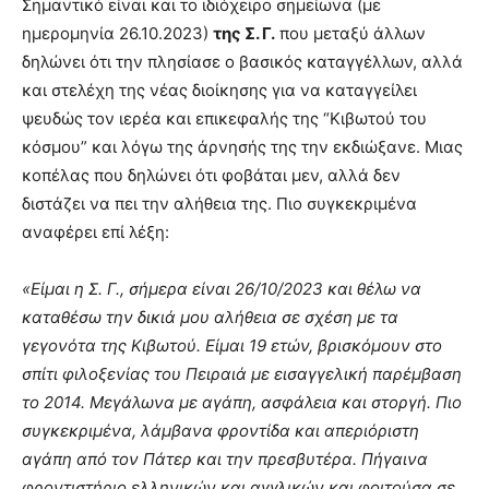
Σημαντικό είναι και το ιδιόχειρο σημείωνα (με
ημερομηνία 26.10.2023)
της Σ. Γ.
που μεταξύ άλλων
δηλώνει ότι την πλησίασε ο βασικός καταγγέλλων, αλλά
και στελέχη της νέας διοίκησης για να καταγγείλει
ψευδώς τον ιερέα και επικεφαλής της “Κιβωτού του
κόσμου” και λόγω της άρνησής της την εκδιώξανε. Μιας
κοπέλας που δηλώνει ότι φοβάται μεν, αλλά δεν
διστάζει να πει την αλήθεια της. Πιο συγκεκριμένα
αναφέρει επί λέξη:
«Είμαι η Σ. Γ., σήμερα είναι 26/10/2023 και θέλω να
καταθέσω την δικιά μου αλήθεια σε σχέση με τα
γεγονότα της Κιβωτού. Είμαι 19 ετών, βρισκόμουν στο
σπίτι φιλοξενίας του Πειραιά με εισαγγελική παρέμβαση
το 2014. Μεγάλωνα με αγάπη, ασφάλεια και στοργή. Πιο
συγκεκριμένα, λάμβανα φροντίδα και απεριόριστη
αγάπη από τον Πάτερ και την πρεσβυτέρα. Πήγαινα
φροντιστήριο ελληνικών και αγγλικών και φοιτούσα σε