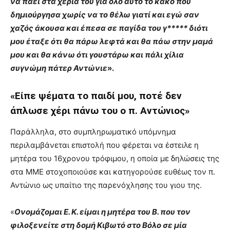
να πάει στα χέρια του για όλο αυτό το κακό που
δημιούργησα χωρίς να το θέλω γιατί και εγώ σαν
χαζός άκουσα και έπεσα σε παγίδα του γ***** διότι
μου έταξε ότι θα πάρω λεφτά και θα πάω στην μαμά
μου και θα κάνω ότι γουστάρω και πάλι χίλια
συγνώμη πάτερ Αντώνιε
».
«Είπε ψέματα το παιδί μου, ποτέ δεν
άπλωσε χέρι πάνω του ο π. Αντώνιος»
Παράλληλα, στο συμπληρωματικό υπόμνημα
περιλαμβάνεται επιστολή που φέρεται να έστειλε η
μητέρα του 16χρονου τρόφιμου, η οποία με δηλώσεις της
στα ΜΜΕ στοχοποιούσε και κατηγορούσε ευθέως τον π.
Αντώνιο ως υπαίτιο της παρενόχλησης του γιου της.
«
Ονομάζομαι Ε. Κ. είμαι η μητέρα του Β. που τον
φιλοξενείτε στη δομή Κιβωτό στο Βόλο σε μία