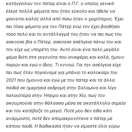
κατήγγειλαν τον πάτερ είναι ο Π.Γ. ο οποίος γενικά
έλεγε πολλά ψέματα που ήταν εύκολο και ήθελε να
φαίνεται καλός αλλά από πίσω ήταν ο χειρότερος. Έχει
πει τόσα ψέματα για τον Πάτερ ενώ τον έχει βοηθήσει
τόσο πολύ και το αντάλλαγμά του ήταν να πει πως του
ασκούσε βία ο Πάτερ, ασκούσε ασέλγεια πάνω του και
τον είχε ως υπηρέτη του. Αυτό είναι ένα πολύ μεγάλο
ψέμα διότι στα γεγονότα που αναφέρει και καλά, ήμουν
παρών και εγώ ο ίδιος. Τι εννοώ. Για την ασέλγεια είχε
πει πως όταν πηγαίναμε για μπάνιο το καλοκαίρι του
2021 που ήμουνα και εγώ με τον πάτερ και τα άλλα
παιδιά σε ημερήσια εκδρομή στην Σαλαμίνα και λίγο
παλαιότερα στην Ήπειρο και στην Χίο, πως τον
ακουμπούσε στην θάλασσα μέσα σε ακατάλληλα σημεία
και του κατέβαζε το μαγιό. Ποτέ μου δεν είδα κάτι
ανάρμοστο, ποτέ δεν απομακρυνότανε ο πάτερ με
κάποιο παιδί. Η διαδικασία ήταν να είμαστε όλοι γύρω